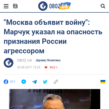
"Москва объявит войну":
Марчук указал на опасность
признания России
агрессором
OBOZ.UA
(Архив) Политика
30.08.2017 12:29
96,0 т.
211