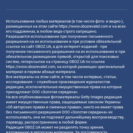
Использование любых материалов (в том числе фото- и видео-),
размещенных на этом сайте
https://www.obozrevatel.com
и на всех
его поддоменах, в любом виде строго запрещено.
Разрешается использование при получении письменного
разрешения на их использование и при условии обязательной
ссылки на сайт OBOZ.UA, а для интернет-изданий - при
получении письменного разрешения на их использование и при
обязательном размещении прямой, открытой для поисковых
систем, гиперссылки на страницу OBOZ.UA по ссылке
https://www.obozrevatel.com
, на которой размещен оригинальный
материал в первом абзаце материала.
Все материалы на этом сайте, в том числе интервью, статьи,
исследования – служебные произведения журналистов
редакции, исключительные имущественные права на которые
принадлежат ООО «Золотая середина».
На все опубликованные фотоматериалы Getty Images редакция
имеет имущественные права, защищаемые законом Украины
«Об авторских правах и смежных правах», никто не имеет права
без письменного разрешения ООО «Золотая середина» их
использовать, они не подлежат дальнейшему воспроизводству,
переводу, распространению в любой форме.
Редакция OBOZ.UA может не разделять точку зрения,
изложенную в авторском материале. За достоверность