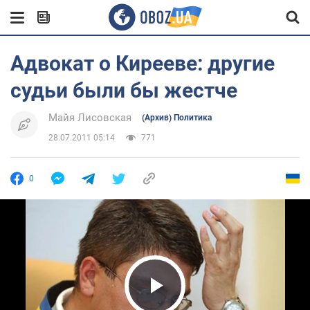
Адвокат о Кирееве: другие
судьи были бы жестче
Майя Лисовская
(Архив) Политика
28.07.2011 05:14
771
0