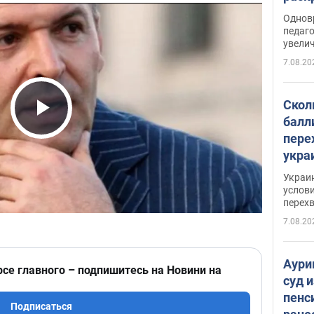
Однов
педаг
увелич
7.08.20
Скол
балл
Play Video
пере
укра
июле
Украи
назв
услови
перех
7.08.20
Аури
рсе главного – подпишитесь на Новини на
суд 
пенс
Подписаться