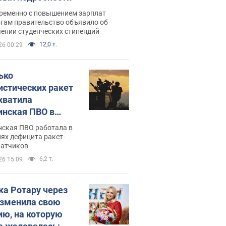
ременно с повышением зарплат
огам правительство объявило об
ении студенческих стипендий
12,0 т.
26 00:29
ько
истических ракет
хватила
инская ПВО в
: в Минобороны
нская ПВО работала в
али цифру
ях дефицита ракет-
ватчиков
6,2 т.
26 15:09
ка Ротару через
изменила свою
ию, на которую