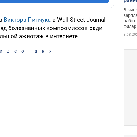
ране
скол
В вып
певи
зарпла
ха
Виктора Пинчука
в Wall Street Journal,
работ
филар
ряд болезненных компромиссов ради
8.08.20
ольшой ажиотаж в интернете.
идео дня