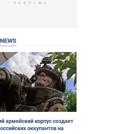
P NEWS
ий армейский корпус создает
российских оккупантов на