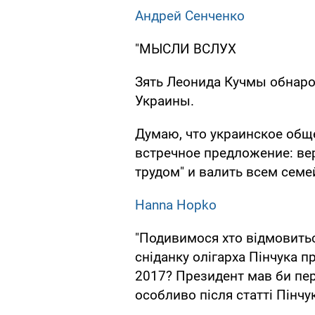
Андрей Сенченко
"МЫСЛИ ВСЛУХ
Зять Леонида Кучмы обнаро
Украины.
Думаю, что украинское общ
встречное предложение: ве
трудом" и валить всем семе
Hanna Hopko
"Подивимося хто відмовитьс
сніданку олігарха Пінчука п
2017? Президент мав би пе
особливо після статті Пінчу