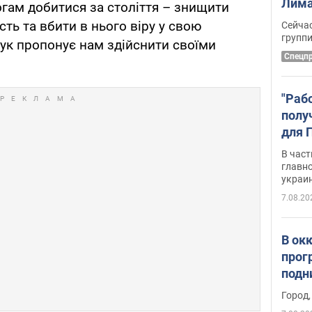
Лима
огам добитися за століття – знищити
крит
сть та вбити в нього віру у свою
Сейчас
удал
групп
ук пропонує нам здійснити своїми
Спецп
"Раб
полу
для 
докл
В част
новы
главн
украи
7.08.20
В ок
прог
подн
виде
Город,