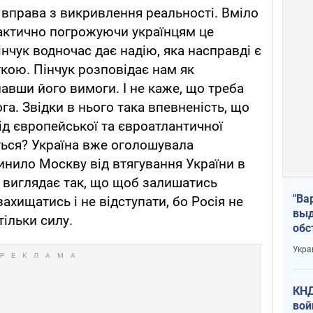
 вправа з викривлення реальності. Вміло
ктично погрожуючи українцям це
нчук водночас дає надію, яка насправді є
кою. Пінчук розповідає нам як
авши його вимоги. І не каже, що треба
а. Звідки в нього така впевненість, що
ід європейської та євроатлантичної
иться? Україна вже оголошувала
пинило Москву від втягування України в
 виглядає так, що щоб залишатись
"Ва
хищатись і не відступати, бо Росія не
выд
тільки силу.
обс
дро
Укра
офи
КНД
вой