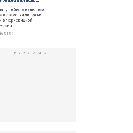
е жаловалась:
ько получала
лату не была включена
ца
та артистки за время
ы в Черновицкой
монии
26 04:01