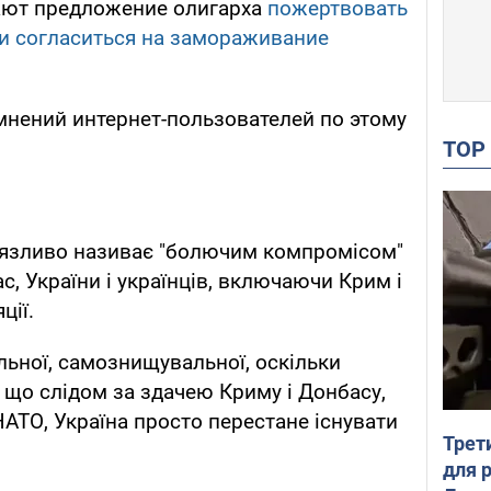
ают предложение олигарха
пожертвовать
 согласиться на замораживание
мнений интернет-пользователей по этому
TO
м'язливо називає "болючим компромісом"
, України і українців, включаючи Крим і
ції.
льної, самознищувальної, оскільки
, що слідом за здачею Криму і Донбасу,
НАТО, Україна просто перестане існувати
Трет
для 