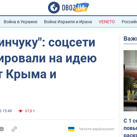
Война в Украине
Война Израиля и Ирана
VENETO
Россий
Важ
инчуку": соцсети
ировали на идею
т Крыма и
6 15:49
67,8 т.
С 1 
повы
Читати українською
раск