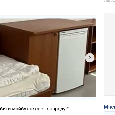
7.08.20
Мн
вбити майбутнє свого народу?"