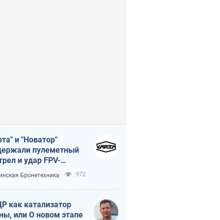
рта" и "Новатор"
ержали пулеметный
трел и удар FPV-
на, сохранив жизнь
972
инская Бронетехника
церу ВСУ
Р как катализатор
ны, или О новом этапе