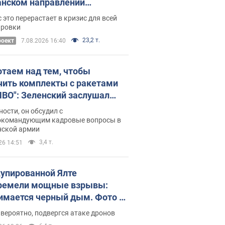
нском направлении
ический дискомфорт: как это
 это перерастает в кризис для всей
ось
ировки
23,2 т.
роект
7.08.2026 16:40
отаем над тем, чтобы
чить комплекты с ракетами
ПВО": Зеленский заслушал
ад Драпатого и объявил о
ности, он обсудил с
х мерах
окомандующим кадровые вопросы в
нской армии
3,4 т.
26 14:51
купированной Ялте
ремели мощные взрывы:
имается черный дым. Фото и
о
 вероятно, подвергся атаке дронов