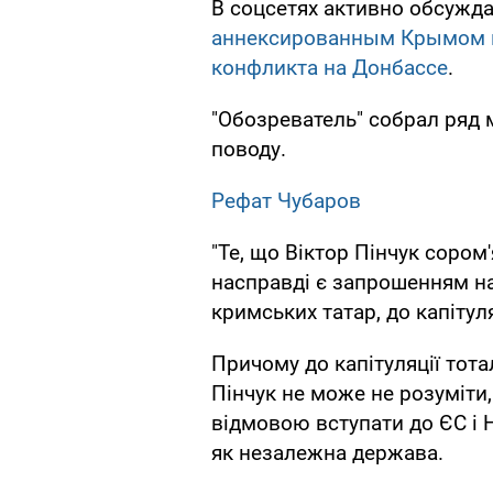
В соцсетях активно обсужд
аннексированным Крымом и
конфликта на Донбассе
.
"Обозреватель" собрал ряд 
поводу.
Рефат Чубаров
"Те, що Віктор Пінчук соро
насправді є запрошенням нас
кримських татар, до капітуля
Причому до капітуляції тота
Пінчук не може не розуміти
відмовою вступати до ЄС і 
як незалежна держава.