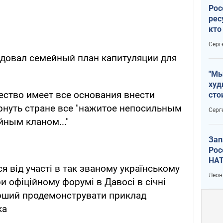
Рос
рес
кто
дик
Серг
довал семейный план капитуляции для
"Мы
худ
ество имеет все основания внести
сто
отч
рнуть стране все "нажитое непосильным
Серг
рак
йным кланом..."
Зап
Рос
НАТ
я від участі в так званому українському
Леон
ри офіційному форумі в Давосі в січні
рший продемонструвати приклад
ка