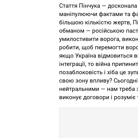
Стаття Пінчука — досконала
маніпулюючи фактами та фа
більшою кількістю жертв, Пі
обманом — російською паст
умилостивити ворога, викон
робити, щоб перемогти ворог
якщо Україна відмовиться в
інтеграції, то війна припин
позаблоковість і хіба це зу
свою зону впливу? Сьогодні
нейтральними — нам треба за
виконує договори і розуміє 