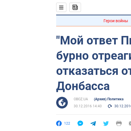
Герои войны
"Мой ответ П
бурно отреаг
отказаться о
Донбасса
OBOZ.UA
(Архив) Политика
30.12.2016 14:40
30.12.201
122