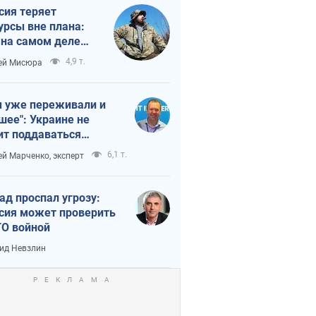
сия теряет
урсы вне плана:
 на самом деле
тует темп войны
4,9 т.
ей Мисюра
 уже переживали и
шее": Украине не
ит поддаваться
аянию из-за
6,1 т.
ей Марченко, эксперт
етного террора
ад проспал угрозу:
сия может проверить
О войной
ид Невзлин