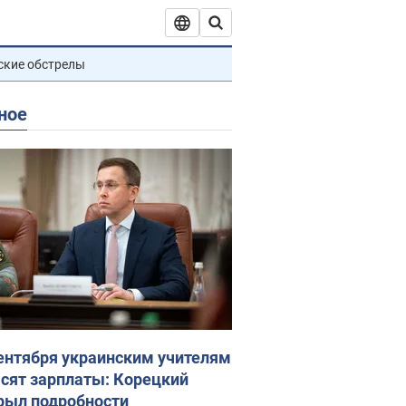
ские обстрелы
ное
сентября украинским учителям
сят зарплаты: Корецкий
рыл подробности