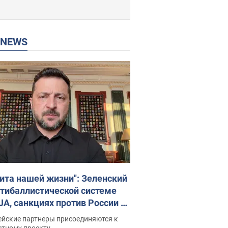
P NEWS
ита нашей жизни": Зеленский
нтибаллистической системе
JA, санкциях против России и
ержке аграриев. Видео
ейские партнеры присоединяются к
стному проекту