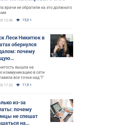
ессивном" раке
а врачи не обратили на это должного
ния
15,0 т.
26 12:46
ск Леси Никитюк в
атах обернулся
далом: почему
ущую
раведливо
нитость вышла на
йтили
ю коммуникацию в сети
тавила все точки над "i"
11,9 т.
26 17:32
олько из-за
латы: почему
инцы не спешат
ашаться на