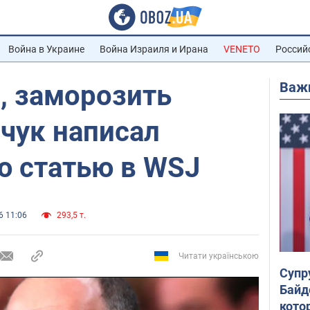
Война в Украине
Война Израиля и Ирана
VENETO
Россий
Важ
, заморозить
чук написал
ю статью в WSJ
6 11:06
293,5 т.
Читати українською
Супр
Байд
кото