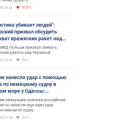
51,0 т.
26 20:20
истика убивает людей":
рский призвал обсудить
хват вражеских ракет над
иной
 МИД Польши призвал сбивать
йские ракеты над Украиной
8,0 т.
26 19:47
ия нанесла удар с помощью
а по немецкому судну в
ом море у Одессы:
обности
емя эвакуации экипажа российские
исты нанесли еще один удар
лотником по судну
2,4 т.
26 21:34