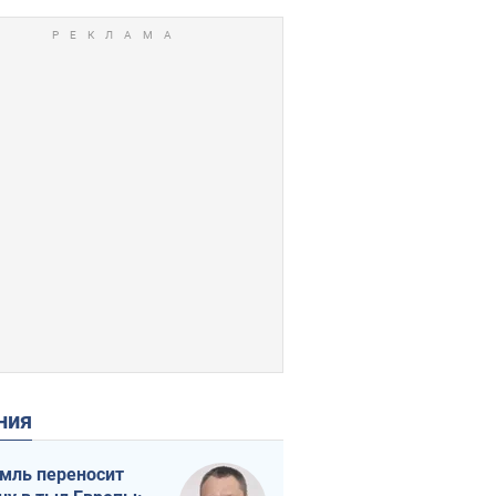
ения
мль переносит