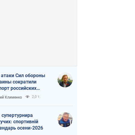
 атаки Сил обороны
аины сократили
порт российских
тепродуктов
2,0 т.
ей Клименко
 супертурнира
учих: спортивній
ендарь осени-2026