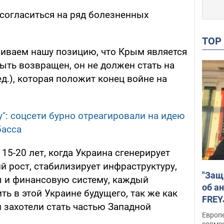
 согласиться на ряд болезненных
TO
живаем нашу позицию, что Крым является
ыть возвращен, он не должен стать на
ед.), которая положит конец войне на
у": соцсети бурно отреагировали на идею
басса
 15-20 лет, когда Украина сгенерирует
 рост, стабилизирует инфраструктуру,
"Защ
ы и финансовую систему, каждый
об а
ть в этой Украине будущего, так же как
FREY
 захотели стать частью Западной
подд
Европ
совме