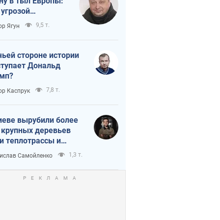
ну в тыл Европы:
 угрозой
тическая
9,5 т.
ор Ягун
истика
чьей стороне истории
тупает Дональд
мп?
7,8 т.
ор Каспрук
иеве вырубили более
 крупных деревьев
и теплотрассы и
реки Генплану
1,3 т.
ислав Самойленко