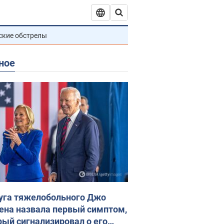
ские обстрелы
ное
уга тяжелобольного Джо
ена назвала первый симптом,
рый сигнализировал о его