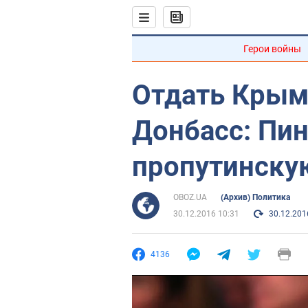
Герои войны
Отдать Крым
Донбасс: Пин
пропутинску
OBOZ.UA
(Архив) Политика
30.12.2016 10:31
30.12.201
4136