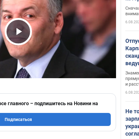
"агр
Сначал
внима
6.08.20
Play Video
Отпу
Карп
скан
вед
несп
Знаме
захе
пряму
и расс
6.08.20
рсе главного – подпишитесь на Новини на
Не т
зарп
Подписаться
укра
согл