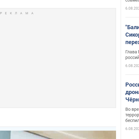
6.08.20
"Бал
Сико
пере
Укра
Глава
росси
6.08.20
Росс
дрон
Чёрн
подр
Во вр
террор
беспи
6.08.20