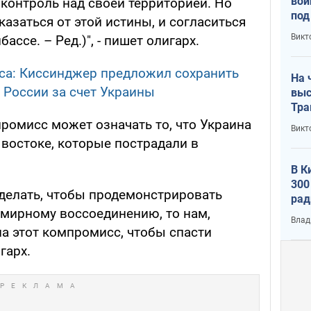
вой
контроль над своей территорией. Но
под
казаться от этой истины, и согласиться
кри
Викт
ссе. – Ред.)", - пишет олигарх.
лог
са: Киссинджер предложил сохранить
На 
 России за счет Украины
выс
Тра
промисс может означать то, что Украина
Викт
 востоке, которые пострадали в
В К
300
 сделать, чтобы продемонстрировать
рад
мирному воссоединению, то нам,
воп
Влад
а этот компромисс, чтобы спасти
гарх.