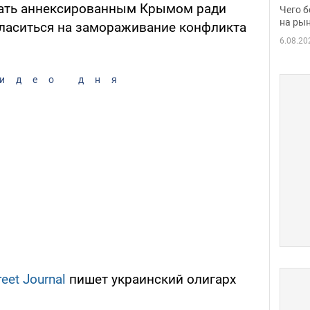
вака
ать аннексированным Крымом ради
Чего б
на рын
огласиться на замораживание конфликта
6.08.20
идео дня
reet Journal
пишет украинский олигарх