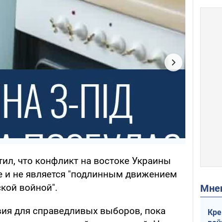
тил, что конфликт на востоке Украины
не и не является "подлинным движением
кой войной".
Мн
вия для справедливых выборов, пока
Кре