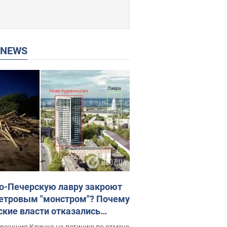
P NEWS
о-Печерскую лавру закроют
етровым "монстром"? Почему
ские власти отказались
новить строительство
реакция Кличко на петицию по отмене