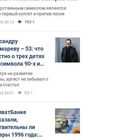
 не рассказывают в школе
арственным символом являются
 первый куплет и припев песни
18,0 т.
26 09:15
сандру
мареву – 53: что
стно о трех детях
-символа 90-х и
они выглядят
тря на развитие
ы, артист не забывал о
м счастье
8,6 т.
26 04:01
иватБанке
казали,
твительны ли
ары 1996 года: