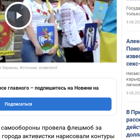
этом
Госуд
только
9.08.20
Play Video
Алек
Поно
изве
секс
как 
Несмо
карьер
лично
рсе главного – подпишитесь на Новини на
9.08.20
Подписаться
В Пр
расс
дейс
я самообороны провела флешмоб за
долл
е города активистки нарисовали контуры