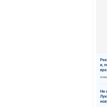
Рек
и, 
вра
Диа
Алек
тре
Ни 
Лук
нов