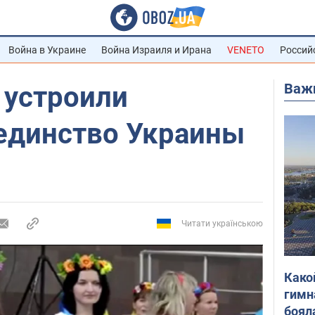
Война в Украине
Война Израиля и Ирана
VENETO
Россий
Важ
 устроили
единство Украины
Читати українською
Како
гимн
боял