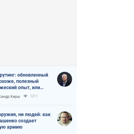
рутинг: обновленный
похоже, полезный
жеский опыт, или
лектика
1,0 т.
сандр Кирш
бовательной трусости
оружия, ни людей: как
ашенко создает
ую армию