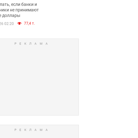
имают ли
лать, если банки и
нники и банки
ники не принимают
е доллары
е купюры
77,4 т.
26 02:20