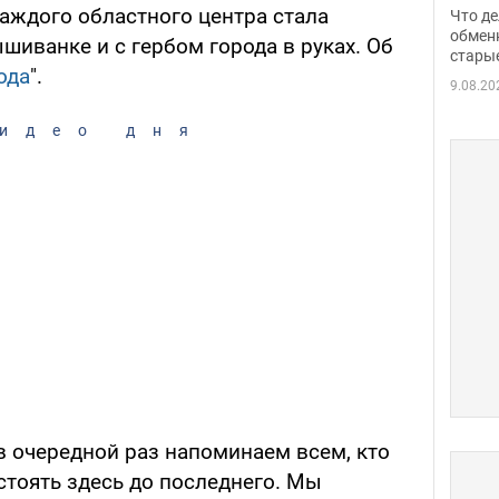
прин
каждого областного центра стала
Что де
обме
обмен
иванке и с гербом города в руках. Об
стары
таки
ода
".
9.08.20
идео дня
в очередной раз напоминаем всем, кто
 стоять здесь до последнего. Мы