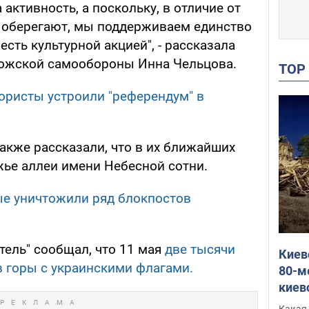
активность, а поскольку, в отличие от
 оберегают, мы поддерживаем единство
есть культурной акцией", - рассказала
рожской самообороны Инна Чельцова.
TO
ористы устроили "референдум" в
акже рассказали, что в их ближайших
жье аллеи имени Небесной сотни.
ые уничтожили ряд блокпостов
тель" сообщал, что 11 мая
две тысячи
Киев
в горы с украинскими флагами.
80-м
киев
оста
Какая 