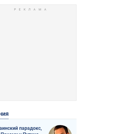
ения
аинский парадокс,