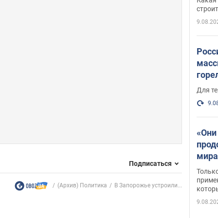
небо
строи
веру
9.08.20
Росс
масс
горе
есть
Для те
9.0
«Они
прод
мира
Подписаться
росс
Тольк
обст
примен
(Архив) Политика
В Запорожье устроили...
котор
9.08.20