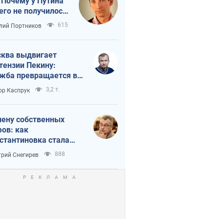
 Почему у Путина
его не получилось
краиной
615
лий Портников
ква выдвигает
тензии Пекину:
жба превращается в
исимость России от
3,2 т.
ор Каспрук
ая
лену собственных
ов: как
стантиновка стала
вной идеологической
888
рий Снегирев
ушкой для российских
упантов