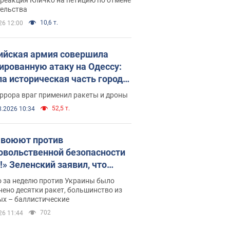
скреба "московского
тельства
ющего"
10,6 т.
26 12:00
ийская армия совершила
ированную атаку на Одессу:
ла историческая часть города,
 пострадавшие. Фото и видео
ррора враг применил ракеты и дроны
52,5 т.
8.2026 10:34
 воюют против
овольственной безопасности
!» Зеленский заявил, что
ийская армия вновь
о за неделю против Украины было
реляла порт в Одессе
ено десятки ракет, большинство из
ых – баллистические
702
26 11:44