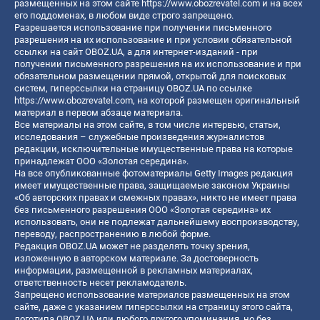
размещенных на этом сайте
https://www.obozrevatel.com
и на всех
его поддоменах, в любом виде строго запрещено.
Разрешается использование при получении письменного
разрешения на их использование и при условии обязательной
ссылки на сайт OBOZ.UA, а для интернет-изданий - при
получении письменного разрешения на их использование и при
обязательном размещении прямой, открытой для поисковых
систем, гиперссылки на страницу OBOZ.UA по ссылке
https://www.obozrevatel.com
, на которой размещен оригинальный
материал в первом абзаце материала.
Все материалы на этом сайте, в том числе интервью, статьи,
исследования – служебные произведения журналистов
редакции, исключительные имущественные права на которые
принадлежат ООО «Золотая середина».
На все опубликованные фотоматериалы Getty Images редакция
имеет имущественные права, защищаемые законом Украины
«Об авторских правах и смежных правах», никто не имеет права
без письменного разрешения ООО «Золотая середина» их
использовать, они не подлежат дальнейшему воспроизводству,
переводу, распространению в любой форме.
Редакция OBOZ.UA может не разделять точку зрения,
изложенную в авторском материале. За достоверность
информации, размещенной в рекламных материалах,
ответственность несет рекламодатель.
Запрещено использование материалов размещенных на этом
сайте, даже с указанием гиперссылки на страницу этого сайта,
логотипа OBOZ.UA или любого другого упоминания, но без