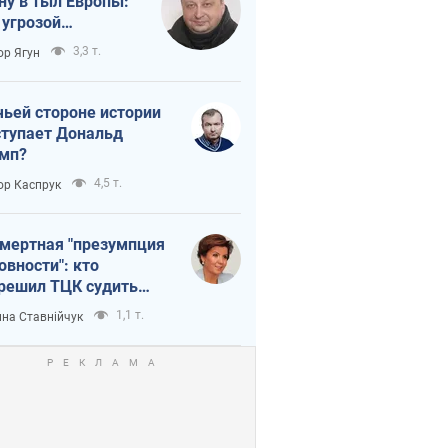
ну в тыл Европы:
 угрозой
тическая
3,3 т.
ор Ягун
истика
чьей стороне истории
тупает Дональд
мп?
4,5 т.
ор Каспрук
мертная "презумпция
овности": кто
решил ТЦК судить
ибших защитников
1,1 т.
на Ставнійчук