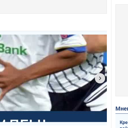
Мн
Кре