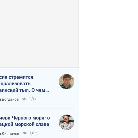
сия стремится
орализовать
аинский тыл. О чем
ит себе напомнить
1,0 т.
 Богданов
яева Черного моря: о
ацкой морской славе
1,0 т.
 Кирпичев