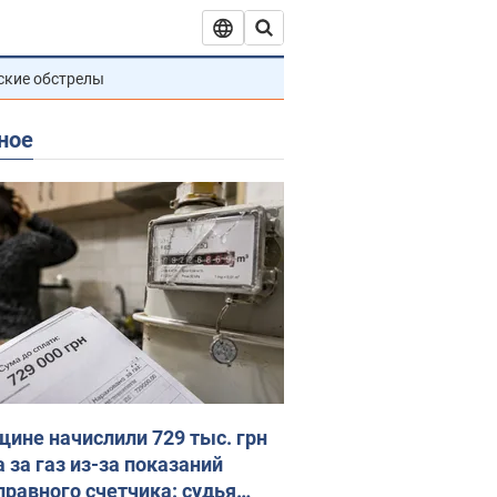
ские обстрелы
ное
ине начислили 729 тыс. грн
 за газ из-за показаний
правного счетчика: судья