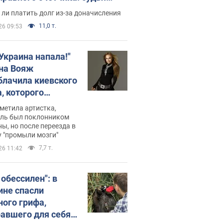
с неожиданное решение
ли платить долг из-за доначисления
11,0 т.
26 09:53
 Украина напала!"
на Вояж
блачила киевского
, которого
омбировали": он
метила артистка,
 русского не знал,
ель был поклонником
ы, но после переезда в
перь хочет
 "промыли мозги"
цида украинцев
7,7 т.
26 11:42
 обессилен": в
ине спасли
ного грифа,
авшего для себя