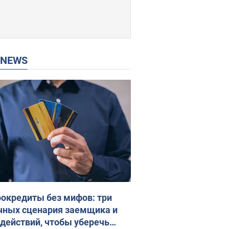
P NEWS
окредиты без мифов: три
чных сценария заемщика и
 действий, чтобы уберечь