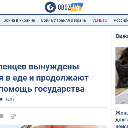
Война в Украине
Война Израиля и Ирана
VENETO
Россий
Важ
еленцев вынуждены
я в еде и продолжают
 помощь государства
16,3 т.
Женщ
долга
неис