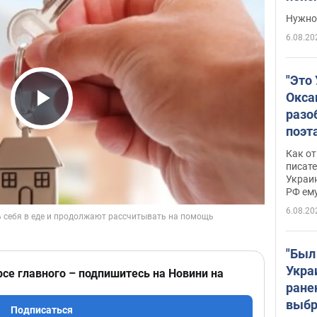
выне
Нужно 
6.08.20
"Это
Окса
разо
Play Video
поэта
"заз
Как от
даже
писат
Украин
а те
РФ ему
гено
6.08.20
"Был
Укра
рсе главного – подпишитесь на Новини на
ране
выбр
Подписаться