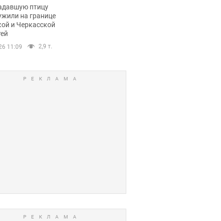
пичный маршрут.
адавшую птицу
ужили на границе
кой и Черкасской
тей
2,9 т.
26 11:09