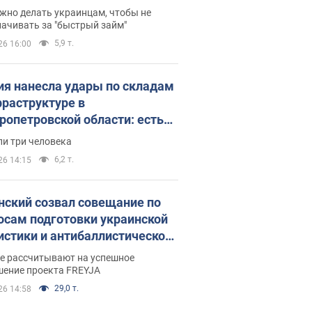
 деньги
жно делать украинцам, чтобы не
ачивать за "быстрый займ"
5,9 т.
26 16:00
ия нанесла удары по складам
фраструктуре в
ропетровской области: есть
бшие и раненые. Фото
ли три человека
6,2 т.
26 14:15
нский созвал совещание по
осам подготовки украинской
истики и антибаллистической
раммы FREYJA: какие
ве рассчитывают на успешное
ния готовятся
шение проекта FREYJA
29,0 т.
26 14:58