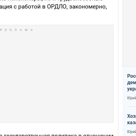
уация с работой в ОРДЛО, закономерно,
Рос
дем
укр
сто
Юрий
Хоз
каз
Юрий
что государственная политика в отношении