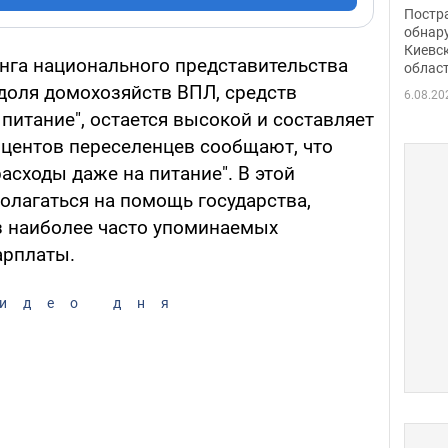
нети
Постр
Фото
обнар
Киевс
га национального представительства
облас
 доля домохозяйств ВПЛ, средств
6.08.20
 питание", остается высокой и составляет
оцентов переселенцев сообщают, что
сходы даже на питание". В этой
олагаться на помощь государства,
з наиболее часто упоминаемых
арплаты.
идео дня