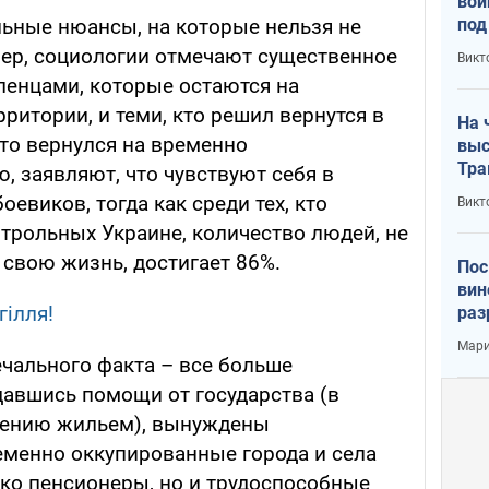
вой
под
льные нюансы, на которые нельзя не
кри
ер, социологии отмечают существенное
Викт
лог
ленцами, которые остаются на
ритории, и теми, кто решил вернутся в
На 
кто вернулся на временно
выс
Тра
, заявляют, что чувствуют себя в
евиков, тогда как среди тех, кто
Викт
нтрольных Украине, количество людей, не
свою жизнь, достигает 86%.
Пос
вин
гілля!
раз
пог
Мари
ечального факта – все больше
давшись помощи от государства (в
ечению жильем), вынуждены
еменно оккупированные города и села
ько пенсионеры, но и трудоспособные