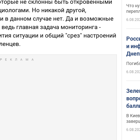
которые не склонны быть откровенными
свои
Что ну
оциологами. Но никакой другой,
перепл
и в данном случае нет. Да и возможные
6.08.20
 ведь главная задача мониторинга -
тия ситуации и общий "срез" настроений
Росс
ленцев.
и ин
Днеп
поги
Погиб
6.08.20
Зеле
вопр
балл
прог
В Кие
реше
завер
6.08.20