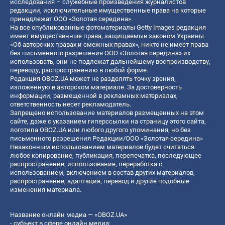
исследования – служебные произведения журналистов
редакции, исключительные имущественные права на которые
принадлежат ООО «Золотая середина».
На все опубликованные фотоматериалы Getty Images редакция
имеет имущественные права, защищаемые законом Украины
«Об авторских правах и смежных правах», никто не имеет права
без письменного разрешения ООО «Золотая середина» их
использовать, они не подлежат дальнейшему воспроизводству,
переводу, распространению в любой форме.
Редакция OBOZ.UA может не разделять точку зрения,
изложенную в авторском материале. За достоверность
информации, размещенной в рекламных материалах,
ответственность несет рекламодатель.
Запрещено использование материалов размещенных на этом
сайте, даже с указанием гиперссылки на страницу этого сайта,
логотипа OBOZ.UA или любого другого упоминания, но без
письменного разрешения Редакции/ООО «Золотая середина»
Незаконным использованием материалов будет считаться:
любое копирование, публикация, перепечатка, последующее
распространение, использование, переработка с
использованием, включением в состав других материалов,
распространение, адаптация, перевод и другие подобные
изменения материала.
Название онлайн медиа — «OBOZ.UA»
- субъект в сфере онлайн медиа;