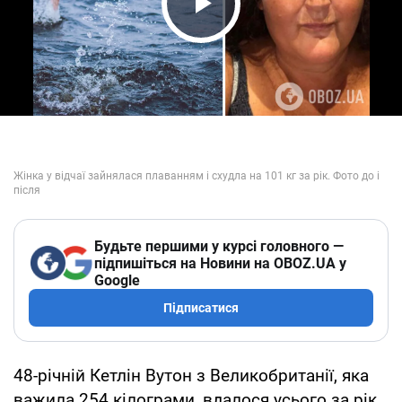
Play Video
Будьте першими у курсі головного —
підпишіться на Новини на OBOZ.UA у
Google
Підписатися
48-річній Кетлін Вутон з Великобританії, яка
важила 254 кілограми, вдалося усього за рік