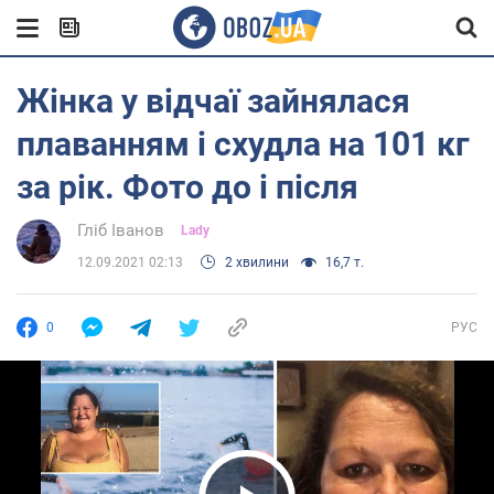
Жінка у відчаї зайнялася
плаванням і схудла на 101 кг
за рік. Фото до і після
Гліб Іванов
Lady
12.09.2021 02:13
2 хвилини
16,7 т.
0
РУС