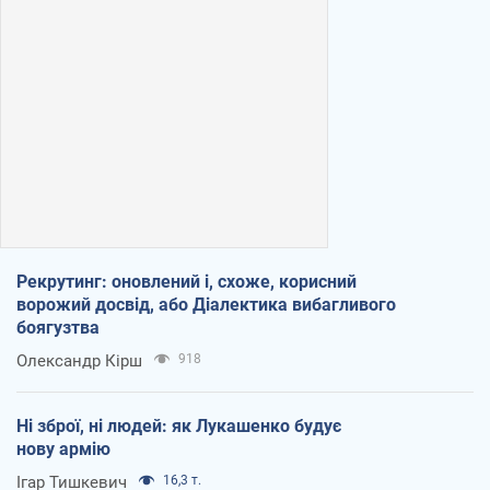
Рекрутинг: оновлений і, схоже, корисний
ворожий досвід, або Діалектика вибагливого
боягузтва
Олександр Кірш
918
Ні зброї, ні людей: як Лукашенко будує
нову армію
Ігар Тишкевич
16,3 т.