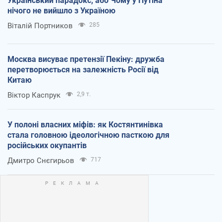
Український парадокс, або Чому у Путіна
нічого не вийшло з Україною
Віталій Портников
285
Москва висуває претензії Пекіну: дружба
перетворюється на залежність Росії від
Китаю
Віктор Каспрук
2,9 т.
У полоні власних міфів: як Костянтинівка
стала головною ідеологічною пасткою для
російських окупантів
Дмитро Снєгирьов
717