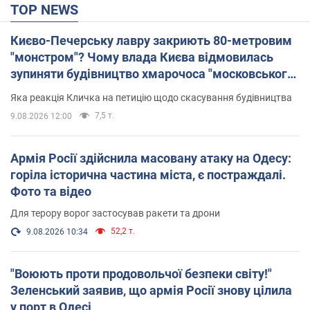
TOP NEWS
Києво-Печерську лавру закриють 80-метровим
"монстром"? Чому влада Києва відмовилась
зупиняти будівництво хмарочоса "московського
вірянина"
Яка реакція Кличка на петицію щодо скасування будівництва
7,5 т.
9.08.2026 12:00
Армія Росії здійснила масовану атаку на Одесу:
горіла історична частина міста, є постраждалі.
Фото та відео
Для терору ворог застосував ракети та дрони
52,2 т.
9.08.2026 10:34
"Воюють проти продовольчої безпеки світу!"
Зеленський заявив, що армія Росії знову цілила
у порт в Одесі