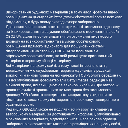
Використання будь-яких матеріалів ( в тому числі фото- та відео-),
розміщених на цьому сайті
https://www.obozrevatel.com
та всіх його
піддоменах, в будь-якому вигляді суворо заборонено.
Дозволяється використання при отриманні письмового дозволу
на їх використання та за умови обов'язкового посилання на сайт
OBOZ.UA, а для інтернет-видань - при отриманні письмового
дозволу на їх використання та за умови обов'язкового
розміщення прямого, відкритого для пошукових систем,
гіперпосилання на сторінку OBOZ.UA за посиланням
https://www.obozrevatel.com
, на якій розміщено оригінальний
матеріал в першому абзаці матеріалу.
Всі матеріали на цьому сайті, в тому числі інтерв’ю, статті,
дослідження – є службовими творами журналістів редакції,
виключні майнові права на які належать ТОВ «Золота середина».
На всі опубліковані фотоматеріали Getty Images редакція має
майнові права, які захищаються законом України «Про авторські
права та суміжні права», ніхто не має права без письмового
дозволу ТОВ «Золота середина» їх використовувати, вони не
підлягають подальшому відтворенню, перекладу, поширенню в
будь-якій формі.
Редакція OBOZ.UA може не поділяти точку зору, викладену в
авторському матеріалі. За достовірність інформації, опублікованої
в рекламних матеріалах, відповідальність несе рекламодавець.
Заборонено використання матеріалів розміщених на цьому сайті,