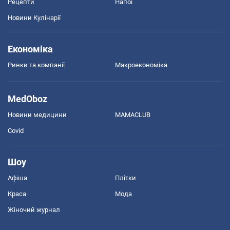
Рецепти
Напої
Новини Кулінарії
Економіка
Ринки та компанії
Макроекономіка
MedOboz
Новини медицини
MAMACLUB
Covid
Шоу
Афіша
Плітки
Краса
Мода
Жіночий журнал