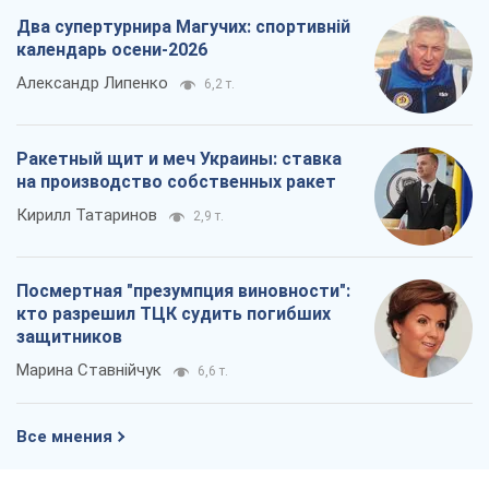
Два супертурнира Магучих: спортивній
календарь осени-2026
Александр Липенко
6,2 т.
Ракетный щит и меч Украины: ставка
на производство собственных ракет
Кирилл Татаринов
2,9 т.
Посмертная "презумпция виновности":
кто разрешил ТЦК судить погибших
защитников
Марина Ставнійчук
6,6 т.
Все мнения