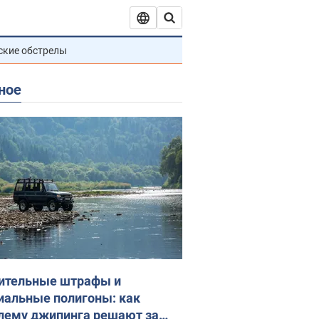
ские обстрелы
ное
ительные штрафы и
иальные полигоны: как
лему джипинга решают за