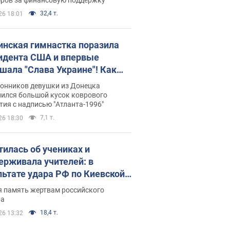
32,4 т.
26 18:01
инская гимнастка поразила
идента США и впервые
шала "Слава Украине"! Как
илась судьба Подкопаевой,
лонников девушки из Донецка
рая 30 лет назад завоевала
нился большой кусок коврового
ия с надписью "Атланта-1996"
ото" Олимпиады
7,1 т.
26 18:30
тилась об учениках и
ерживала учителей: в
льтате удара РФ по Киевской
сти погибли директор
я память жертвам российского
ского лицея, её муж и внук
ра
18,4 т.
26 13:32