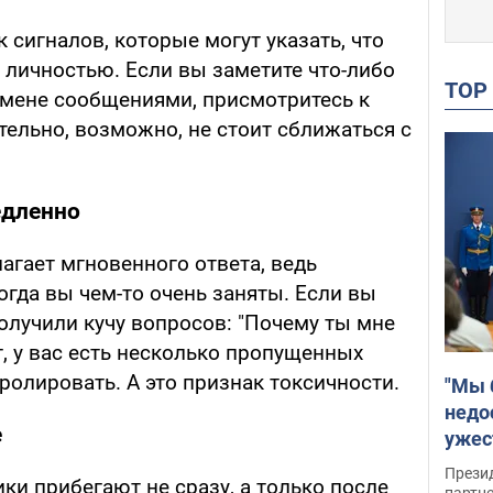
сигналов, которые могут указать, что
 личностью. Если вы заметите что-либо
TO
бмене сообщениями, присмотритесь к
ельно, возможно, не стоит сближаться с
едленно
агает мгновенного ответа, ведь
гда вы чем-то очень заняты. Если вы
олучили кучу вопросов: "Почему ты мне
ог, у вас есть несколько пропущенных
ролировать. А это признак токсичности.
"Мы 
недо
е
ужес
Росс
Прези
ики прибегают не сразу, а только после
партн