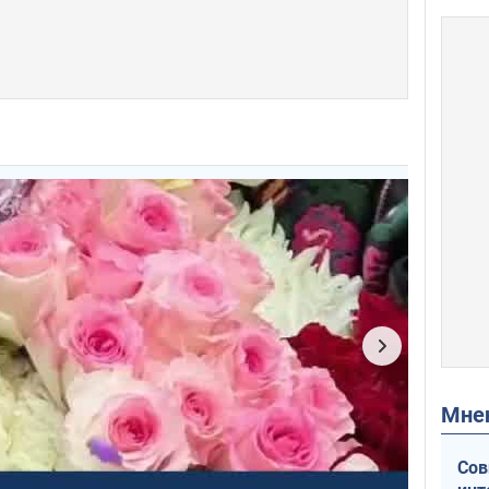
Мн
Сов