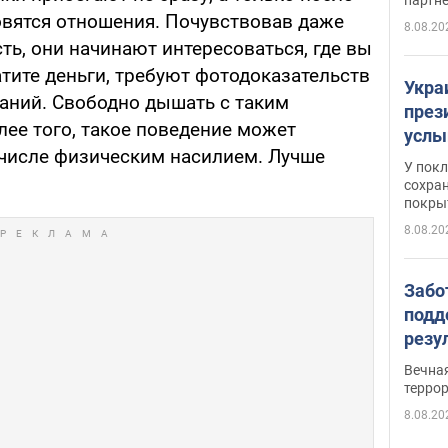
овятся отношения. Почувствовав даже
8.08.20
ь, они начинают интересоваться, где вы
ратите деньги, требуют фотодоказательств
Укра
аний. Свободно дышать с таким
през
лее того, такое поведение может
услы
 числе физическим насилием. Лучше
слож
У пок
кото
сохра
покрыт
"зол
8.08.20
Забо
подд
резу
обла
Вечна
киев
терро
8.08.20