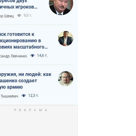
ересов двух
ичных игроков
 тайный план
9,0 т.
ор Швец
мпа и Путина?
ск готовится к
кционированию в
овиях масштабного
нного кризиса
14,6 т.
сандр Левченко
оружия, ни людей: как
ашенко создает
ую армию
12,3 т.
 Тышкевич