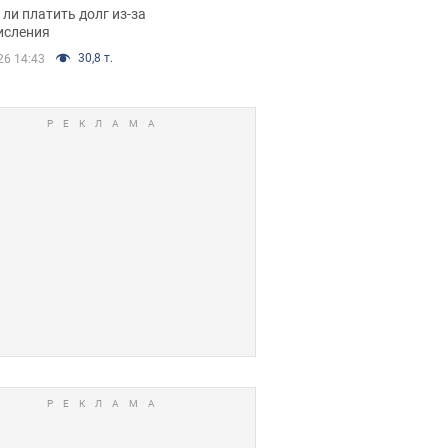
я вынес
ли платить долг из-за
иданное решение
исления
30,8 т.
26 14:43