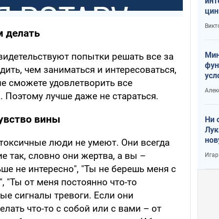
инт
цин
или
Викт
Тра
м делать
Мин
видетельствуют попытки решать все за
фун
одить, чем заниматься и интересоваться,
усл
не сможете удовлетворить все
вое
Алек
. Поэтому лучше даже не стараться.
чувство вины
Ни 
Лук
нов
токсичные люди не умеют. Они всегда
 так, словно они жертва, а вы –
Игар
ше не интересно", "Ты не берешь меня с
, "Ты от меня постоянно что-то
ые сигналы тревоги. Если они
лать что-то с собой или с вами – от