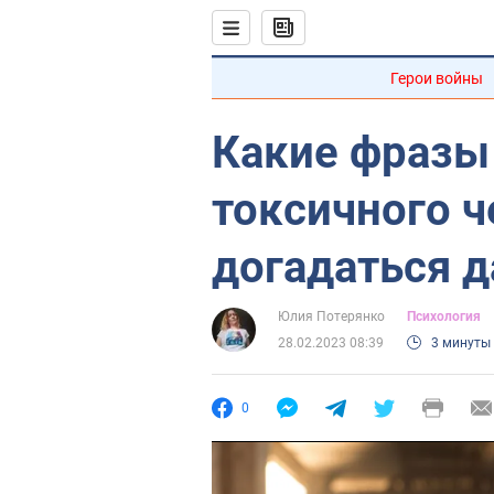
Герои войны
Какие фразы
токсичного 
догадаться д
Юлия Потерянко
Психология
28.02.2023 08:39
3 минуты
0