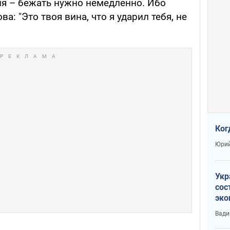
ия – бежать нужно немедленно. Ибо
: "Это твоя вина, что я ударил тебя, не
Ког
Юрий
Укр
сос
эко
Ест
Вади
тун