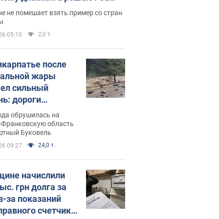
ицей
е не помешает взять пример со стран
ы
2,0 т.
26 05:10
икарпатье после
альной жары
ел сильный
нь: дороги
ратились в реки.
ода обрушилась на
о
-Франковскую область
ортный Буковель
24,0 т.
26 09:27
ине начислили
ыс. грн долга за
из-за показаний
правного счетчика: