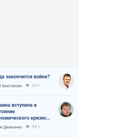
да закончится война?
6,5 т.
 Христензен
аина вступила в
тояние
номического кризиса.
ь ли свет в конце
5,6 т.
м Денисенко
неля?