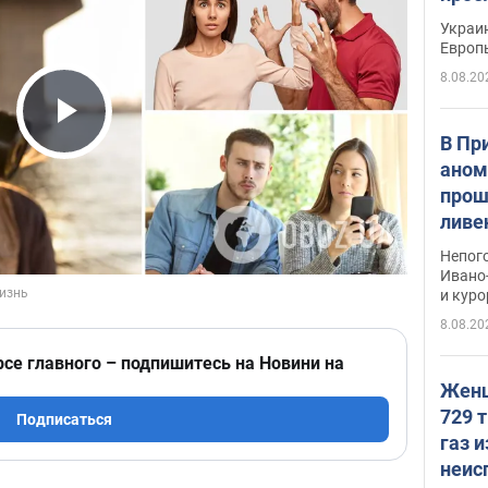
гран
Украин
Европ
8.08.20
Play Video
В Пр
аном
прош
ливе
прев
Непог
Виде
Ивано
и кур
8.08.20
рсе главного – подпишитесь на Новини на
Женщ
729 т
Подписаться
газ 
неис