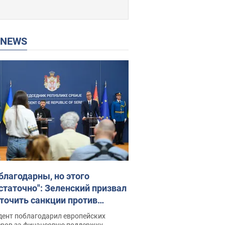
P NEWS
благодарны, но этого
статочно": Зеленский призвал
точить санкции против
ии
дент поблагодарил европейских
еров за финансовую поддержку