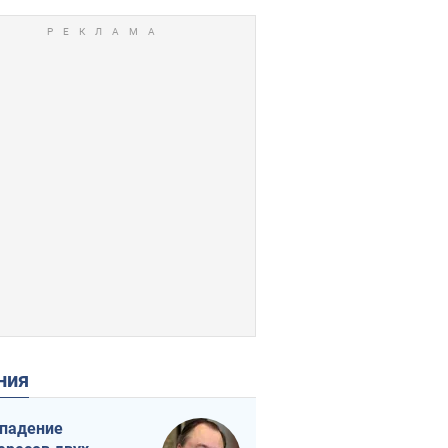
ения
падение