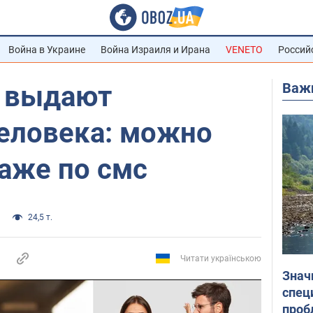
Война в Украине
Война Израиля и Ирана
VENETO
Россий
Важ
 выдают
человека: можно
аже по смс
24,5 т.
Читати українською
Знач
спец
проб