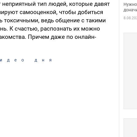
судь
т неприятный тип людей, которые давят
Нужно 
неож
донач
лируют самооценкой, чтобы добиться
8.08.20
ть токсичными, ведь общение с такими
нь. К счастью, распознать их можно
акомства. Причем даже по онлайн-
идео дня