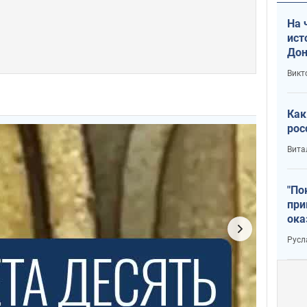
На 
ист
Дон
Викт
Как
рос
Вита
"По
при
ока
Русл