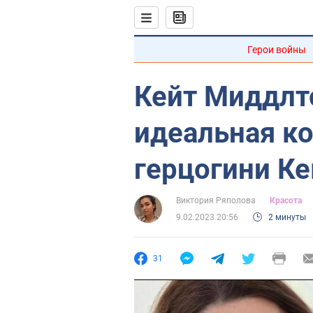
Герои войны
Кейт Миддлто
идеальная ко
герцогини К
Виктория Ряполова
Красота
9.02.2023 20:56
2 минуты
31