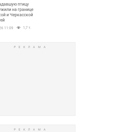
пичный маршрут.
адавшую птицу
ужили на границе
кой и Черкасской
тей
1,7 т.
26 11:09