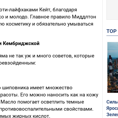
ти-лайфхаками Кейт, благодаря
о и молодо. Главное правило Миддлтон
ую косметику и обязательно умываться
TO
ни Кембриджской
ма не так уж и много советов, которые
превзойденным:
о шиповника имеет множество
расоты. Его можно наносить как на кожу
ы. Масло помогает осветлить темные
Силы
Ярос
т противовоспалительными свойствами.
Зеле
имых жирных кислот.