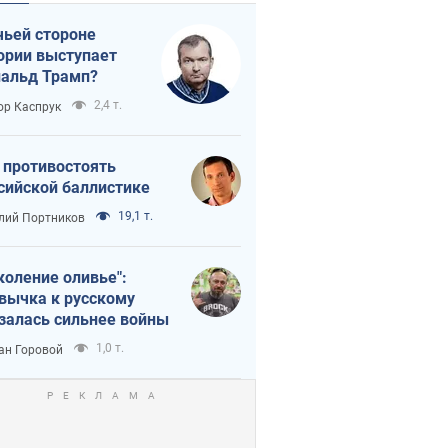
чьей стороне
ории выступает
альд Трамп?
2,4 т.
ор Каспрук
 противостоять
сийской баллистике
19,1 т.
лий Портников
коление оливье":
вычка к русскому
залась сильнее войны
1,0 т.
ан Горовой