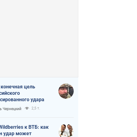
 конечная цель
сийского
сированного удара
2,5 т.
ь Чернецкий
Wildberries к ВТБ: как
н удар может