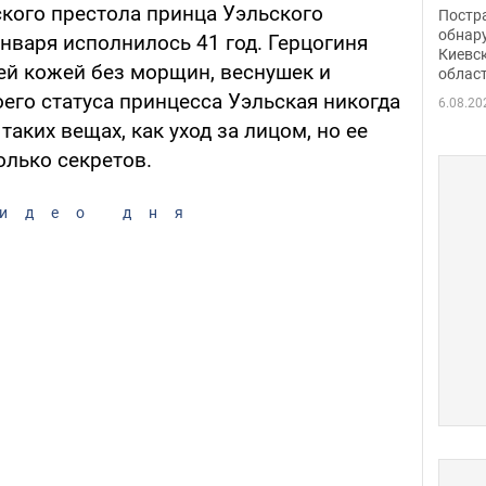
нети
ского престола принца Уэльского
Постр
Фото
обнар
нваря исполнилось 41 год. Герцогиня
Киевс
й кожей без морщин, веснушек и
облас
оего статуса принцесса Уэльская никогда
6.08.20
таких вещах, как уход за лицом, но ее
лько секретов.
идео дня