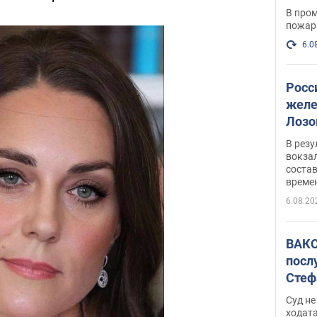
опер
В пром
пожар
6.0
Росс
желе
Лозо
есть
В рез
вокзал
состав
време
6.08.20
ВАКС
посл
Стеф
деле
Суд н
ходат