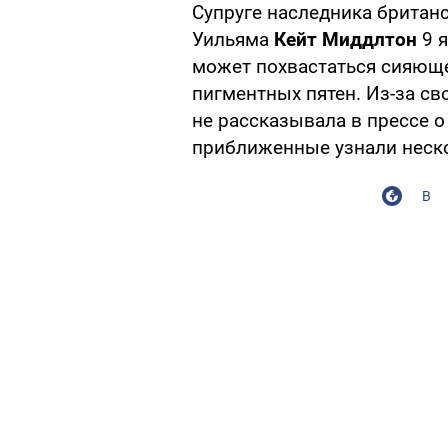
Супруге наследника британ
Уильяма
Кейт Миддлтон
9 я
может похвастаться сияюще
пигментных пятен. Из-за св
не рассказывала в прессе о 
приближенные узнали неско
В