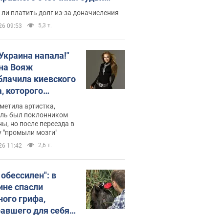
с неожиданное решение
ли платить долг из-за доначисления
5,3 т.
26 09:53
 Украина напала!"
на Вояж
блачила киевского
, которого
омбировали": он
метила артистка,
 русского не знал,
ель был поклонником
ы, но после переезда в
перь хочет
 "промыли мозги"
цида украинцев
2,6 т.
26 11:42
 обессилен": в
ине спасли
ного грифа,
авшего для себя