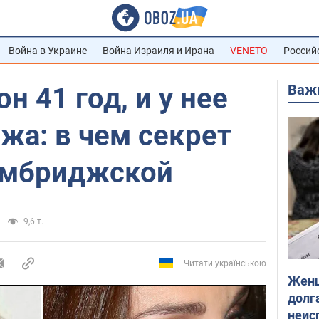
Война в Украине
Война Израиля и Ирана
VENETO
Россий
Важ
н 41 год, и у нее
жа: в чем секрет
ембриджской
9,6 т.
Читати українською
Женщ
долга
неис