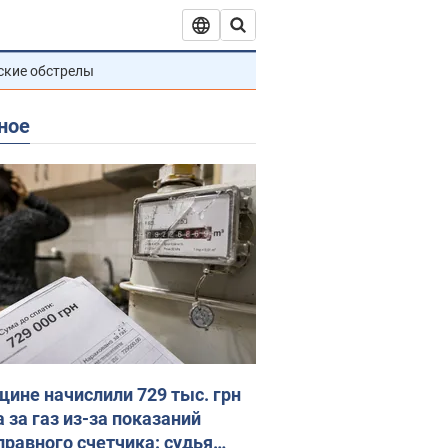
ские обстрелы
ное
ине начислили 729 тыс. грн
 за газ из-за показаний
правного счетчика: судья