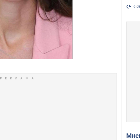
6.0
Мн