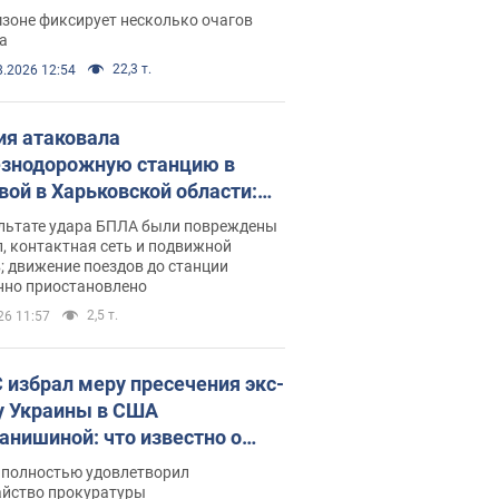
ации. Фото и видео
зоне фиксирует несколько очагов
а
22,3 т.
8.2026 12:54
ия атаковала
знодорожную станцию в
вой в Харьковской области:
 погибшие и раненые
ультате удара БПЛА были повреждены
, контактная сеть и подвижной
; движение поездов до станции
нно приостановлено
2,5 т.
26 11:57
 избрал меру пресечения экс-
у Украины в США
анишиной: что известно о
е полностью удовлетворил
айство прокуратуры