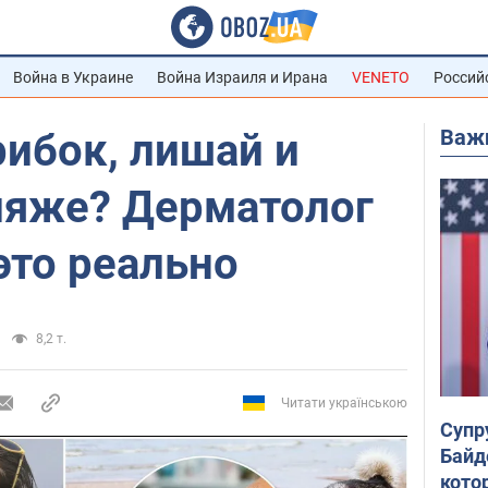
Война в Украине
Война Израиля и Ирана
VENETO
Россий
Важ
ибок, лишай и
пляже? Дерматолог
 это реально
8,2 т.
Читати українською
Супр
Байд
кото