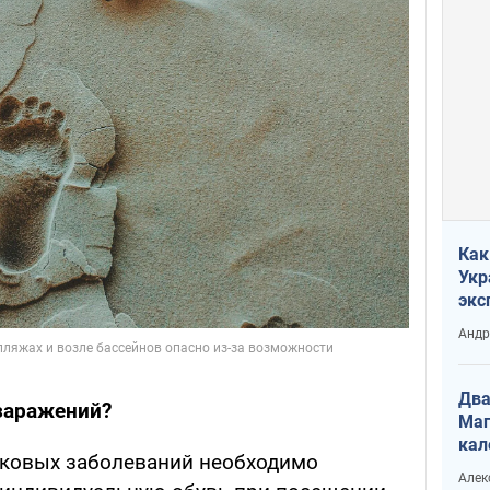
Как
Укр
экс
неф
Андр
Два
 заражений?
Маг
кал
бковых заболеваний необходимо
Алек