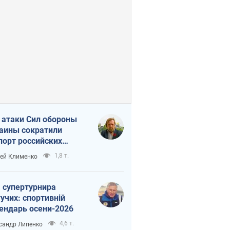
 атаки Сил обороны
аины сократили
порт российских
тепродуктов
1,8 т.
ей Клименко
 супертурнира
учих: спортивній
ендарь осени-2026
4,6 т.
сандр Липенко