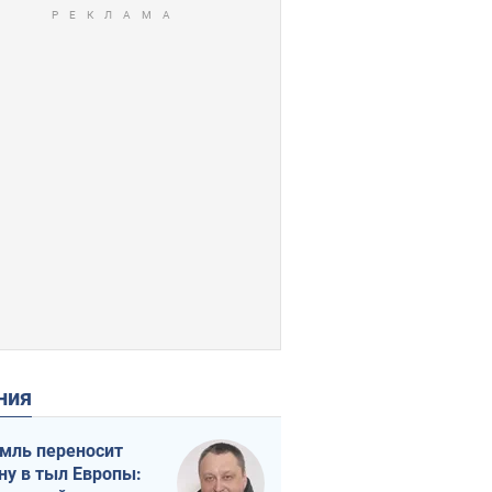
ения
мль переносит
ну в тыл Европы: