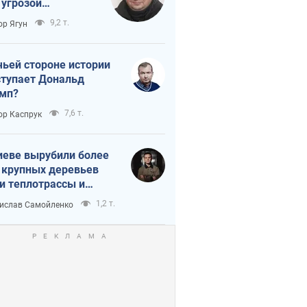
 угрозой
тическая
9,2 т.
ор Ягун
истика
чьей стороне истории
тупает Дональд
мп?
7,6 т.
ор Каспрук
иеве вырубили более
 крупных деревьев
и теплотрассы и
реки Генплану
1,2 т.
ислав Самойленко