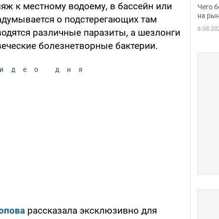
вака
ляж к местному водоему, в бассейн или
Чего б
на рын
задумывается о подстерегающих там
6.08.20
 водятся различные паразиты, а шезлонги
веческие болезнетворные бактерии.
идео дня
опова
рассказала эксклюзивно для