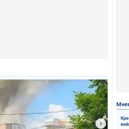
Мн
Кре
вой