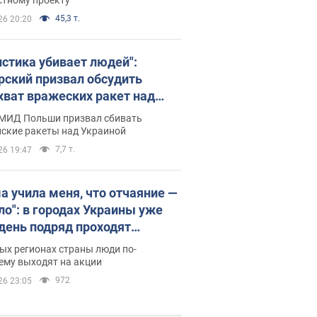
45,3 т.
26 20:20
истика убивает людей":
рский призвал обсудить
хват вражеских ракет над
иной
 МИД Польши призвал сбивать
йские ракеты над Украиной
7,7 т.
26 19:47
а учила меня, что отчаяние —
зло": в городах Украины уже
 день подряд проходят
овые митинги за
ых регионах страны люди по-
ращение Федорова. Фото и
ему выходят на акции
о
972
26 23:05