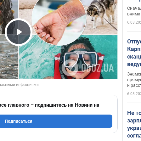
"агр
Сначал
внима
6.08.20
Play Video
Отпу
Карп
скан
вед
несп
Знаме
захе
пряму
и расс
6.08.20
рсе главного – подпишитесь на Новини на
Не т
зарп
Подписаться
укра
согл