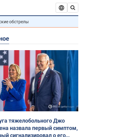
ские обстрелы
ное
уга тяжелобольного Джо
ена назвала первый симптом,
рый сигнализировал о его