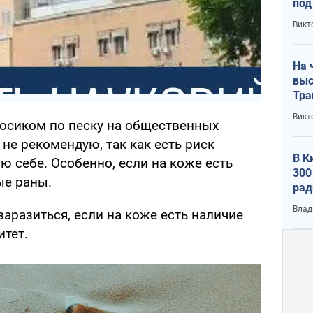
под
кри
Викт
лог
На 
выс
Тра
Викт
босиком по песку на общественных
 не рекомендую, так как есть риск
В К
 себе. Особенно, если на коже есть
300
е раны.
рад
воп
Влад
аразиться, если на коже есть наличие
тет.