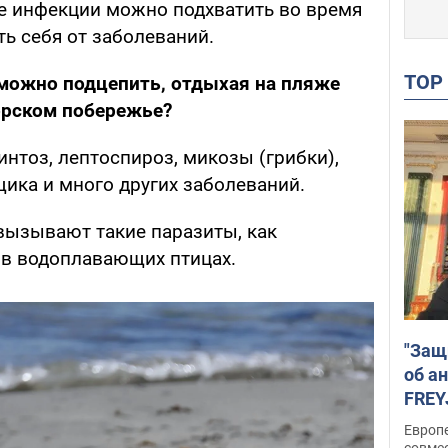
ые инфекции можно подхватить во время
ть себя от заболеваний.
TO
 можно подцепить, отдыхая на пляже
орском побережье?
интоз, лептоспироз, микозы (грибки),
ика и много других заболеваний.
 вызывают такие паразиты, как
 в водоплавающих птицах.
"Защ
об а
FREY
подд
Европ
совме