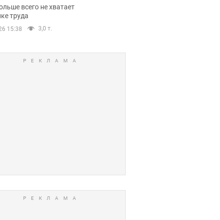
нсии
ольше всего не хватает
ке труда
3,0 т.
26 15:38