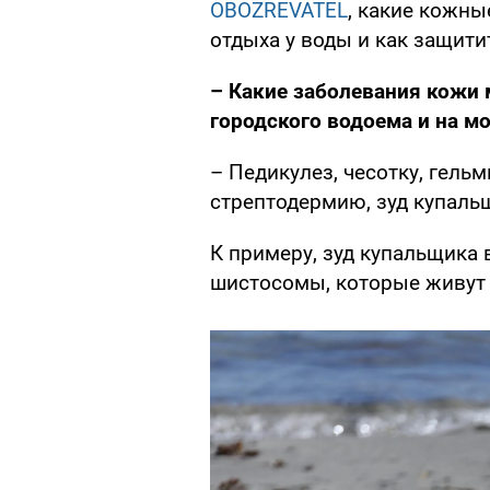
OBOZREVATEL
, какие кожн
отдыха у воды и как защити
– Какие заболевания кожи
городского водоема и на м
– Педикулез, чесотку, гельм
стрептодермию, зуд купальщ
К примеру, зуд купальщика
шистосомы, которые живут