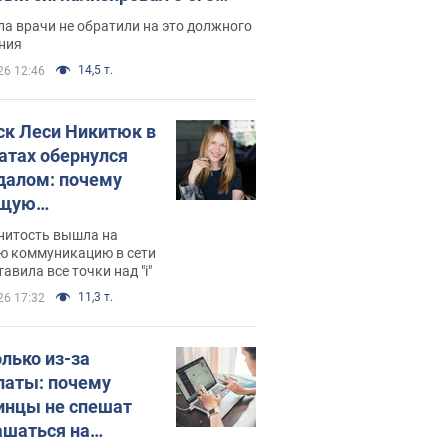
ессивном" раке
а врачи не обратили на это должного
ния
14,5 т.
26 12:46
ск Леси Никитюк в
атах обернулся
далом: почему
ущую
раведливо
нитость вышла на
йтили
ю коммуникацию в сети
тавила все точки над "i"
11,3 т.
26 17:32
олько из-за
латы: почему
инцы не спешат
ашаться на