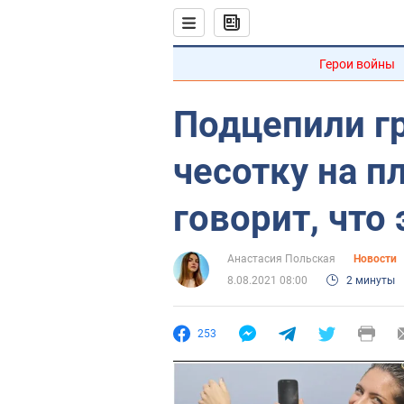
Герои войны
Подцепили гр
чесотку на 
говорит, что
Анастасия Польская
Новости
8.08.2021 08:00
2 минуты
253