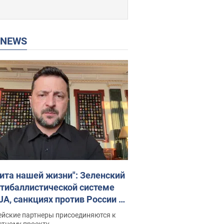
P NEWS
ита нашей жизни": Зеленский
нтибаллистической системе
JA, санкциях против России и
ержке аграриев. Видео
ейские партнеры присоединяются к
стному проекту