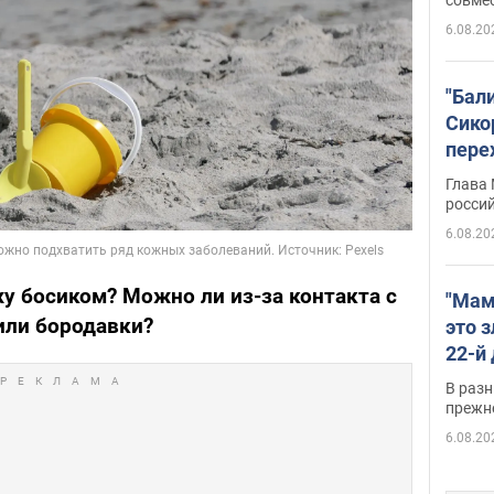
6.08.20
"Бал
Сико
пере
Укра
Глава
росси
6.08.20
жу босиком? Можно ли из-за контакта с
"Мам
или бородавки?
это 
22-й
масс
В разн
возв
прежн
виде
6.08.20