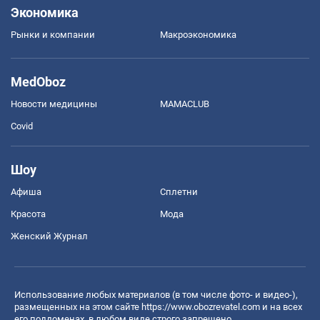
Экономика
Рынки и компании
Mакроэкономика
MedOboz
Новости медицины
MAMACLUB
Covid
Шоу
Афиша
Сплетни
Красота
Мода
Женский Журнал
Использование любых материалов (в том числе фото- и видео-),
размещенных на этом сайте
https://www.obozrevatel.com
и на всех
его поддоменах, в любом виде строго запрещено.