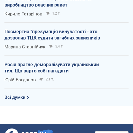
виробництво власних ракет
Кирило Татарінов
1,2 т.
Посмертна "презумпція винуватості": хто
дозволив ТЦК судити загиблих захисників
Марина Ставнійчук
3,4 т.
Росія прагне деморалізувати український
тил. Що варто собі нагадати
Юрій Богданов
2,1 т.
Всі думки