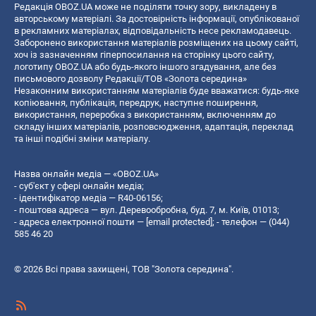
Редакція OBOZ.UA може не поділяти точку зору, викладену в
авторському матеріалі. За достовірність інформації, опублікованої
в рекламних матеріалах, відповідальність несе рекламодавець.
Заборонено використання матеріалів розміщених на цьому сайті,
хоч із зазначенням гіперпосилання на сторінку цього сайту,
логотипу OBOZ.UA або будь-якого іншого згадування, але без
письмового дозволу Редакції/ТОВ «Золота середина»
Незаконним використанням матеріалів буде вважатися: будь-яке
копiювання, публiкацiя, передрук, наступне поширення,
використання, переробка з використанням, включенням до
складу інших матеріалів, розповсюдження, адаптація, переклад
та інші подібні зміни матеріалу.
Назва онлайн медіа — «OBOZ.UA»
- суб'єкт у сфері онлайн медіа;
- ідентифікатор медіа — R40-06156;
- поштова адреса — вул. Деревообробна, буд. 7, м. Київ, 01013;
- адреса електронної пошти —
[email protected]
; - телефон — (044)
585 46 20
© 2026 Всі права захищені, ТОВ "Золота середина".