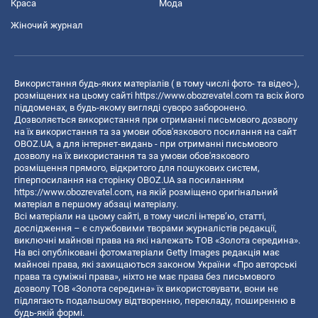
Краса
Мода
Жіночий журнал
Використання будь-яких матеріалів ( в тому числі фото- та відео-),
розміщених на цьому сайті
https://www.obozrevatel.com
та всіх його
піддоменах, в будь-якому вигляді суворо заборонено.
Дозволяється використання при отриманні письмового дозволу
на їх використання та за умови обов'язкового посилання на сайт
OBOZ.UA, а для інтернет-видань - при отриманні письмового
дозволу на їх використання та за умови обов'язкового
розміщення прямого, відкритого для пошукових систем,
гіперпосилання на сторінку OBOZ.UA за посиланням
https://www.obozrevatel.com
, на якій розміщено оригінальний
матеріал в першому абзаці матеріалу.
Всі матеріали на цьому сайті, в тому числі інтерв’ю, статті,
дослідження – є службовими творами журналістів редакції,
виключні майнові права на які належать ТОВ «Золота середина».
На всі опубліковані фотоматеріали Getty Images редакція має
майнові права, які захищаються законом України «Про авторські
права та суміжні права», ніхто не має права без письмового
дозволу ТОВ «Золота середина» їх використовувати, вони не
підлягають подальшому відтворенню, перекладу, поширенню в
будь-якій формі.