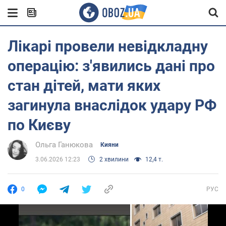
Лікарі провели невідкладну
операцію: з'явились дані про
стан дітей, мати яких
загинула внаслідок удару РФ
по Києву
Ольга Ганюкова
Кияни
3.06.2026 12:23
2 хвилини
12,4 т.
0
РУС