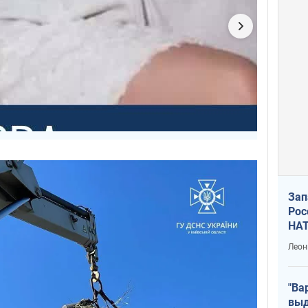
Зап
Рос
НАТ
Леон
"Ва
выд