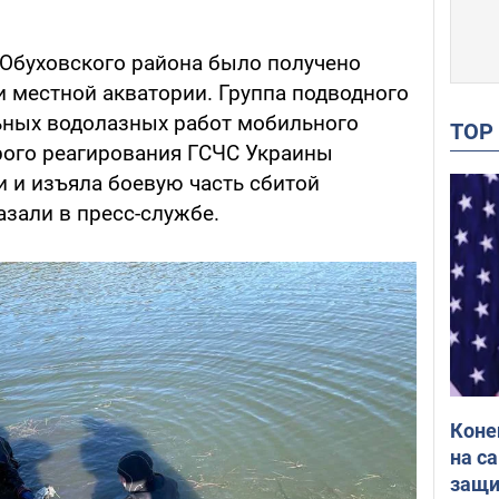
й Обуховского района было получено
 местной акватории. Группа подводного
ьных водолазных работ мобильного
TO
рого реагирования ГСЧС Украины
и и изъяла боевую часть сбитой
азали в пресс-службе.
Коне
на с
защи