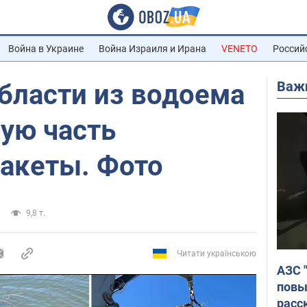
Война в Украине
Война Израиля и Ирана
VENETO
Россий
Важ
бласти из водоема
ую часть
ракеты. Фото
9,8 т.
Читати українською
АЗС 
повы
расс