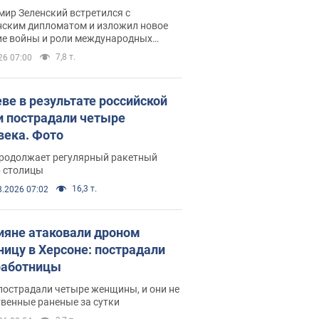
рвью с Безсмертным
ир Зеленский встретился с
нским дипломатом и изложил новое
ие войны и роли международных
ров в борьбе с Россией
7,8 т.
26 07:00
еве в результате российской
и пострадали четыре
века. Фото
продолжает регулярный ракетный
р столицы
16,3 т.
8.2026 07:02
ияне атаковали дроном
ницу в Херсоне: пострадали
аботницы
пострадали четыре женщины, и они не
венные раненые за сутки