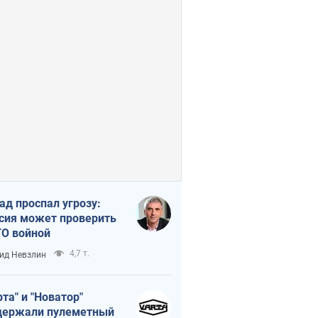
ад проспал угрозу:
сия может проверить
О войной
4,7 т.
ид Невзлин
рта" и "Новатор"
ержали пулеметный