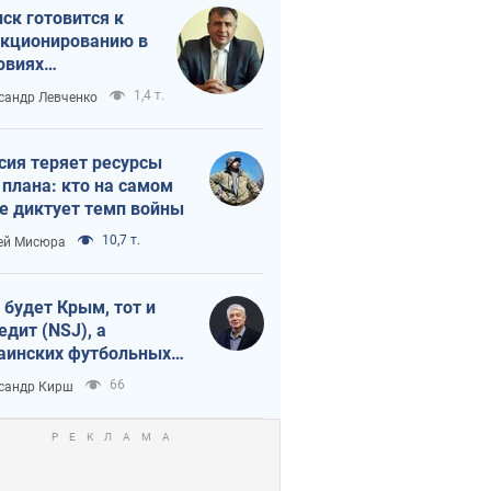
ск готовится к
кционированию в
овиях
штабного
1,4 т.
сандр Левченко
нного кризиса
сия теряет ресурсы
 плана: кто на самом
е диктует темп войны
10,7 т.
ей Мисюра
 будет Крым, тот и
едит (NSJ), а
аинских футбольных
овников могут
66
сандр Кирш
вать убийцами