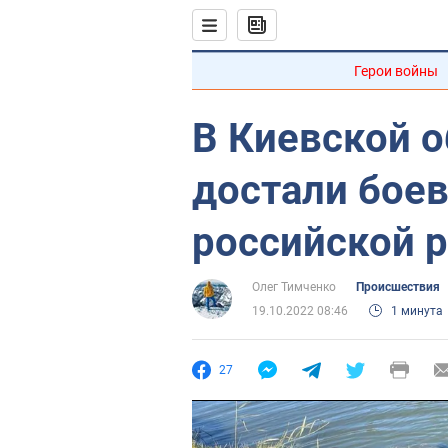
Герои войны
В Киевской о
достали боев
российской 
Олег Тимченко
Происшествия
19.10.2022 08:46
1 минута
27