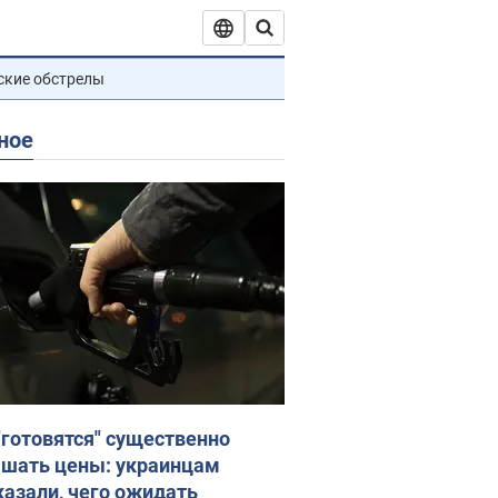
ские обстрелы
ное
"готовятся" существенно
шать цены: украинцам
казали, чего ожидать