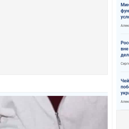
Мин
фун
усл
мас
Алек
вое
Рос
вне
дел
Серг
Чей
поб
укр
чин
Алек
наз