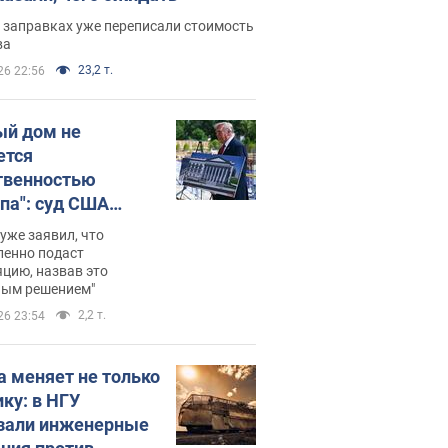
 заправках уже переписали стоимость
ва
23,2 т.
26 22:56
ый дом не
ется
твенностью
па": суд США
становил
уже заявил, что
ительство
ленно подаст
цию, назвав это
ного зала
ным решением"
мостью 400 млн
2,2 т.
26 23:54
аров
а меняет не только
ику: в НГУ
зали инженерные