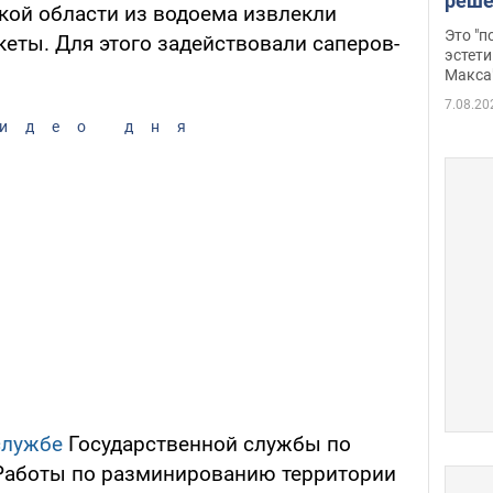
реше
кой области из водоема извлекли
росс
Это "
еты. Для этого задействовали саперов-
дрон
эстети
Макса
7.08.20
идео дня
службе
Государственной службы по
Работы по разминированию территории