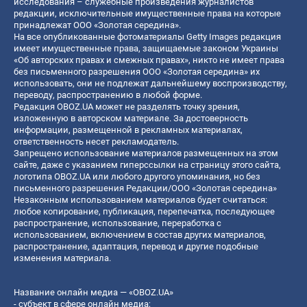
исследования – служебные произведения журналистов
редакции, исключительные имущественные права на которые
принадлежат ООО «Золотая середина».
На все опубликованные фотоматериалы Getty Images редакция
имеет имущественные права, защищаемые законом Украины
«Об авторских правах и смежных правах», никто не имеет права
без письменного разрешения ООО «Золотая середина» их
использовать, они не подлежат дальнейшему воспроизводству,
переводу, распространению в любой форме.
Редакция OBOZ.UA может не разделять точку зрения,
изложенную в авторском материале. За достоверность
информации, размещенной в рекламных материалах,
ответственность несет рекламодатель.
Запрещено использование материалов размещенных на этом
сайте, даже с указанием гиперссылки на страницу этого сайта,
логотипа OBOZ.UA или любого другого упоминания, но без
письменного разрешения Редакции/ООО «Золотая середина»
Незаконным использованием материалов будет считаться:
любое копирование, публикация, перепечатка, последующее
распространение, использование, переработка с
использованием, включением в состав других материалов,
распространение, адаптация, перевод и другие подобные
изменения материала.
Название онлайн медиа — «OBOZ.UA»
- субъект в сфере онлайн медиа;