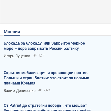
Мнения
Блокада за блокаду, или Закрытое Черное
море – пора закрывать России Балтику
Игорь Луценко
1,6 т.
Скрытая мобилизация и провокации против
Польши и стран Балтии: что стоит за новыми
планами Кремля
Вадим Денисенко
2,6 т.
От Patriot до стратегии победы: что мешает
Украине закрыть небо и как завершить войну