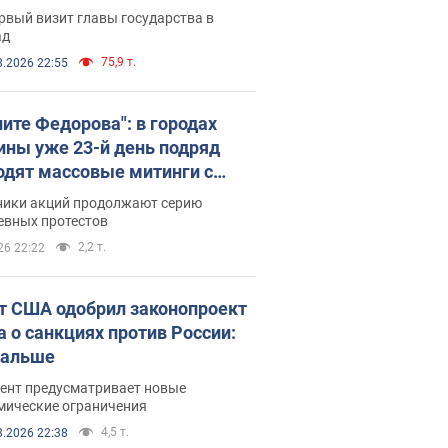
рвый визит главы государства в
ад
75,9 т.
8.2026 22:55
ните Федорова": в городах
ины уже 23-й день подряд
одят массовые митинги с
атами. Фото и видео
ники акций продолжают серию
евных протестов
2,2 т.
26 22:22
т США одобрил законопроект
а о санкциях против России:
дальше
ент предусматривает новые
мические ограничения
4,5 т.
8.2026 22:38