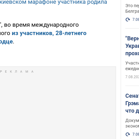
киевском марафоне участника родила
Это пе
Белгр
7.0
", во время международного
ного
из участников, 28-летнего
"Вер
рдце
.
Укра
прох
плак
Участ
ежедн
7.08.20
Сена
Грэм
что 
Докум
эконо
7.0