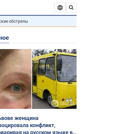
ские обстрелы
ное
ьвове женщина
воцировала конфликт,
оваривая на русском языке в