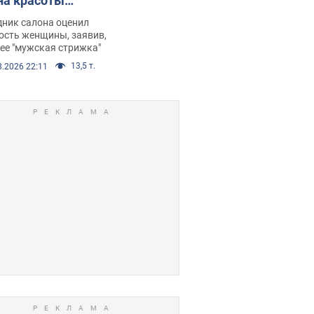
на красоты
рбил женщину
дник салона оценил
е химиотерапии,
ость женщины, заявив,
нее "мужская стрижка"
орелся скандал.
13,5 т.
8.2026 22:11