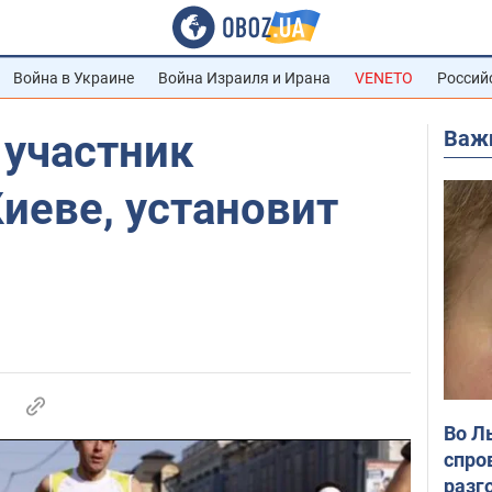
Война в Украине
Война Израиля и Ирана
VENETO
Россий
Важ
 участник
иеве, установит
Во Л
спро
разг