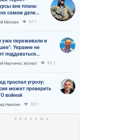
урсы вне плана:
 на самом деле
тует темп войны
8,7 т.
ей Мисюра
 уже переживали и
шее": Украине не
ит поддаваться
аянию из-за
8,2 т.
ей Марченко, эксперт
етного террора
ад проспал угрозу:
сия может проверить
О войной
3,0 т.
ид Невзлин