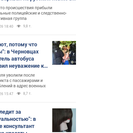
рутке: полиция составила
сто происшествия прибыли
нистративный протокол.
ьные полицейские и следственно-
тивная группа
о
9,8 т.
26 18:40
ют, потому что
ы": в Черновцах
тель автобуса
вил неуважение к
инским военным и
ля уволили после
тился за это.
икта с пассажирами и
лений в адрес военных
о
8,7 т.
26 15:47
следит за
уальностью": в
е консультант