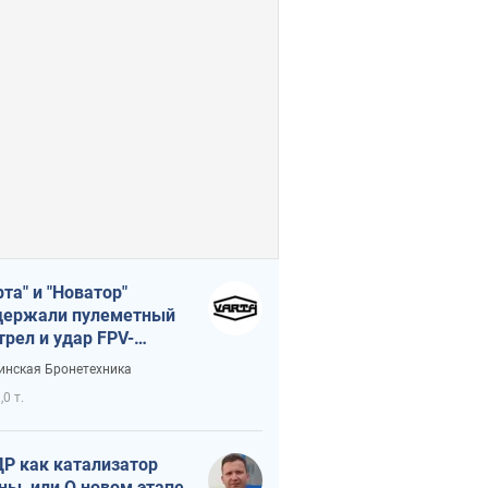
рта" и "Новатор"
ержали пулеметный
трел и удар FPV-
на, сохранив жизнь
инская Бронетехника
церу ВСУ
,0 т.
Р как катализатор
ны, или О новом этапе