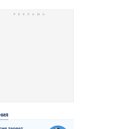
ения
сия теряет