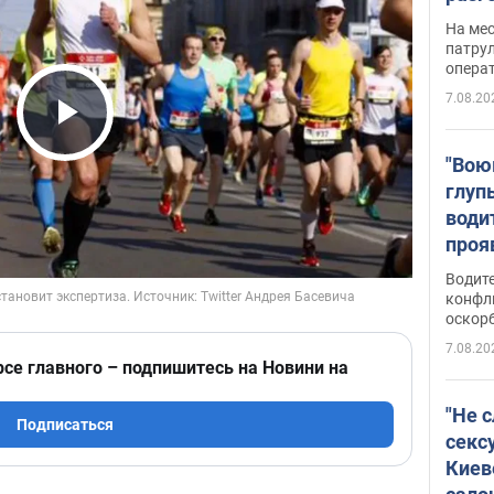
марш
На ме
адми
патрул
опера
Виде
7.08.20
Play Video
"Вою
глуп
води
проя
укра
Водите
попла
конфл
оскорб
Виде
7.08.20
рсе главного – подпишитесь на Новини на
"Не 
Подписаться
секс
Киев