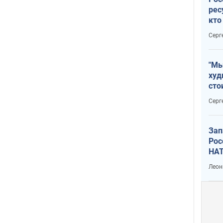
рес
кто
дик
Серг
"Мы
худ
сто
отч
Серг
рак
Зап
Рос
НАТ
Леон