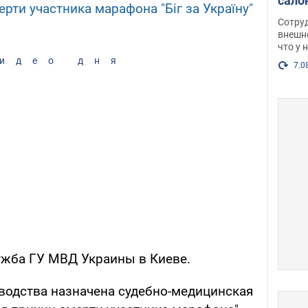
сало
ерти участника марафона "Біг за Україну"
оско
Сотру
посл
внешн
что у 
разг
идео дня
Фото
7.0
ужба ГУ МВД Украины в Киеве.
зводства назначена судебно-медицинская