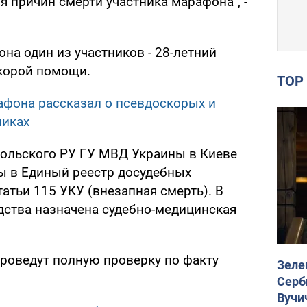
я причин смерти участника марафона", -
на один из участников - 28-летний
скорой помощи.
TO
фона рассказал о псевдоскорых и
никах
ольского РУ ГУ МВД Украины в Киеве
ы в Единый реестр досудебных
татьи 115 УКУ (внезапная смерть). В
дства назначена судебно-медицинская
роведут полную проверку по факту
Зеле
Серб
Вучи