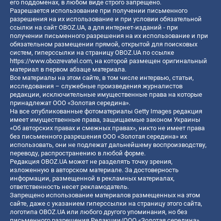
его поддоменах, в любом виде строго запрещено.
Разрешается использование при получении письменного
разрешения на их использование и при условии обязательной
ссылки на сайт OBOZ.UA, а для интернет-изданий - при
получении письменного разрешения на их использование и при
обязательном размещении прямой, открытой для поисковых
систем, гиперссылки на страницу OBOZ.UA по ссылке
https://www.obozrevatel.com
, на которой размещен оригинальный
материал в первом абзаце материала.
Все материалы на этом сайте, в том числе интервью, статьи,
исследования – служебные произведения журналистов
редакции, исключительные имущественные права на которые
принадлежат ООО «Золотая середина».
На все опубликованные фотоматериалы Getty Images редакция
имеет имущественные права, защищаемые законом Украины
«Об авторских правах и смежных правах», никто не имеет права
без письменного разрешения ООО «Золотая середина» их
использовать, они не подлежат дальнейшему воспроизводству,
переводу, распространению в любой форме.
Редакция OBOZ.UA может не разделять точку зрения,
изложенную в авторском материале. За достоверность
информации, размещенной в рекламных материалах,
ответственность несет рекламодатель.
Запрещено использование материалов размещенных на этом
сайте, даже с указанием гиперссылки на страницу этого сайта,
логотипа OBOZ.UA или любого другого упоминания, но без
письменного разрешения Редакции/ООО «Золотая середина»