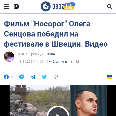
Фильм "Носорог" Олега
Сенцова победил на
фестивале в Швеции. Видео
Анна Кравчук
Кино
18.11.2021 14:18
2 минуты
3,3 т.
0