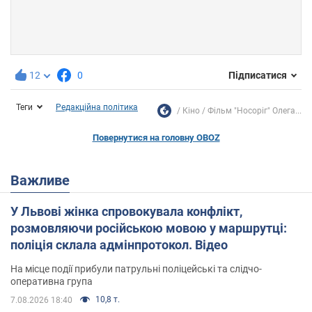
12
0
Підписатися
Теги
Редакційна політика
Кіно
Фільм "Носоріг" Олега...
Повернутися на головну OBOZ
Важливе
У Львові жінка спровокувала конфлікт,
розмовляючи російською мовою у маршрутці:
поліція склала адмінпротокол. Відео
На місце події прибули патрульні поліцейські та слідчо-
оперативна група
10,8 т.
7.08.2026 18:40