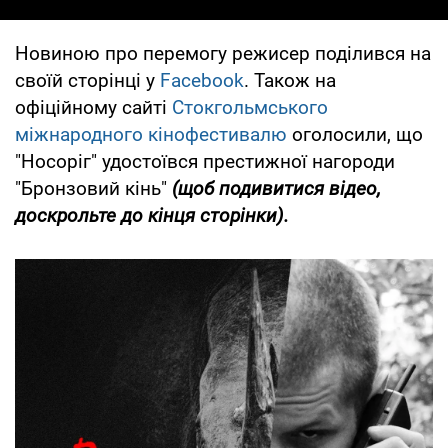
Новиною про перемогу режисер поділився на
своїй сторінці у
Facebook
. Також на
офіційному сайті
Стокгольмського
міжнародного кінофестивалю
оголосили, що
"Носоріг" удостоївся престижної нагороди
"Бронзовий кінь"
(щоб подивитися відео,
доскрольте до кінця сторінки).