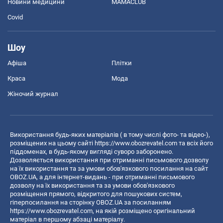
Новини медицини
MAMACLUB
Covid
Шоу
Афіша
Плітки
Краса
Мода
Жіночий журнал
Використання будь-яких матеріалів ( в тому числі фото- та відео-),
розміщених на цьому сайті
https://www.obozrevatel.com
та всіх його
піддоменах, в будь-якому вигляді суворо заборонено.
Дозволяється використання при отриманні письмового дозволу
на їх використання та за умови обов'язкового посилання на сайт
OBOZ.UA, а для інтернет-видань - при отриманні письмового
дозволу на їх використання та за умови обов'язкового
розміщення прямого, відкритого для пошукових систем,
гіперпосилання на сторінку OBOZ.UA за посиланням
https://www.obozrevatel.com
, на якій розміщено оригінальний
матеріал в першому абзаці матеріалу.