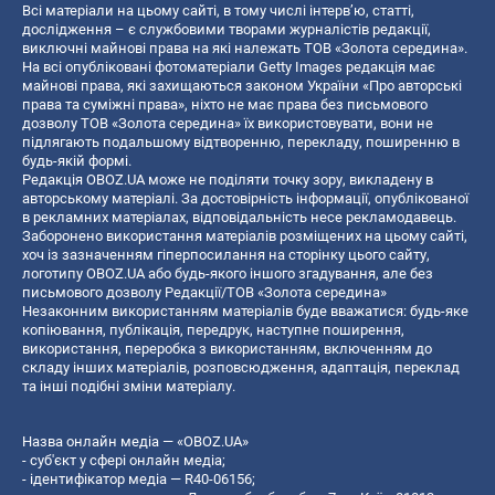
Всі матеріали на цьому сайті, в тому числі інтерв’ю, статті,
дослідження – є службовими творами журналістів редакції,
виключні майнові права на які належать ТОВ «Золота середина».
На всі опубліковані фотоматеріали Getty Images редакція має
майнові права, які захищаються законом України «Про авторські
права та суміжні права», ніхто не має права без письмового
дозволу ТОВ «Золота середина» їх використовувати, вони не
підлягають подальшому відтворенню, перекладу, поширенню в
будь-якій формі.
Редакція OBOZ.UA може не поділяти точку зору, викладену в
авторському матеріалі. За достовірність інформації, опублікованої
в рекламних матеріалах, відповідальність несе рекламодавець.
Заборонено використання матеріалів розміщених на цьому сайті,
хоч із зазначенням гіперпосилання на сторінку цього сайту,
логотипу OBOZ.UA або будь-якого іншого згадування, але без
письмового дозволу Редакції/ТОВ «Золота середина»
Незаконним використанням матеріалів буде вважатися: будь-яке
копiювання, публiкацiя, передрук, наступне поширення,
використання, переробка з використанням, включенням до
складу інших матеріалів, розповсюдження, адаптація, переклад
та інші подібні зміни матеріалу.
Назва онлайн медіа — «OBOZ.UA»
- суб'єкт у сфері онлайн медіа;
- ідентифікатор медіа — R40-06156;