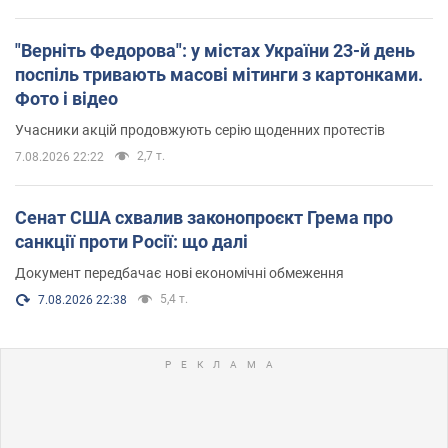
"Верніть Федорова": у містах України 23-й день
поспіль тривають масові мітинги з картонками.
Фото і відео
Учасники акцій продовжують серію щоденних протестів
2,7 т.
7.08.2026 22:22
Сенат США схвалив законопроєкт Грема про
санкції проти Росії: що далі
Документ передбачає нові економічні обмеження
5,4 т.
7.08.2026 22:38