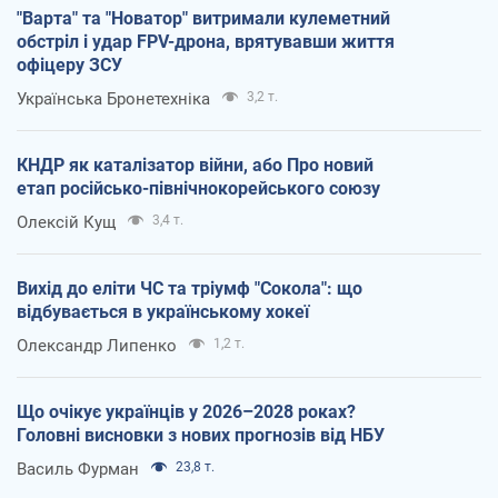
"Варта" та "Новатор" витримали кулеметний
обстріл і удар FPV-дрона, врятувавши життя
офіцеру ЗСУ
Українська Бронетехніка
3,2 т.
КНДР як каталізатор війни, або Про новий
етап російсько-північнокорейського союзу
Олексій Кущ
3,4 т.
Вихід до еліти ЧС та тріумф "Сокола": що
відбувається в українському хокеї
Олександр Липенко
1,2 т.
Що очікує українців у 2026–2028 роках?
Головні висновки з нових прогнозів від НБУ
Василь Фурман
23,8 т.