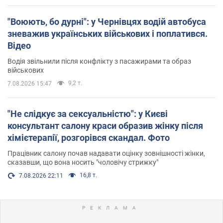
"Воюють, бо дурні": у Чернівцях водій автобуса
зневажив українських військових і поплатився.
Відео
Водія звільнили після конфлікту з пасажирами та образ
військових
9,2 т.
7.08.2026 15:47
"Не слідкує за сексуальністю": у Києві
консультант салону краси образив жінку після
хімієтерапії, розгорівся скандал. Фото
Працівник салону почав надавати оцінку зовнішності жінки,
сказавши, що вона носить "чоловічу стрижку"
16,8 т.
7.08.2026 22:11