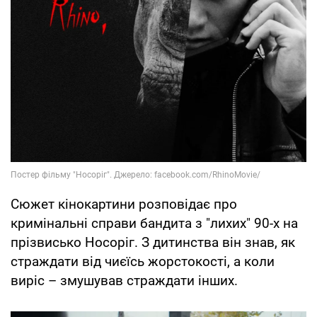
Сюжет кінокартини розповідає про
кримінальні справи бандита з "лихих" 90-х на
прізвисько Носоріг. З дитинства він знав, як
страждати від чиєїсь жорстокості, а коли
виріс – змушував страждати інших.