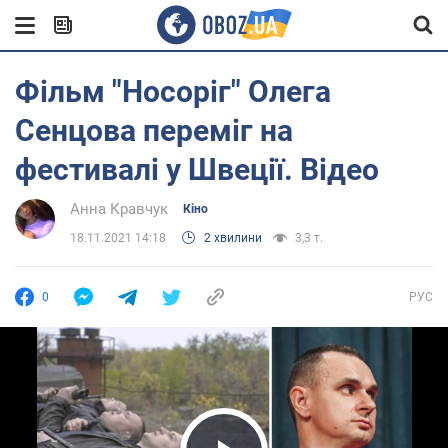
Фільм "Носоріг" Олега
Сенцова переміг на
фестивалі у Швеції. Відео
Анна Кравчук
Кіно
18.11.2021 14:18
2 хвилини
3,3 т.
0
РУС