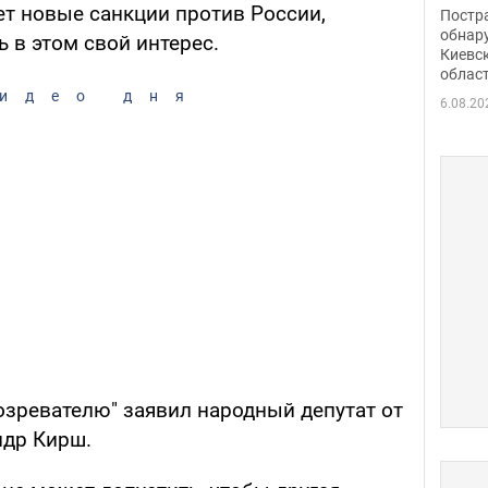
нети
ет новые санкции против России,
Постр
Фото
обнар
ь в этом свой интерес.
Киевс
облас
идео дня
6.08.20
озревателю" заявил народный депутат от
ндр Кирш.