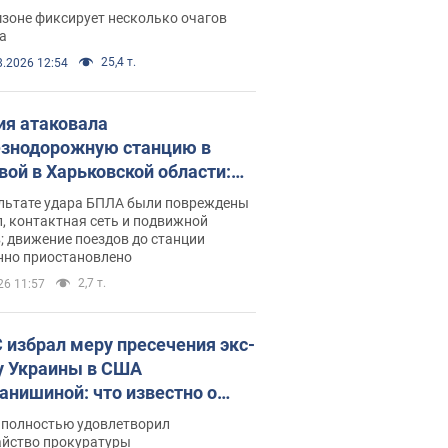
ации. Фото и видео
зоне фиксирует несколько очагов
а
25,4 т.
8.2026 12:54
ия атаковала
знодорожную станцию в
вой в Харьковской области:
 погибшие и раненые
ультате удара БПЛА были повреждены
, контактная сеть и подвижной
; движение поездов до станции
нно приостановлено
2,7 т.
26 11:57
 избрал меру пресечения экс-
у Украины в США
анишиной: что известно о
е полностью удовлетворил
айство прокуратуры