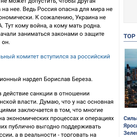
не может допустить, чтобы другая
 на нее. Ведь Россия опасна для мира не
кономически. К сожалению, Украина не
. Тут кому война, а кому мать родна.
начали заниматься законами о защите
TO
 он.
ьный комитет вступился за российский
ционный нардеп Борислав Береза.
в действие санкции в отношении
инской власти. Думаю, что у нас основная
циями заключается в том, что многие
а экономических процессах и операциях
Силы
Ярос
 них публично выгодно поддерживать
Зеле
ссии, а в реальности - торговать на