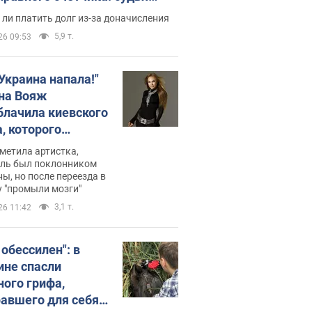
с неожиданное решение
ли платить долг из-за доначисления
5,9 т.
26 09:53
 Украина напала!"
на Вояж
блачила киевского
, которого
омбировали": он
метила артистка,
 русского не знал,
ель был поклонником
ы, но после переезда в
перь хочет
 "промыли мозги"
цида украинцев
3,1 т.
26 11:42
 обессилен": в
ине спасли
ного грифа,
авшего для себя