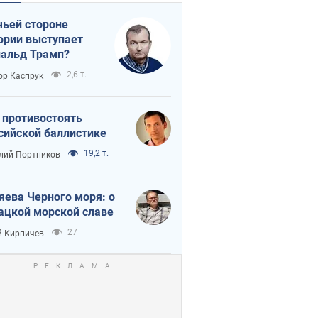
чьей стороне
ории выступает
альд Трамп?
2,6 т.
ор Каспрук
 противостоять
сийской баллистике
19,2 т.
лий Портников
яева Черного моря: о
ацкой морской славе
27
 Кирпичев