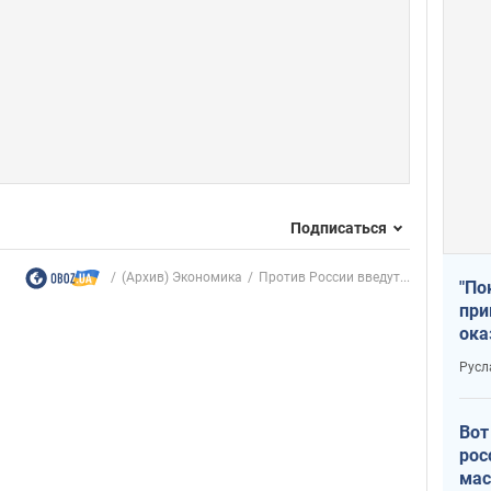
Подписаться
(Архив) Экономика
Против России введут...
"По
при
ока
Русл
Вот
рос
мас