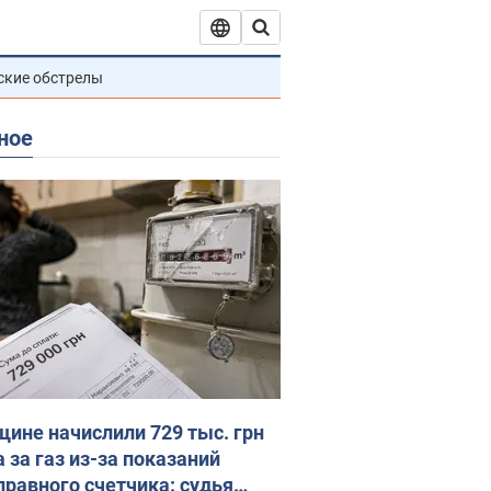
ские обстрелы
ное
ине начислили 729 тыс. грн
 за газ из-за показаний
правного счетчика: судья