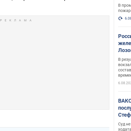
опер
В пром
пожар
6.0
Росс
желе
Лозо
есть
В рез
вокзал
состав
време
6.08.20
ВАКС
посл
Стеф
деле
Суд н
ходат