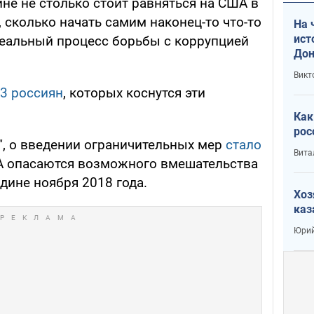
ине не столько стоит равняться на США в
 сколько начать самим наконец-то что-то
На 
ист
 реальный процесс борьбы с коррупцией
Дон
Викт
13 россиян
, которых коснутся эти
Как
рос
", о введении ограничительных мер
стало
Вита
 опасаются возможного вмешательства
дине ноября 2018 года.
Хоз
каз
Юрий