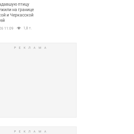
пичный маршрут.
адавшую птицу
ужили на границе
кой и Черкасской
тей
1,8 т.
26 11:09