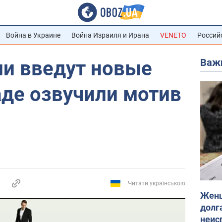
Война в Украине
Война Израиля и Ирана
VENETO
Россий
Важ
ии введут новые
аде озвучили мотив
Читати українською
Женщ
долга
неис