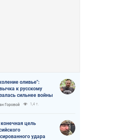
коление оливье":
вычка к русскому
залась сильнее войны
1,4 т.
ан Горовой
 конечная цель
сийского
сированного удара