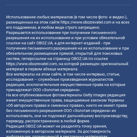
Использование любых материалов (в том числе фото- и видео-),
размещенных на этом сайте
https://www.obozrevatel.com
и на всех
его поддоменах, в любом виде строго запрещено.
Разрешается использование при получении письменного
разрешения на их использование и при условии обязательной
ссылки на сайт OBOZ.UA, а для интернет-изданий - при
получении письменного разрешения на их использование и при
обязательном размещении прямой, открытой для поисковых
систем, гиперссылки на страницу OBOZ.UA по ссылке
https://www.obozrevatel.com
, на которой размещен оригинальный
материал в первом абзаце материала.
Все материалы на этом сайте, в том числе интервью, статьи,
исследования – служебные произведения журналистов
редакции, исключительные имущественные права на которые
принадлежат ООО «Золотая середина».
На все опубликованные фотоматериалы Getty Images редакция
имеет имущественные права, защищаемые законом Украины
«Об авторских правах и смежных правах», никто не имеет права
без письменного разрешения ООО «Золотая середина» их
использовать, они не подлежат дальнейшему воспроизводству,
переводу, распространению в любой форме.
Редакция OBOZ.UA может не разделять точку зрения,
изложенную в авторском материале. За достоверность
информации, размещенной в рекламных материалах,