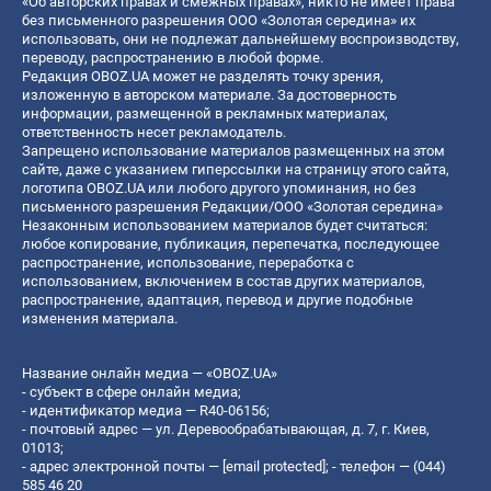
«Об авторских правах и смежных правах», никто не имеет права
без письменного разрешения ООО «Золотая середина» их
использовать, они не подлежат дальнейшему воспроизводству,
переводу, распространению в любой форме.
Редакция OBOZ.UA может не разделять точку зрения,
изложенную в авторском материале. За достоверность
информации, размещенной в рекламных материалах,
ответственность несет рекламодатель.
Запрещено использование материалов размещенных на этом
сайте, даже с указанием гиперссылки на страницу этого сайта,
логотипа OBOZ.UA или любого другого упоминания, но без
письменного разрешения Редакции/ООО «Золотая середина»
Незаконным использованием материалов будет считаться:
любое копирование, публикация, перепечатка, последующее
распространение, использование, переработка с
использованием, включением в состав других материалов,
распространение, адаптация, перевод и другие подобные
изменения материала.
Название онлайн медиа — «OBOZ.UA»
- субъект в сфере онлайн медиа;
- идентификатор медиа — R40-06156;
- почтовый адрес — ул. Деревообрабатывающая, д. 7, г. Киев,
01013;
- адрес электронной почты —
[email protected]
; - телефон — (044)
585 46 20