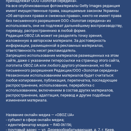
принадлежат ООО «Золотая середина».
На все опубликованные фотоматериалы Getty Images редакция
имеет имущественные права, защищаемые законом Украины
«Об авторских правах и смежных правах», никто не имеет права
без письменного разрешения ООО «Золотая середина» их
использовать, они не подлежат дальнейшему воспроизводству,
переводу, распространению в любой форме.
Редакция OBOZ.UA может не разделять точку зрения,
изложенную в авторском материале. За достоверность
информации, размещенной в рекламных материалах,
ответственность несет рекламодатель.
Запрещено использование материалов размещенных на этом
сайте, даже с указанием гиперссылки на страницу этого сайта,
логотипа OBOZ.UA или любого другого упоминания, но без
письменного разрешения Редакции/ООО «Золотая середина»
Незаконным использованием материалов будет считаться:
любое копирование, публикация, перепечатка, последующее
распространение, использование, переработка с
использованием, включением в состав других материалов,
распространение, адаптация, перевод и другие подобные
изменения материала.
Название онлайн медиа — «OBOZ.UA»
- субъект в сфере онлайн медиа;
- идентификатор медиа — R40-06156;
- почтовый адрес — ул. Деревообрабатывающая, д. 7, г. Киев,