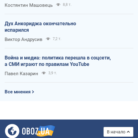
Костянтин Машовець
8,8 т.
Дух Анкориджа окончательно
испарился
Виктор Андрусив
7,2 т.
Война и медиа: политика перешла в соцсети,
а СМИ играют по правилам YouTube
Павел Казарин
3,9 т.
Все мнения
В начало