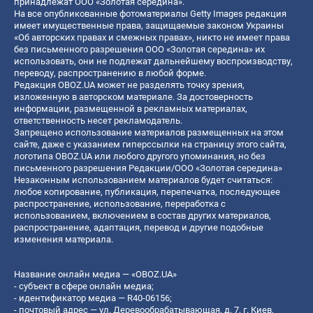
принадлежат ООО «Золотая середина».
На все опубликованные фотоматериалы Getty Images редакция
имеет имущественные права, защищаемые законом Украины
«Об авторских правах и смежных правах», никто не имеет права
без письменного разрешения ООО «Золотая середина» их
использовать, они не подлежат дальнейшему воспроизводству,
переводу, распространению в любой форме.
Редакция OBOZ.UA может не разделять точку зрения,
изложенную в авторском материале. За достоверность
информации, размещенной в рекламных материалах,
ответственность несет рекламодатель.
Запрещено использование материалов размещенных на этом
сайте, даже с указанием гиперссылки на страницу этого сайта,
логотипа OBOZ.UA или любого другого упоминания, но без
письменного разрешения Редакции/ООО «Золотая середина»
Незаконным использованием материалов будет считаться:
любое копирование, публикация, перепечатка, последующее
распространение, использование, переработка с
использованием, включением в состав других материалов,
распространение, адаптация, перевод и другие подобные
изменения материала.
Название онлайн медиа — «OBOZ.UA»
- субъект в сфере онлайн медиа;
- идентификатор медиа — R40-06156;
- почтовый адрес — ул. Деревообрабатывающая, д. 7, г. Киев,