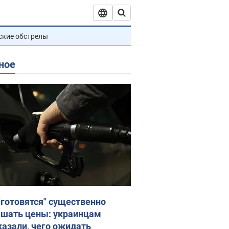
ские обстрелы
ное
"готовятся" существенно
шать цены: украинцам
казали, чего ожидать