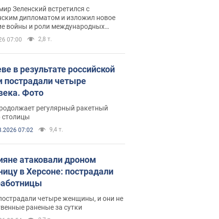
рвью с Безсмертным
ир Зеленский встретился с
нским дипломатом и изложил новое
ие войны и роли международных
ров в борьбе с Россией
2,8 т.
26 07:00
еве в результате российской
и пострадали четыре
века. Фото
продолжает регулярный ракетный
р столицы
9,4 т.
8.2026 07:02
ияне атаковали дроном
ницу в Херсоне: пострадали
аботницы
пострадали четыре женщины, и они не
венные раненые за сутки