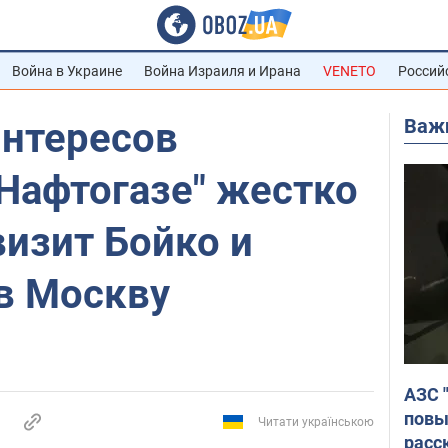
Война в Украине
Война Израиля и Ирана
VENETO
Россий
Важ
интересов
"Нафтогазе" жестко
визит Бойко и
в Москву
АЗС 
повы
Читати українською
расс