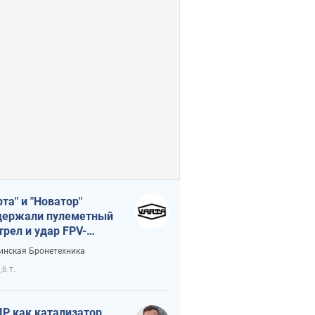
рта" и "Новатор"
ержали пулеметный
трел и удар FPV-
на, сохранив жизнь
инская Бронетехника
церу ВСУ
,6 т.
Р как катализатор