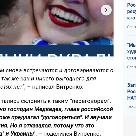
Рос
рес
кто
дик
Серг
"Мы
худ
сто
отч
Серг
м снова встречаются и договариваются с
рак
 так же как и ничего выгодного для
Зап
стях нет"
, – написал Витренко.
Рос
НАТ
ытались склонить к таким "переговорам".
Леон
чно господин Медведев, глава российской
оже предлагал "договориться". И звучали
я. Но я отказался, потому что это
а" и Украины
", – поделился Витренко.