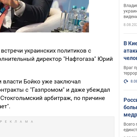
Инте
Владим
украи
виден
партне
8.08.20
В Ки
встречи украинских политиков с
атак
чело
олнительный директор "Нафтогаза" Юрий
Враг 
терро
и власти Бойко уже заключал
8.0
нтракты с "Газпромом" и даже убеждал
в Стокгольмский арбитраж, по причине
Росс
ет".
боль
медр
Всего 
единст