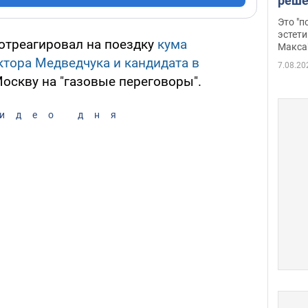
реше
росс
Это "
дрон
эстети
 отреагировал на поездку
кума
Макса
ктора Медведчука и кандидата в
7.08.20
оскву на "газовые переговоры".
идео дня