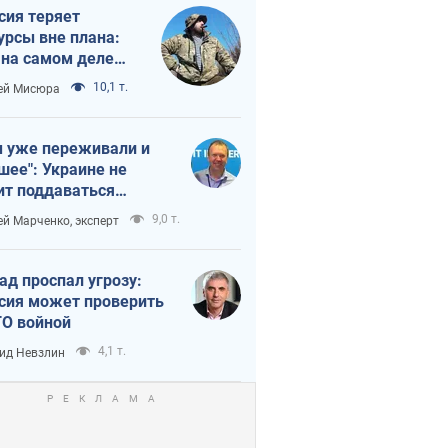
сия теряет
урсы вне плана:
 на самом деле
тует темп войны
10,1 т.
ей Мисюра
 уже переживали и
шее": Украине не
ит поддаваться
аянию из-за
9,0 т.
ей Марченко, эксперт
етного террора
ад проспал угрозу:
сия может проверить
О войной
4,1 т.
ид Невзлин