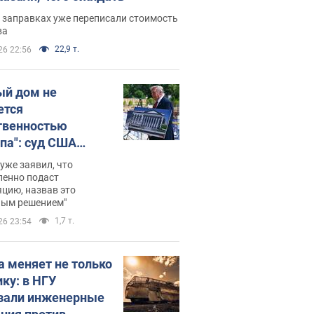
 заправках уже переписали стоимость
ва
22,9 т.
26 22:56
ый дом не
ется
твенностью
па": суд США
становил
уже заявил, что
ительство
ленно подаст
цию, назвав это
ного зала
ным решением"
мостью 400 млн
1,7 т.
26 23:54
аров
а меняет не только
ику: в НГУ
зали инженерные