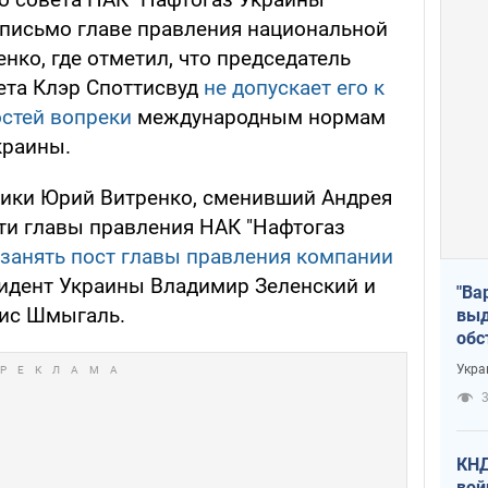
 письмо главе правления национальной
ко, где отметил, что председатель
ета Клэр Споттисвуд
не допускает его к
стей вопреки
международным нормам
краины.
тики Юрий Витренко, сменивший Андрея
ти главы правления НАК "Нафтогаз
занять пост главы правления компании
идент Украины Владимир Зеленский и
"Ва
ис Шмыгаль.
выд
обс
дро
Укра
офи
3
КНД
вой