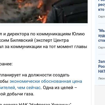
рес
кто
дик
Серг
"Мы
ил и директора по коммуникациям Юлию
худ
ксим Билявский (эксперт Центра
сто
отч
ал за коммуникации на тот момент главы
Серг
рак
Зап
ранее:
Рос
НАТ
 планирует на должности создать
Леон
тобы
экономически обоснованная цена
ителей, чем сейчас
. Одна из целей –
ой добычи газа.
о совета НАК "Нафтогаз Украины"