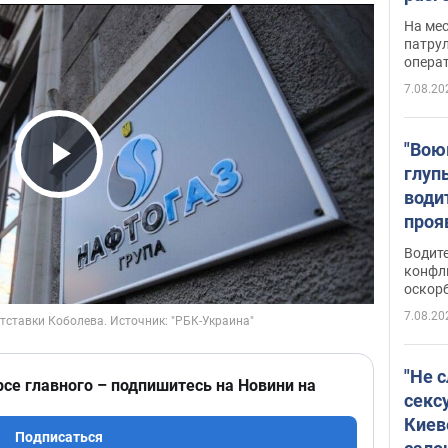
марш
На ме
адми
патрул
опера
Виде
7.08.20
"Вою
глуп
Play Video
води
проя
укра
Водите
попла
конфл
оскорб
Виде
7.08.20
"Не 
рсе главного – подпишитесь на Новини на
секс
Киев
Подписаться