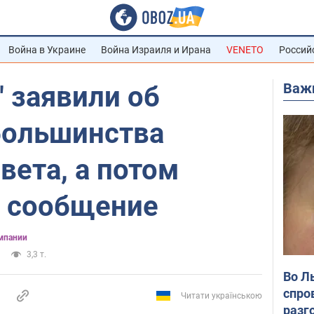
Война в Украине
Война Израиля и Ирана
VENETO
Россий
Важ
" заявили об
большинства
вета, а потом
е сообщение
мпании
3,3 т.
Во Л
спро
Читати українською
разг