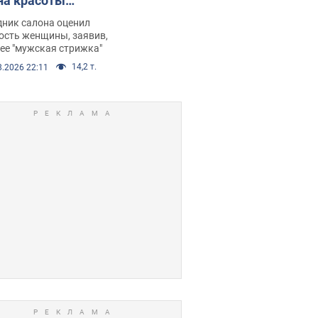
на красоты
рбил женщину
дник салона оценил
е химиотерапии,
ость женщины, заявив,
нее "мужская стрижка"
орелся скандал.
14,2 т.
8.2026 22:11