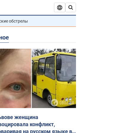
ские обстрелы
ное
ьвове женщина
воцировала конфликт,
оваривая на русском языке в