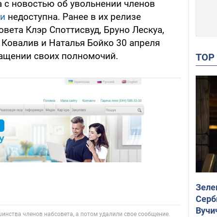
 с новостью об увольнении членов
ии
недоступна. Ранее в их релизе
овета Клэр Споттисвуд, Бруно Лескуа,
 Ковалив и Наталья Бойко 30 апреля
ащении своих полномочий.
TO
Зеле
Серб
Вучи