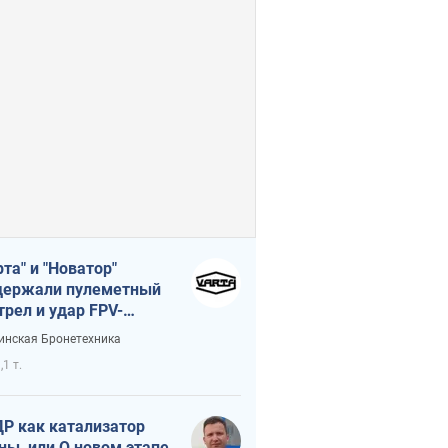
рта" и "Новатор"
ержали пулеметный
трел и удар FPV-
на, сохранив жизнь
инская Бронетехника
церу ВСУ
,1 т.
Р как катализатор
ны, или О новом этапе