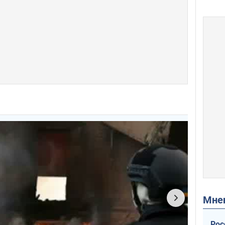
Мн
Рос