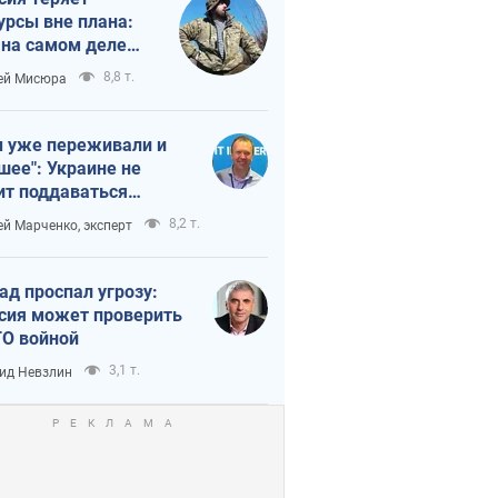
урсы вне плана:
 на самом деле
тует темп войны
8,8 т.
ей Мисюра
 уже переживали и
шее": Украине не
ит поддаваться
аянию из-за
8,2 т.
ей Марченко, эксперт
етного террора
ад проспал угрозу:
сия может проверить
О войной
3,1 т.
ид Невзлин