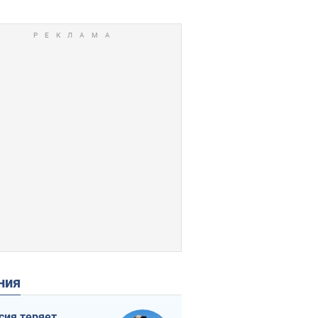
ения
сия теряет