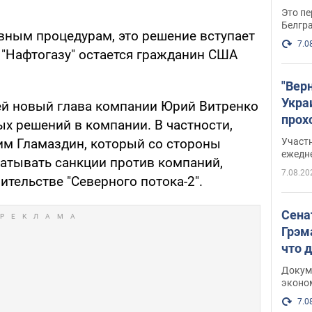
Это пе
Белгр
ивным процедурам, это решение вступает
7.0
а "Нафтогазу" остается гражданин США
"Вер
Укра
ей новый глава компании Юрий Витренко
прох
х решений в компании. В частности,
плак
Участ
им Гламаздин, который со стороны
ежедн
батывать санкции против компаний,
7.08.20
ительстве "Северного потока-2".
Сена
Грэм
что 
Докум
эконо
7.0