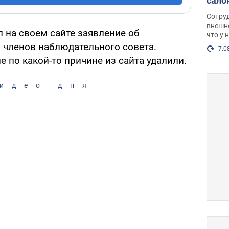
сало
оско
Сотру
посл
внешн
 на своем сайте заявление об
что у 
разг
и членов наблюдательного совета.
Фото
7.0
 по какой-то причине из сайта удалили.
идео дня