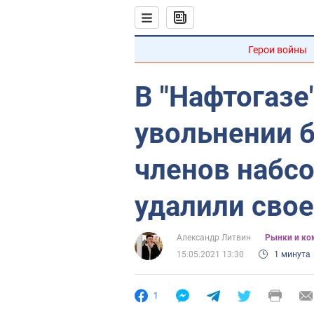
Герои войны
В "Нафтогазе
увольнении 
членов набсо
удалили сво
Александр Литвин
Рынки и ко
15.05.2021 13:30
1 минута
1