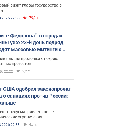
рвый визит главы государства в
ад
79,9 т.
8.2026 22:55
ните Федорова": в городах
ины уже 23-й день подряд
одят массовые митинги с
атами. Фото и видео
ники акций продолжают серию
евных протестов
2,2 т.
26 22:22
т США одобрил законопроект
а о санкциях против России:
дальше
ент предусматривает новые
мические ограничения
4,7 т.
8.2026 22:38