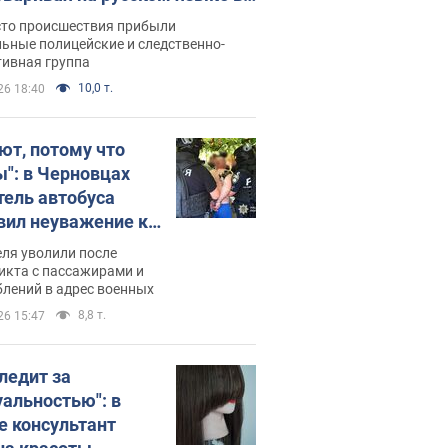
рутке: полиция составила
сто происшествия прибыли
нистративный протокол.
ьные полицейские и следственно-
тивная группа
о
10,0 т.
26 18:40
ют, потому что
ы": в Черновцах
тель автобуса
вил неуважение к
инским военным и
ля уволили после
тился за это.
икта с пассажирами и
лений в адрес военных
о
8,8 т.
26 15:47
следит за
уальностью": в
е консультант