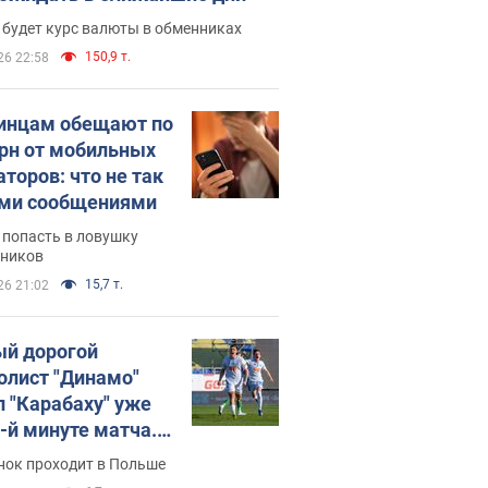
 будет курс валюты в обменниках
150,9 т.
26 22:58
инцам обещают по
грн от мобильных
аторов: что не так
ими сообщениями
 попасть в ловушку
ников
15,7 т.
26 21:02
й дорогой
олист "Динамо"
л "Карабаху" уже
0-й минуте матча.
о
нок проходит в Польше