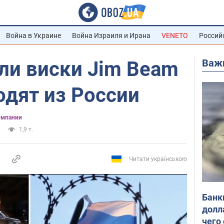
Война в Украине
Война Израиля и Ирана
VENETO
Россий
Важ
ли виски Jim Beam
ходят из России
омпании
1,9 т.
Читати українською
Банк
долл
чего