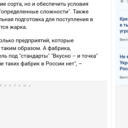
2
е сорта, но и обеспечить условия
 "определенные сложности". Также
льная подготовка для поступления в
Кре
в т
тся жарка.
угр
лог
колько предприятий, которые
Викт
таким образом. А фабрика,
 под "стандарты" "Вкусно – и точка"
Не 
Укр
е таких фабрик в России нет", –
Рос
Викт