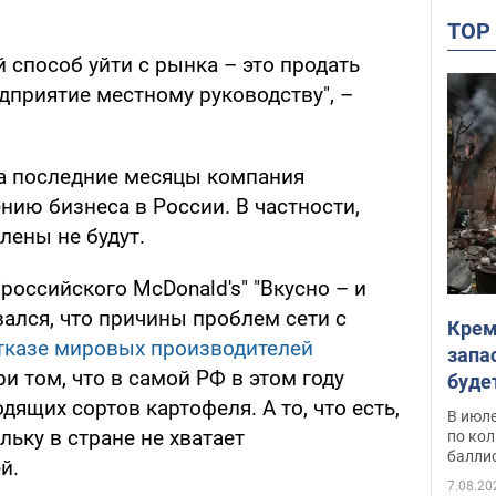
TO
 способ уйти с рынка – это продать
дприятие местному руководству", –
за последние месяцы компания
нию бизнеса в России. В частности,
лены не будут.
российского McDonald's" "Вкусно – и
ался, что причины проблем сети с
Крем
тказе мировых производителей
запа
и том, что в самой РФ в этом году
буде
дящих сортов картофеля. А то, что есть,
В июле
льку в стране не хватает
по ко
балли
й.
7.08.20