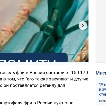
ртофель фри в России составляет 150-170
Мн
а в том, что "его также закупают и другие
"Мы
с он поставляется ретейлу для
и х
сто
отч
Серг
 картофеля фри в России нужно не
рак