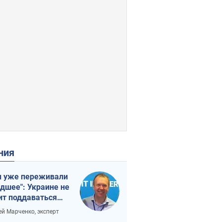
ения
 уже переживали
удшее": Украине не
ит поддаваться
аянию из-за
ей Марченко, эксперт
етного террора