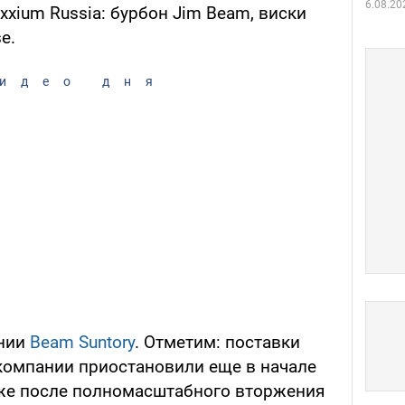
6.08.20
xxium Russia: бурбон Jim Beam, виски
e.
идео дня
ении
Beam Suntory
. Отметим: поставки
компании приостановили еще в начале
 же после полномасштабного вторжения