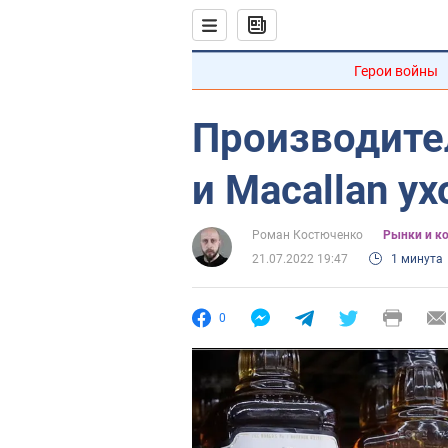
Герои войны
Производите
и Macallan у
Роман Костюченко
Рынки и к
21.07.2022 19:47
1 минута
0