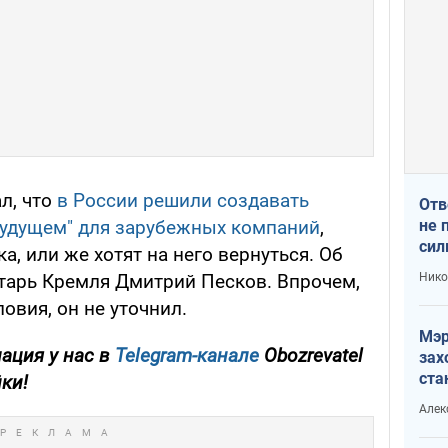
л, что
в России решили создавать
Отв
не 
будущем" для зарубежных компаний
,
сил
а, или же хотят на него вернуться. Об
гос
Нико
етарь Кремля Дмитрий Песков. Впрочем,
овия, он не уточнил.
Мэр
ация у нас в
Telegram-канале
Obozrevatel
зах
ста
йки!
и н
Алек
рей