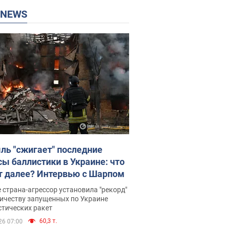
P NEWS
ль "сжигает" последние
сы баллистики в Украине: что
т далее? Интервью с Шарпом
 страна-агрессор установила "рекорд"
личеству запущенных по Украине
стических ракет
60,3 т.
26 07:00