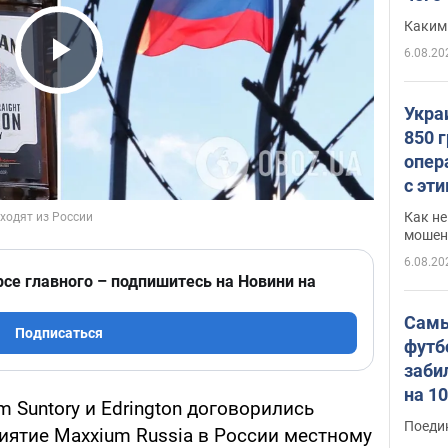
Каким
6.08.20
Play Video
Укра
850 
опер
с эт
Как не
мошен
6.08.20
рсе главного – подпишитесь на Новини на
Самы
Подписаться
футб
заби
на 1
Suntory и Edrington договорились
Виде
Поеди
иятие Maxxium Russia в России местному