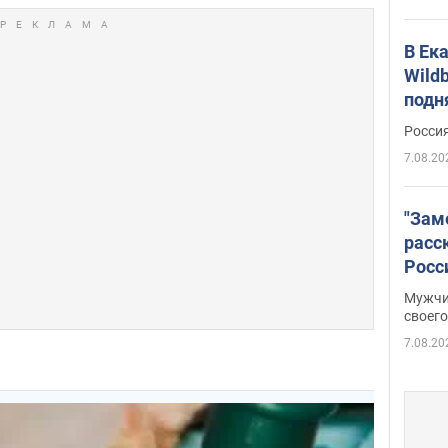
В Ек
Wildb
подн
Росси
7.08.20
"Зам
расс
Росс
Фото
Мужчи
своего
7.08.20