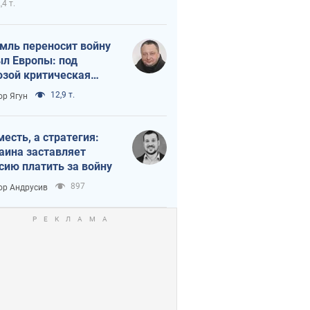
,4 т.
мль переносит войну
ыл Европы: под
озой критическая
истика
12,9 т.
ор Ягун
месть, а стратегия:
аина заставляет
сию платить за войну
897
ор Андрусив