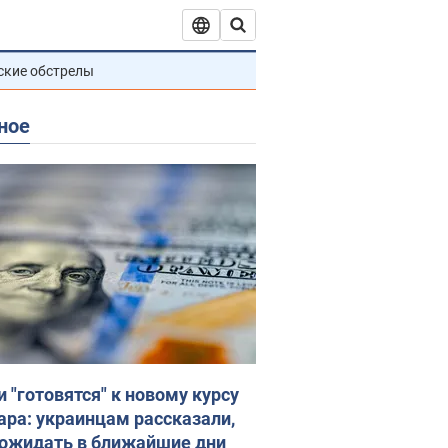
ские обстрелы
ное
и "готовятся" к новому курсу
ара: украинцам рассказали,
 ожидать в ближайшие дни