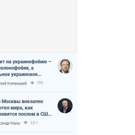
ет на украинофобию –
полонофобия, а
ьное украинское
ударство
705
лай Княжицкий
 Москвы внезапно
отел мира, как
новятся послом в США
овые украинские топ-
3,4 т.
сандр Кирш
тинги