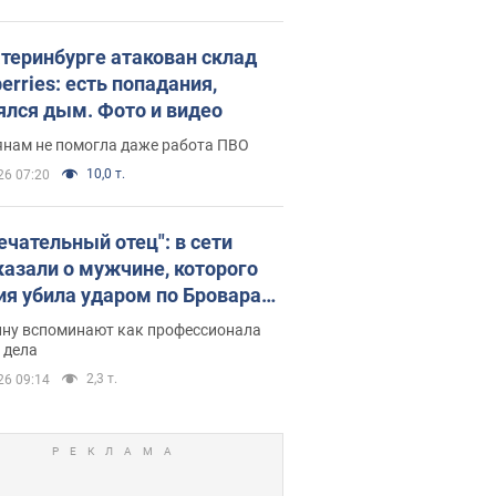
атеринбурге атакован склад
erries: есть попадания,
ялся дым. Фото и видео
янам не помогла даже работа ПВО
10,0 т.
26 07:20
ечательный отец": в сети
казали о мужчине, которого
ия убила ударом по Броварам.
ну вспоминают как профессионала
 дела
2,3 т.
26 09:14