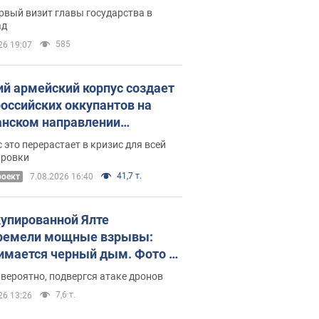
рвый визит главы государства в
ад
585
26 19:07
ий армейский корпус создает
российских оккупантов на
нском направлении
ический дискомфорт: как это
 это перерастает в кризис для всей
ось
ировки
41,7 т.
роект
7.08.2026 16:40
купированной Ялте
ремели мощные взрывы:
имается черный дым. Фото и
о
 вероятно, подвергся атаке дронов
7,6 т.
26 13:26