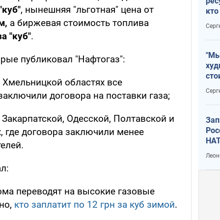
рес
"куб"
, нынешняя "льготная" цена от
кто
дик
м,
а биржевая стоимость топлива
Серг
за "куб"
.
"Мы
рые публиковал "Нафтогаз":
худ
сто
 Хмельницкой областях все
отч
Серг
заключили договора на поставки газа;
рак
в Закарпатской, Одесской, Полтавской и
Зап
Рос
, где договора заключили менее
НАТ
елей.
Леон
л:
ома переводят на высокие газовые
но,
кто заплатит по 12 грн за куб зимой
.