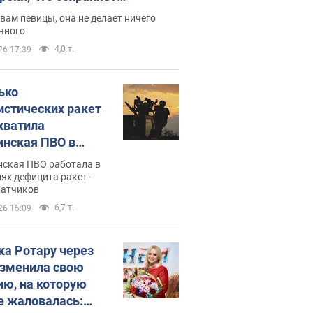
дость, ведь у нее нет детей
вам певицы, она не делает ничего
чного
4,0 т.
26 17:39
ько
истических ракет
хватила
инская ПВО в
: в Минобороны
нская ПВО работала в
али цифру
ях дефицита ракет-
ватчиков
6,7 т.
26 15:09
ка Ротару через
изменила свою
ию, на которую
е жаловалась: