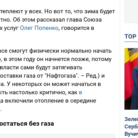
еплеют у всех. Но вот то, что зима будет
тно. Об этом рассказал глава Союза
х услуг
Олег Попенко
, говорится в
TO
 все смогут физически нормально начать
 в этом году он начнется позже, потому
 власти сами будут затягивать
ставки газа от "Нафтогаза". – Ред.) и
а. У некоторых он может начаться в
ыть настолько критично, как
в
гда включили отопление в середине
.
Зеле
остаться без газа
Серб
Вучи