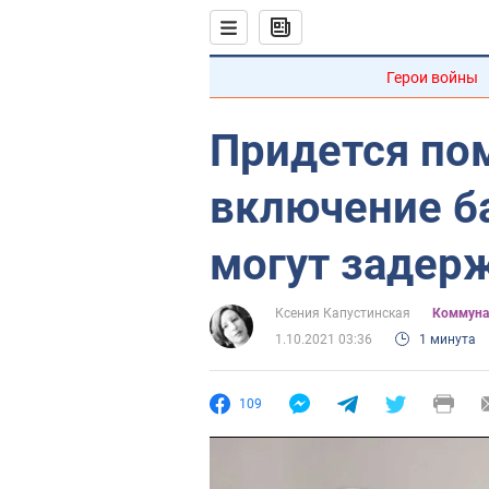
Герои войны
Придется по
включение б
могут задер
Ксения Капустинская
Коммуна
1.10.2021 03:36
1 минута
109