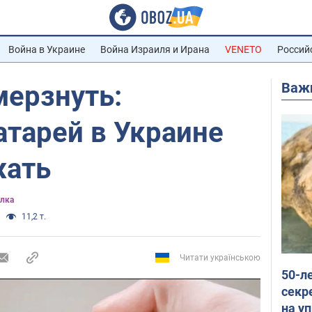
Война в Украине
Война Израиля и Ирана
VENETO
Россий
Важ
мерзнуть:
атарей в Украине
жать
лка
11,2 т.
Читати українською
50-л
секр
на уп