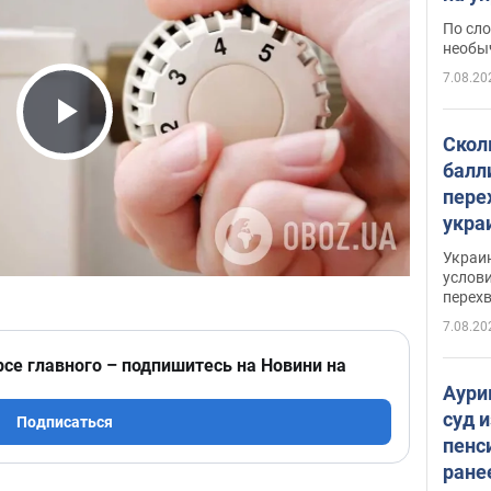
моло
По сло
необы
7.08.20
Play Video
Скол
балл
пере
укра
июле
Украи
назв
услови
перех
7.08.20
рсе главного – подпишитесь на Новини на
Аури
суд 
Подписаться
пенс
ране