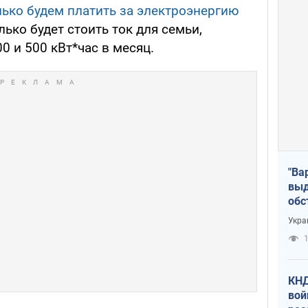
лько будем платить за электроэнергию
лько будет стоить ток для семьи,
00 и 500 кВт*час в месяц.
"Ва
выд
обс
дро
Укра
офи
1
КНД
вой