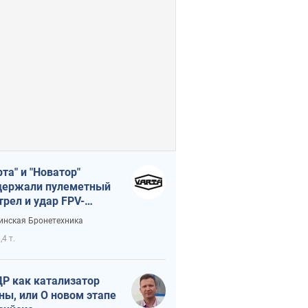
рта" и "Новатор"
ержали пулеметный
трел и удар FPV-
на, сохранив жизнь
инская Бронетехника
церу ВСУ
,4 т.
Р как катализатор
ны, или О новом этапе