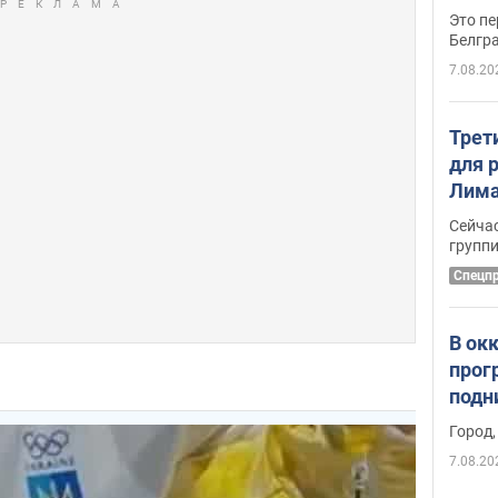
Это пе
Белгр
7.08.20
Трет
для 
Лима
крит
Сейчас
удал
групп
Спецп
В ок
прог
подн
виде
Город,
7.08.20