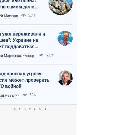
урсы вне плана:
 на самом деле
тует темп войны
5,7 т.
ей Мисюра
 уже переживали и
шее": Украине не
ит поддаваться
аянию из-за
6,5 т.
ей Марченко, эксперт
етного террора
ад проспал угрозу:
сия может проверить
О войной
636
ид Невзлин