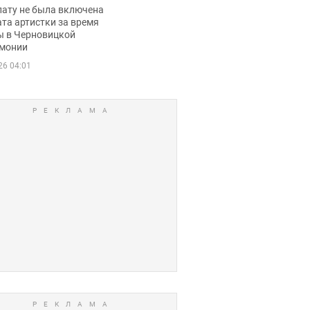
ько получала
лату не была включена
ца
та артистки за время
ы в Черновицкой
монии
26 04:01