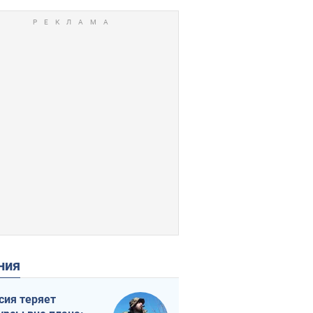
ения
сия теряет