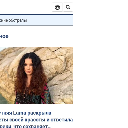
ские обстрелы
ное
етняя Lama раскрыла
еты своей красоты и ответила
реки, что сохраняет