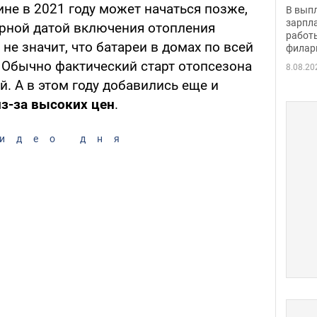
скол
не в 2021 году может начаться позже,
В вып
певи
зарпла
арной датой включения отопления
работ
 не значит, что батареи в домах по всей
филар
. Обычно фактический старт отопсезона
8.08.20
й. А в этом году добавились еще и
из-за высоких цен
.
идео дня