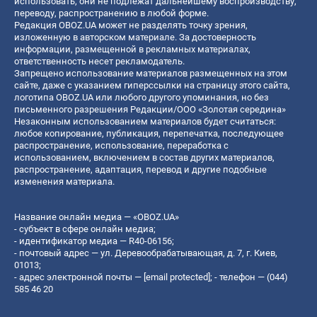
использовать, они не подлежат дальнейшему воспроизводству,
переводу, распространению в любой форме.
Редакция OBOZ.UA может не разделять точку зрения,
изложенную в авторском материале. За достоверность
информации, размещенной в рекламных материалах,
ответственность несет рекламодатель.
Запрещено использование материалов размещенных на этом
сайте, даже с указанием гиперссылки на страницу этого сайта,
логотипа OBOZ.UA или любого другого упоминания, но без
письменного разрешения Редакции/ООО «Золотая середина»
Незаконным использованием материалов будет считаться:
любое копирование, публикация, перепечатка, последующее
распространение, использование, переработка с
использованием, включением в состав других материалов,
распространение, адаптация, перевод и другие подобные
изменения материала.
Название онлайн медиа — «OBOZ.UA»
- субъект в сфере онлайн медиа;
- идентификатор медиа — R40-06156;
- почтовый адрес — ул. Деревообрабатывающая, д. 7, г. Киев,
01013;
- адрес электронной почты —
[email protected]
; - телефон — (044)
585 46 20