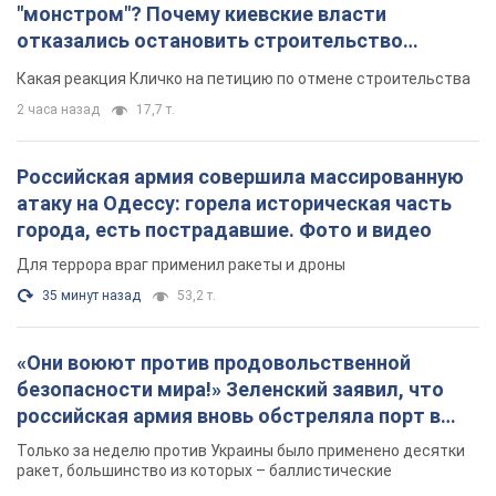
"монстром"? Почему киевские власти
отказались остановить строительство
небоскреба "московского верующего"
Какая реакция Кличко на петицию по отмене строительства
2 часа назад
17,7 т.
Российская армия совершила массированную
атаку на Одессу: горела историческая часть
города, есть пострадавшие. Фото и видео
Для террора враг применил ракеты и дроны
35 минут назад
53,2 т.
«Они воюют против продовольственной
безопасности мира!» Зеленский заявил, что
российская армия вновь обстреляла порт в
Одессе
Только за неделю против Украины было применено десятки
ракет, большинство из которых – баллистические