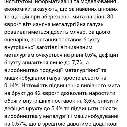
інститутом інформатизації та моделювання
економіки, вказують, що за наявних цінових
тенденцій при збереженні мита на рівні 30
євро/т вітчизняна металургійна галузь
розвиватиметься досить мляво. За цього
сценарію, зростання поставок брухту
внутрішньої заготівлі вітчизняним
металургам очікується на рівні 0,6%, дефіцит
брухту знизиться лише до 7,7%, а
виробництво продукції металургійної та
машинобудівної галузі зросте всього на
0,14%. Натомість підвищення вивізного мита
на брухт до 42 євро/т дозволить наростити
обсяги внутрішніх поставок на 3,6%, знизити
дефіцит брухту до 5,4% та підвищити обсяги
виробництва у металургії і машинобудуванні
на 0,57%, що в зрештою даватиме додаткові