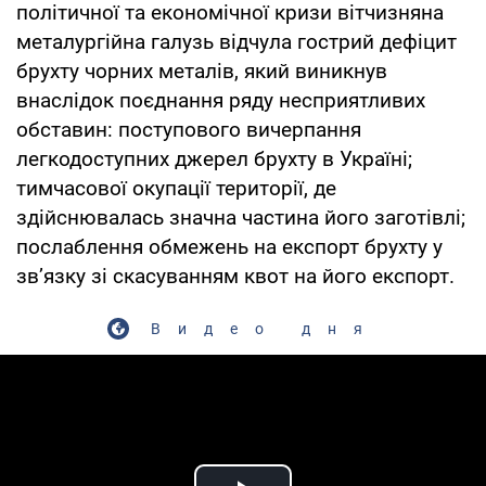
політичної та економічної кризи вітчизняна
металургійна галузь відчула гострий дефіцит
брухту чорних металів, який виникнув
внаслідок поєднання ряду несприятливих
обставин: поступового вичерпання
легкодоступних джерел брухту в Україні;
тимчасової окупації території, де
здійснювалась значна частина його заготівлі;
послаблення обмежень на експорт брухту у
зв’язку зі скасуванням квот на його експорт.
Видео дня