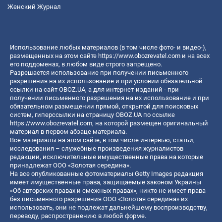
Женский Журнал
Использование любых материалов (в том числе фото- и видео-),
размещенных на этом сайте
https://www.obozrevatel.com
и на всех
его поддоменах, в любом виде строго запрещено.
Разрешается использование при получении письменного
разрешения на их использование и при условии обязательной
ссылки на сайт OBOZ.UA, а для интернет-изданий - при
получении письменного разрешения на их использование и при
обязательном размещении прямой, открытой для поисковых
систем, гиперссылки на страницу OBOZ.UA по ссылке
https://www.obozrevatel.com
, на которой размещен оригинальный
материал в первом абзаце материала.
Все материалы на этом сайте, в том числе интервью, статьи,
исследования – служебные произведения журналистов
редакции, исключительные имущественные права на которые
принадлежат ООО «Золотая середина».
На все опубликованные фотоматериалы Getty Images редакция
имеет имущественные права, защищаемые законом Украины
«Об авторских правах и смежных правах», никто не имеет права
без письменного разрешения ООО «Золотая середина» их
использовать, они не подлежат дальнейшему воспроизводству,
переводу, распространению в любой форме.