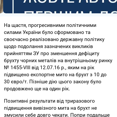
На щастя, прогресивними політичними
силами України було сформовано та
своєчасно реалізовано державну політику
щодо подолання зазначених викликів
прийняттям ЗУ про зменшення дефіциту
брухту чорних металів на внутрішньому ринку
№ 1455-VIII від 12.07.16 р., яким на рік
підвищено експортне мито на брухт з 10 до
30 євро/т. Пізніше дію цього закону було
продовжено ще на один рік.
Позитивні результати від триразового
підвищення вивізного мита на брухт не
змусили себе довго чекати. Попри подальше