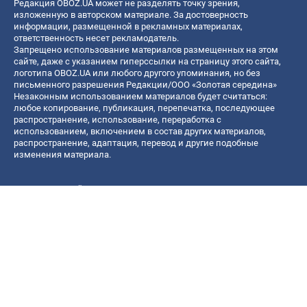
Редакция OBOZ.UA может не разделять точку зрения,
изложенную в авторском материале. За достоверность
информации, размещенной в рекламных материалах,
ответственность несет рекламодатель.
Запрещено использование материалов размещенных на этом
сайте, даже с указанием гиперссылки на страницу этого сайта,
логотипа OBOZ.UA или любого другого упоминания, но без
письменного разрешения Редакции/ООО «Золотая середина»
Незаконным использованием материалов будет считаться:
любое копирование, публикация, перепечатка, последующее
распространение, использование, переработка с
использованием, включением в состав других материалов,
распространение, адаптация, перевод и другие подобные
изменения материала.
Название онлайн медиа — «OBOZ.UA»
- субъект в сфере онлайн медиа;
- идентификатор медиа — R40-06156;
- почтовый адрес — ул. Деревообрабатывающая, д. 7, г. Киев,
01013;
- адрес электронной почты —
[email protected]
; - телефон — (044)
585 46 20
© 2026 Все права защищены, ООО "Золотая середина".