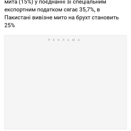
мита (15%) у поєднанні зі спеціальним
експортним податком сягає 35,7%, в
Пакистані вивізне мито на брухт становить
25%