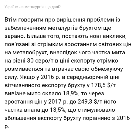
Втім говорити про вирішення проблеми із
забезпеченням металургів брухтом ще
зарано. Більше того, постають нові виклики,
пов’язані зі стрімким зростанням світових цін
на металобрухт, внаслідок чого частка мита
на рівні 30 євро/т в ціні експорту стрімко
розмивається та втрачає свою обмежуючу
силу. Якщо у 2016 р. в середньорічній ціні
вітчизняного експорту брухту у 178,5 $/т
вивізне мито склало 18,9%, то через
зростання цін у 2017 р. до 249,3 $/т його
частка впала до 13,5%, що стимулювало
збільшення експорту брухту порівняно з 2016
р.