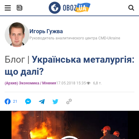
Игорь Гужва
Руководитель аналитического центра CMD-Ukraine
Блог |
Українська металургія:
що далі?
(Архив) Экономика / Мнения
17.05.2018 15:35
6,8 т.
21