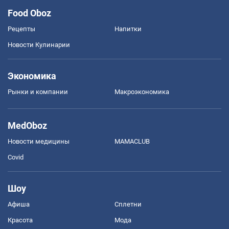
Food Oboz
Рецепты
Напитки
Новости Кулинарии
Экономика
Рынки и компании
Mакроэкономика
MedOboz
Новости медицины
MAMACLUB
Covid
Шоу
Афиша
Сплетни
Красота
Мода