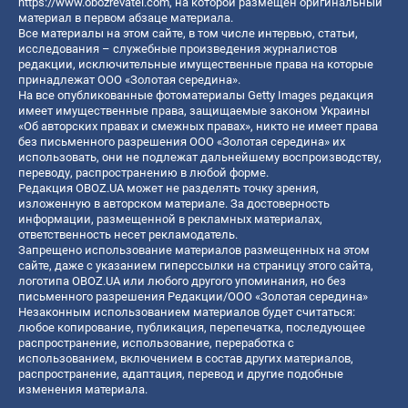
https://www.obozrevatel.com
, на которой размещен оригинальный
материал в первом абзаце материала.
Все материалы на этом сайте, в том числе интервью, статьи,
исследования – служебные произведения журналистов
редакции, исключительные имущественные права на которые
принадлежат ООО «Золотая середина».
На все опубликованные фотоматериалы Getty Images редакция
имеет имущественные права, защищаемые законом Украины
«Об авторских правах и смежных правах», никто не имеет права
без письменного разрешения ООО «Золотая середина» их
использовать, они не подлежат дальнейшему воспроизводству,
переводу, распространению в любой форме.
Редакция OBOZ.UA может не разделять точку зрения,
изложенную в авторском материале. За достоверность
информации, размещенной в рекламных материалах,
ответственность несет рекламодатель.
Запрещено использование материалов размещенных на этом
сайте, даже с указанием гиперссылки на страницу этого сайта,
логотипа OBOZ.UA или любого другого упоминания, но без
письменного разрешения Редакции/ООО «Золотая середина»
Незаконным использованием материалов будет считаться:
любое копирование, публикация, перепечатка, последующее
распространение, использование, переработка с
использованием, включением в состав других материалов,
распространение, адаптация, перевод и другие подобные
изменения материала.