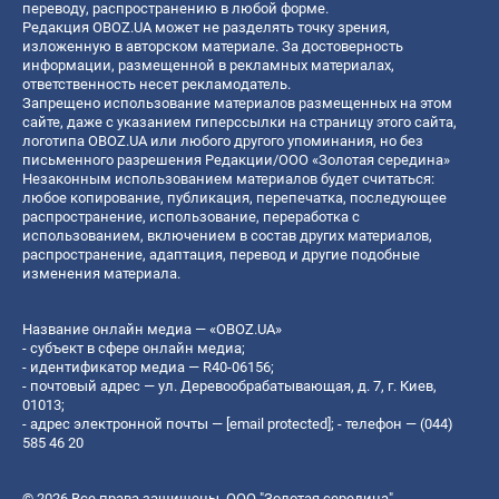
переводу, распространению в любой форме.
Редакция OBOZ.UA может не разделять точку зрения,
изложенную в авторском материале. За достоверность
информации, размещенной в рекламных материалах,
ответственность несет рекламодатель.
Запрещено использование материалов размещенных на этом
сайте, даже с указанием гиперссылки на страницу этого сайта,
логотипа OBOZ.UA или любого другого упоминания, но без
письменного разрешения Редакции/ООО «Золотая середина»
Незаконным использованием материалов будет считаться:
любое копирование, публикация, перепечатка, последующее
распространение, использование, переработка с
использованием, включением в состав других материалов,
распространение, адаптация, перевод и другие подобные
изменения материала.
Название онлайн медиа — «OBOZ.UA»
- субъект в сфере онлайн медиа;
- идентификатор медиа — R40-06156;
- почтовый адрес — ул. Деревообрабатывающая, д. 7, г. Киев,
01013;
- адрес электронной почты —
[email protected]
; - телефон — (044)
585 46 20
© 2026 Все права защищены, ООО "Золотая середина".