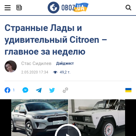
Странные Лады и
удивительный Citroen –
главное за неделю
Стас Сидилев
Дайджест
2.05.2020 17:34
49,2 т.
1