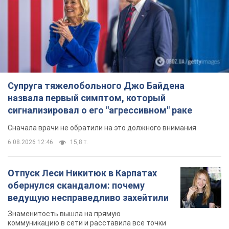
6.08.2026 12:46
15,8 т.
Отпуск Леси Никитюк в Карпатах
обернулся скандалом: почему
ведущую несправедливо захейтили
Знаменитость вышла на прямую
коммуникацию в сети и расставила все точки
над "i"
10 часов назад
12,6 т.
"Динамо" с победы стартовало в
квалификации Лиги конференций.
Видео
Матч прошел в Люблине
6 часов назад
1,9 т.