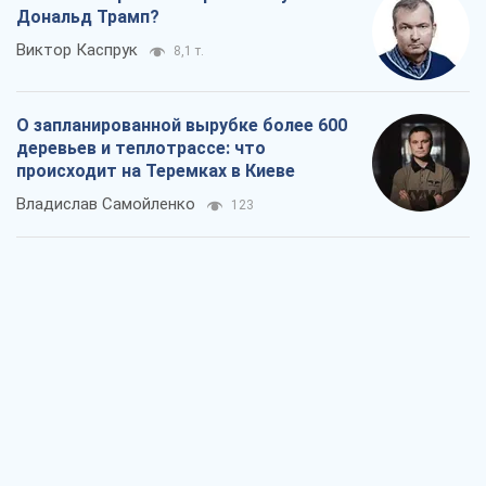
Как атаки Сил обороны Украины
сократили экспорт российских
нефтепродуктов
Андрей Клименко
2,2 т.
Два супертурнира Магучих: спортивній
календарь осени-2026
Александр Липенко
6,2 т.