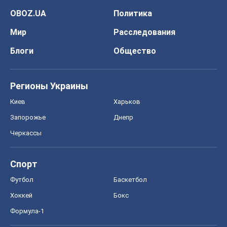
Черкассы
Спорт
Футбол
Баскетбол
Хоккей
Бокс
Формула-1
Моя школа
ГДЗ
Учебники
Онлайн уроки
ДПА
ЗНО
НМТ
СНГ решебники
Авто
Тест Драйв
Электромобили