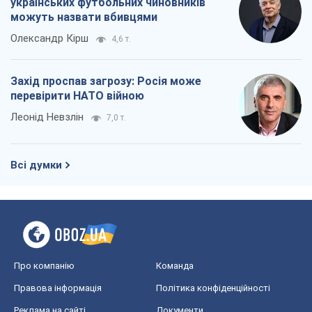
українських футбольних чиновників
можуть назвати вбивцями
Олександр Кірш
4,6 т.
Захід проспав загрозу: Росія може
перевірити НАТО війною
Леонід Невзлін
7,0 т.
Всі думки
Про компанію
Команда
Правова інформація
Політика конфіденційності
Реклама на сайті
Документи