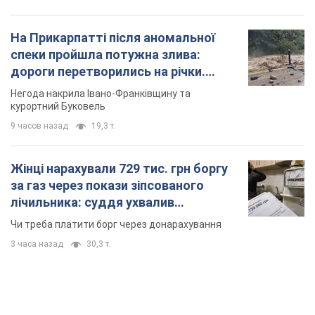
На Прикарпатті після аномальної
спеки пройшла потужна злива:
дороги перетворились на річки.
Відео
Негода накрила Івано-Франківщину та
курортний Буковель
9 часов назад
19,3 т.
Жінці нарахували 729 тис. грн боргу
за газ через покази зіпсованого
лічильника: суддя ухвалив
неочікуване рішення
Чи треба платити борг через донарахування
3 часа назад
30,3 т.