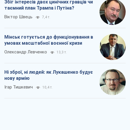
Збіг інтересів двох цинічних гравців чи
таємний план Трампа і Путіна?
Віктор Швець
7,4 т.
Мінськ готується до функціонування в
умовах масштабної воєнної кризи
Олександр Левченко
13,3 т.
Ні зброї, ні людей: як Лукашенко будує
нову армію
Ігар Тишкевич
10,4 т.