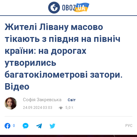
Жителі Лівану масово
тікають з півдня на північ
країни: на дорогах
утворились
багатокілометрові затори.
Відео
Софія Закревська
Світ
24.09.2024 03:03
5,0 т.
0
РУС