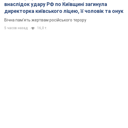
внаслідок удару РФ по Київщині загинула
директорка київського ліцею, її чоловік та онук
Вічна пам'ять жертвам російського терору
5 часов назад
16,0 т.