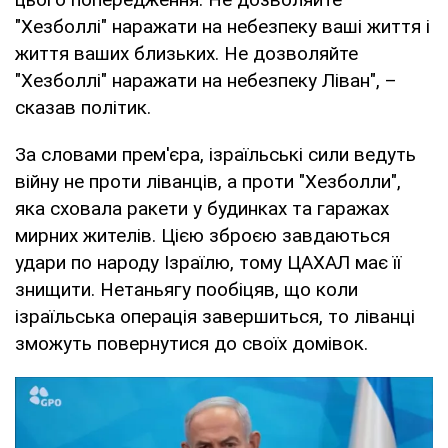
"Хезболлі" наражати на небезпеку ваші життя і
життя ваших близьких. Не дозволяйте
"Хезболлі" наражати на небезпеку Ліван", –
сказав політик.
За словами прем'єра, ізраїльські сили ведуть
війну не проти ліванців, а проти "Хезболли",
яка сховала ракети у будинках та гаражах
мирних жителів. Цією зброєю завдаються
удари по народу Ізраїлю, тому ЦАХАЛ має її
знищити. Нетаньягу пообіцяв, що коли
ізраїльська операція завершиться, то ліванці
зможуть повернутися до своїх домівок.