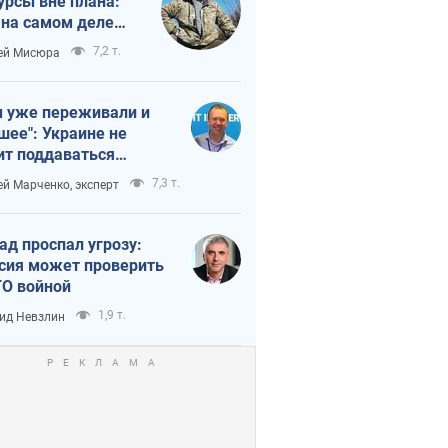
урсы вне плана:
 на самом деле
тует темп войны
7,2 т.
ей Мисюра
 уже переживали и
шее": Украине не
ит поддаваться
аянию из-за
7,3 т.
ей Марченко, эксперт
етного террора
ад проспал угрозу:
сия может проверить
О войной
1,9 т.
ид Невзлин