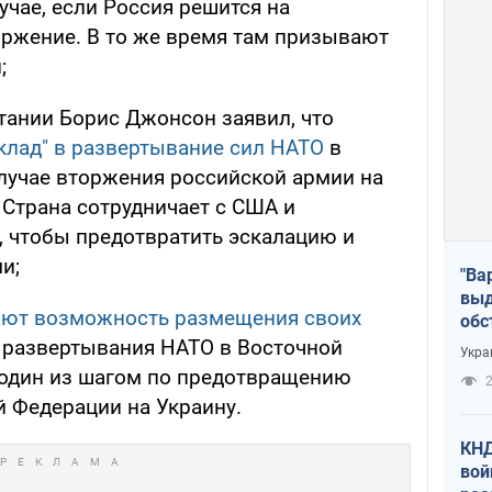
учае, если Россия решится на
ржение. В то же время там призывают
;
тании Борис Джонсон заявил, что
вклад" в развертывание сил НАТО
в
лучае вторжения российской армии на
Страна сотрудничает с США и
, чтобы предотвратить эскалацию и
и;
"Ва
выд
ют возможность размещения своих
обс
дро
 развертывания НАТО в Восточной
Укра
офи
 один из шагом по предотвращению
2
 Федерации на Украину.
КНД
вой