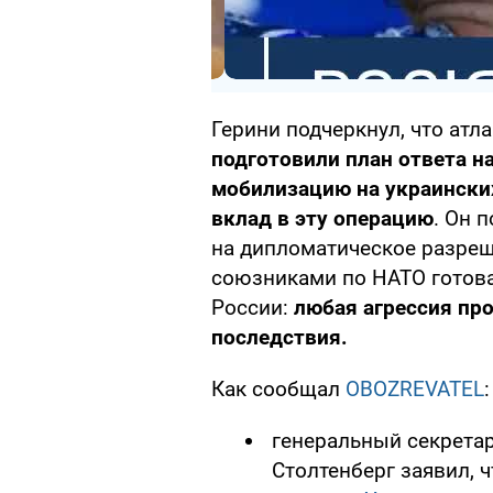
Герини подчеркнул, что ат
подготовили план ответа 
мобилизацию на украинских
вклад в эту операцию
. Он 
на дипломатическое разреш
союзниками по НАТО готов
России:
любая агрессия пр
последствия.
Как сообщал
OBOZREVATEL
:
генеральный секретар
Столтенберг заявил, 