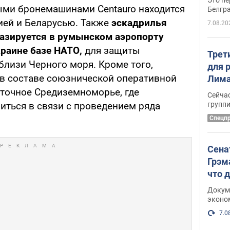
ыми бронемашинами Centauro находится
Белгр
сией и Беларусью. Также
эскадрилья
7.08.20
 базируется в румынском аэропорту
краине базе НАТО,
для защиты
Трет
близи Черного моря. Кроме того,
для 
в составе союзнической оперативной
Лима
крит
точное Средиземноморье, где
Сейчас
удал
групп
иться в связи с проведением ряда
Спецп
Сена
Грэм
что 
Докум
эконо
7.0