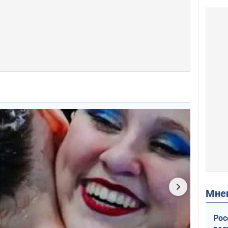
Мн
Рос