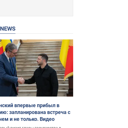
P NEWS
нский впервые прибыл в
ию: запланирована встреча с
чем и не только. Видео
рвый визит главы государства в