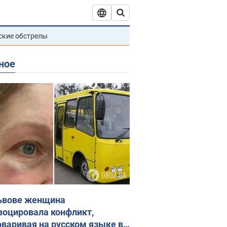
ские обстрелы
ное
ьвове женщина
воцировала конфликт,
оваривая на русском языке в