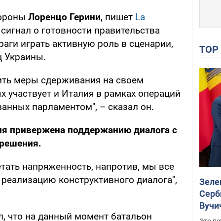
бороны
Лоренцо Герини
, пишет
La
 сигнал о готовности правительства
аги играть активную роль в сценарии,
TO
ц Украины.
ить меры сдерживания на своем
х участвует и Италия в рамках операций
анных парламентом", – сказал он.
ия привержена поддержанию диалога с
 решения.
нетать напряженность, напротив, мы все
 реализацию конструктивного диалога",
Зеле
Серб
Вучи
л, что на данный момент батальон
Это пе