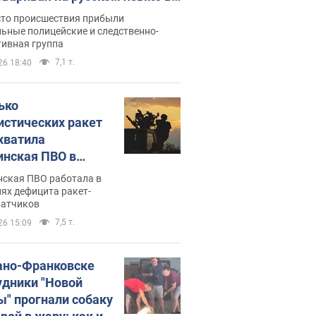
рутке: полиция составила
сто происшествия прибыли
нистративный протокол.
ьные полицейские и следственно-
тивная группа
о
7,1 т.
26 18:40
ько
истических ракет
хватила
инская ПВО в
: в Минобороны
нская ПВО работала в
али цифру
ях дефицита ракет-
ватчиков
7,5 т.
26 15:09
ано-Франковске
удники "Новой
ы" прогнали собаку