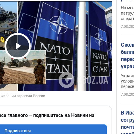
марш
На ме
адми
патрул
опера
Виде
7.08.20
Скол
балл
Play Video
пере
укра
июле
Украи
назв
услови
перех
7.08.20
В Ив
рсе главного – подпишитесь на Новини на
сотр
почт
Подписаться