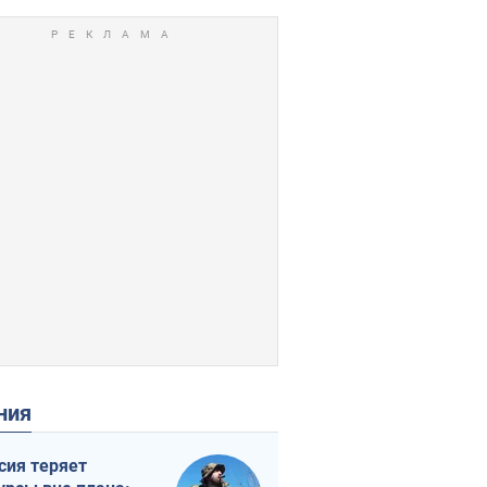
ения
сия теряет