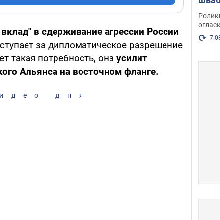
шваб
нака
Ролик
огласк
 вклад" в сдерживание агрессии России
7.0
ступает за дипломатическое разрешение
ет такая потребность, она
усилит
ого Альянса на восточном фланге.
идео дня