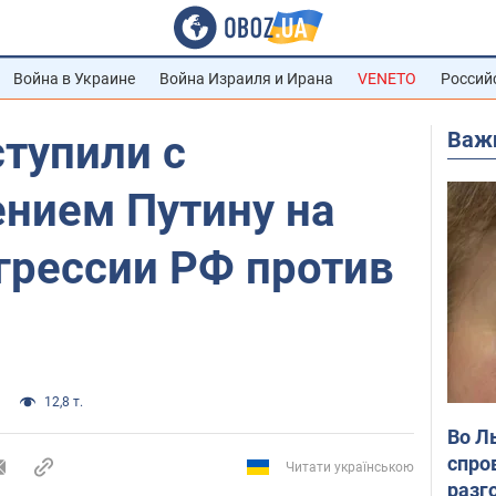
Война в Украине
Война Израиля и Ирана
VENETO
Россий
Важ
тупили с
нием Путину на
грессии РФ против
12,8 т.
Во Л
спро
Читати українською
разг