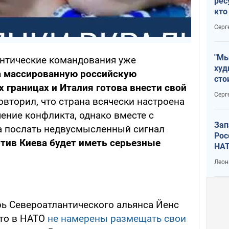
рес
кто
дик
Серг
"Мы
лантические командования уже
худ
на массированную российскую
сто
 границах и Италия готова внести свой
отч
Серг
рак
повторил, что страна всячески настроена
ение конфликта, однако вместе с
Зап
а послать недвусмысленный сигнал
Рос
отив Киева будет иметь серьезные
НАТ
Леон
ь Североатлантического альянса Йенс
что в НАТО
не намерены размещать свои