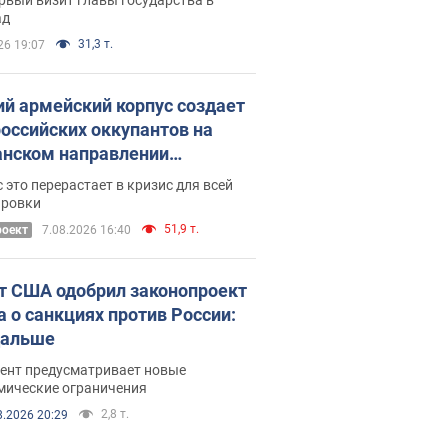
ад
31,3 т.
26 19:07
ий армейский корпус создает
российских оккупантов на
нском направлении
ический дискомфорт: как это
 это перерастает в кризис для всей
ось
ировки
51,9 т.
роект
7.08.2026 16:40
т США одобрил законопроект
а о санкциях против России:
дальше
ент предусматривает новые
мические ограничения
2,8 т.
8.2026 20:29