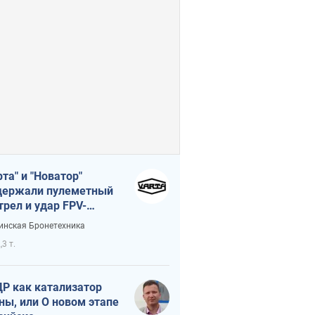
рта" и "Новатор"
ержали пулеметный
трел и удар FPV-
на, сохранив жизнь
инская Бронетехника
церу ВСУ
,3 т.
Р как катализатор
ны, или О новом этапе