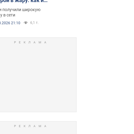
рой в жару: как их
зали. Видео
и получили широкую
у в сети
6,1 т.
8.2026 21:10