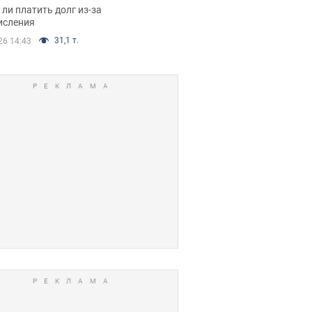
я вынес
ли платить долг из-за
иданное решение
исления
31,1 т.
26 14:43