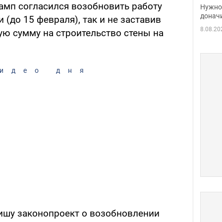
судь
мп согласился возобновить работу
Нужно 
неож
донач
 (до 15 февраля), так и не заставив
8.08.20
ю сумму на строительство стены на
идео дня
ишу законопроект о возобновлении