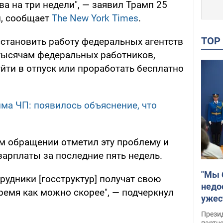
а на три недели", — заявил Трамп 25
и, сообщает
The New York Times
.
TO
сстановить работу федеральных агентств
тысячам федеральных работников,
ти в отпуск или проработать бесплатно
ма ЧП: появилось объяснение, что
м обращении отметил эту проблему и
арплаты за последние пять недель.
"Мы 
трудники [госструктур] получат свою
недо
ремя как можно скорее", — подчеркнул
ужес
Росс
Прези
партн