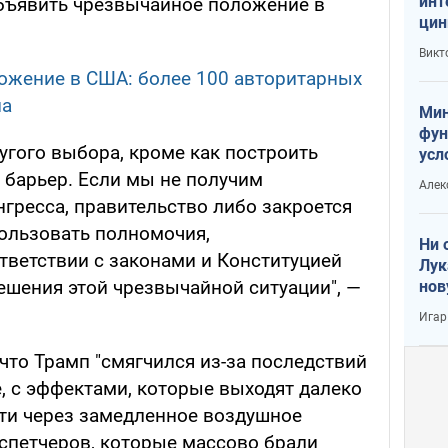
инт
бъявить чрезвычайное положение в
цин
или
Викт
Тра
ожение в США: более 100 авторитарных
па
Мин
фун
ругого выбора, кроме как построить
усл
вое
 барьер. Если мы не получим
Алек
гресса, правительство либо закроется
пользовать полномочия,
Ни 
тветствии с законами и Конституцией
Лук
ешения этой чрезвычайной ситуации", —
нов
Игар
что Трамп "смягчился из-за последствий
, с эффектами, которые выходят далеко
сти через замедленное воздушное
испетчеров, которые массово брали