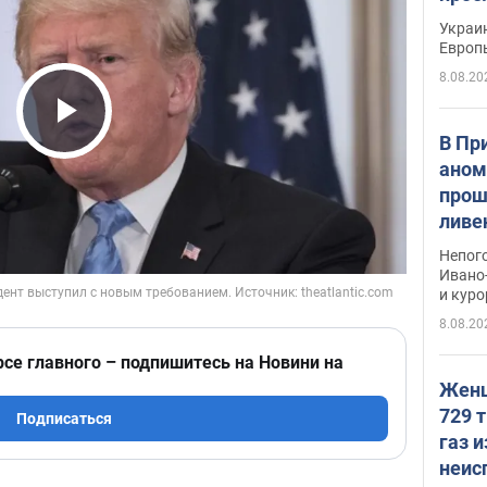
гран
Украин
Европ
8.08.20
Play Video
В Пр
аном
прош
ливе
прев
Непог
Виде
Ивано
и кур
8.08.20
рсе главного – подпишитесь на Новини на
Женщ
729 т
Подписаться
газ 
неис