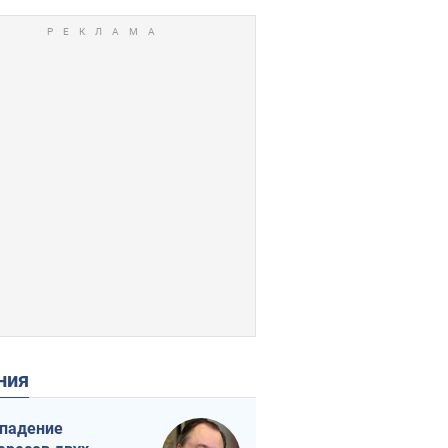
ения
падение