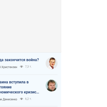
да закончится война?
7,3 т.
 Христензен
аина вступила в
тояние
номического кризиса.
ь ли свет в конце
6,2 т.
м Денисенко
неля?