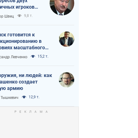
ересов двух
ичных игроков
 тайный план
9,8 т.
ор Швец
мпа и Путина?
ск готовится к
кционированию в
овиях масштабного
нного кризиса
15,2 т.
сандр Левченко
оружия, ни людей: как
ашенко создает
ую армию
12,9 т.
 Тышкевич