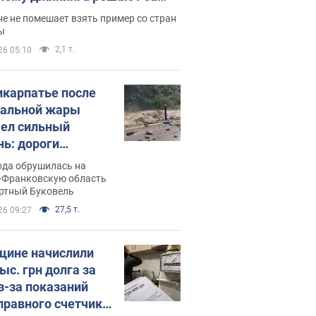
ицей
е не помешает взять пример со стран
ы
2,1 т.
26 05:10
икарпатье после
альной жары
ел сильный
нь: дороги
ратились в реки.
ода обрушилась на
о
-Франковскую область
ортный Буковель
27,5 т.
26 09:27
ине начислили
ыс. грн долга за
из-за показаний
правного счетчика: