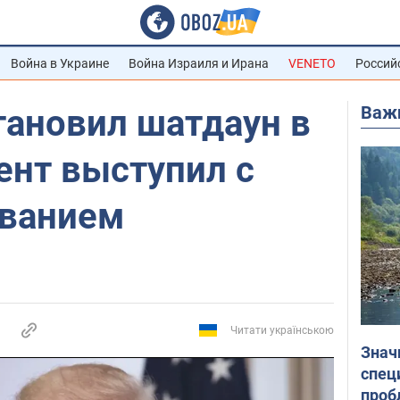
Война в Украине
Война Израиля и Ирана
VENETO
Россий
Важ
тановил шатдаун в
ент выступил с
ванием
Читати українською
Знач
спец
проб