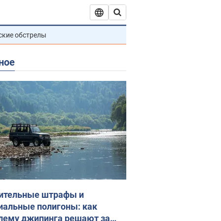
ские обстрелы
ное
ительные штрафы и
иальные полигоны: как
лему джипинга решают за