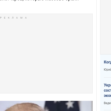
Ког
Юрий
Укр
сос
эко
Ест
Вади
тун