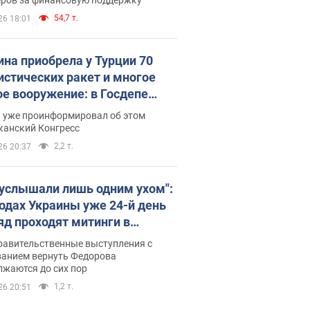
54,7 т.
26 18:01
ина приобрела у Турции 70
истических ракет и многое
ое вооружение: в Госдепе
обнародовали список
п уже проинформировал об этом
канский Конгресс
2,2 т.
26 20:37
 услышали лишь одним ухом":
родах Украины уже 24-й день
яд проходят митинги в
ержку Федорова. Фото и
равительственные выступления с
о
ванием вернуть Федорова
лжаются до сих пор
1,2 т.
26 20:51