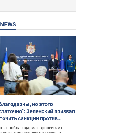
P NEWS
благодарны, но этого
статочно": Зеленский призвал
точить санкции против
ии
дент поблагодарил европейских
еров за финансовую поддержку