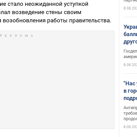
ние стало неожиданной уступкой
8.08.20
елал возведение стены своим
 возобновления работы правительства.
Укра
балл
друг
США 
Госде
амери
8.08.20
"Нас
в го
подр
подд
Антип
виде
требо
продо
8.08.20