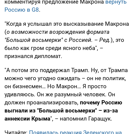
комментируя предложение Макрона
вернуть
Россию в G8
.
"Когда я услышал это высказывание Макрона
(
о возможности возрождения формата
"Большой восьмерки" с Россией. – Ред.
), это
было как гром среди ясного неба", –
признался дипломат.
"А потом это поддержал Трамп. Ну, от Трампа
можно чего угодно ожидать – он не политик,
он бизнесмен… Но Макрон… Я просто
удивляюсь. Он же разумный человек. Он
должен проанализировать,
почему Россию
выгнали из "Большой восьмерки"
–
из-за
аннексии Крыма
", – напомнил Гаращук.
Читайте:
Появилась реакция Зеленского на