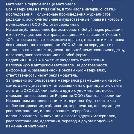
материал в первом абзаце материала.
Все материалы на этом сайте, в том числе интервью, статьи,
исследования – служебные произведения журналистов
редакции, исключительные имущественные права на которые
принадлежат ООО «Золотая середина».
На все опубликованные фотоматериалы Getty Images редакция
имеет имущественные права, защищаемые законом Украины
«Об авторских правах и смежных правах», никто не имеет права
без письменного разрешения ООО «Золотая середина» их
использовать, они не подлежат дальнейшему воспроизводству,
переводу, распространению в любой форме.
Редакция OBOZ.UA может не разделять точку зрения,
изложенную в авторском материале. За достоверность
информации, размещенной в рекламных материалах,
ответственность несет рекламодатель.
Запрещено использование материалов размещенных на этом
сайте, даже с указанием гиперссылки на страницу этого сайта,
логотипа OBOZ.UA или любого другого упоминания, но без
письменного разрешения Редакции/ООО «Золотая середина»
Незаконным использованием материалов будет считаться:
любое копирование, публикация, перепечатка, последующее
распространение, использование, переработка с
использованием, включением в состав других материалов,
распространение, адаптация, перевод и другие подобные
изменения материала.