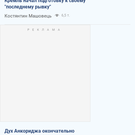
Кремль начал подготовку к своему
"последнему рывку"
Костянтин Машовець
6,5 т.
Дух Анкориджа окончательно