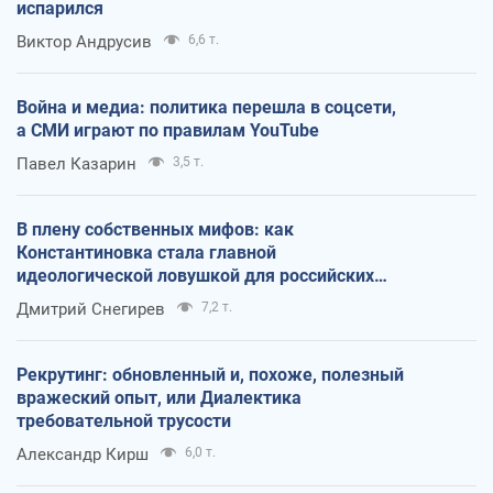
испарился
Виктор Андрусив
6,6 т.
Война и медиа: политика перешла в соцсети,
а СМИ играют по правилам YouTube
Павел Казарин
3,5 т.
В плену собственных мифов: как
Константиновка стала главной
идеологической ловушкой для российских
оккупантов
Дмитрий Снегирев
7,2 т.
Рекрутинг: обновленный и, похоже, полезный
вражеский опыт, или Диалектика
требовательной трусости
Александр Кирш
6,0 т.