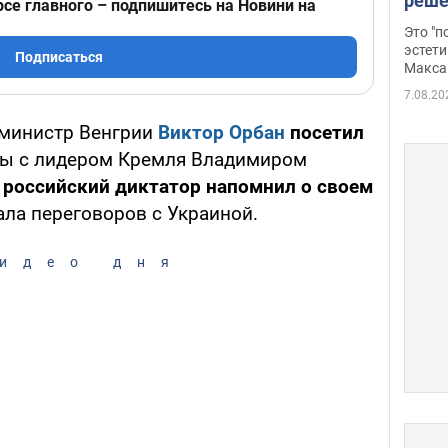
реше
рсе главного – подпишитесь на Новини на
росс
Это "
дрон
эстети
Подписаться
Макса
7.08.20
р-министр Венгрии
Виктор Орбан
посетил
ры с лидером Кремля Владимиром
и
российский диктатор напомнил о своем
ала переговоров с Украиной.
идео дня