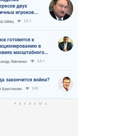
ересов двух
ичных игроков
 тайный план
2,6 т.
ор Швец
мпа и Путина?
ск готовится к
кционированию в
овиях масштабного
нного кризиса
4,8 т.
сандр Левченко
да закончится война?
243
 Христензен