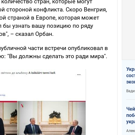
 количество стран, которые могут
гой стороной конфликта. Скоро Венгрия,
ой страной в Европе, которая может
л бы узнать вашу позицию по ряду
в", – сказал Орбан.
публичной части встречи опубликовал в
ю: "Вы должны сделать это ради мира".
Укр
сос
эко
Ест
Вади
тун
Чей
поб
укр
чин
Алек
наз