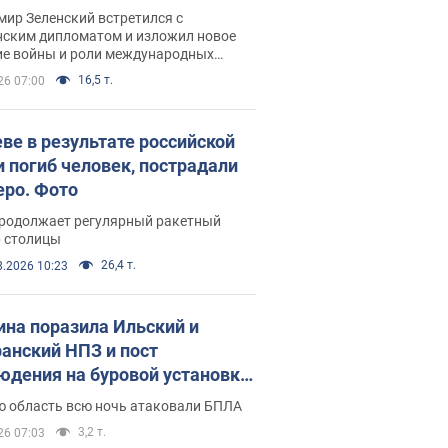
рвью с Безсмертным
ир Зеленский встретился с
нским дипломатом и изложил новое
ие войны и роли международных
ров в борьбе с Россией
16,5 т.
26 07:00
еве в результате российской
и погиб человек, пострадали
еро. Фото
продолжает регулярный ракетный
р столицы
26,4 т.
8.2026 10:23
ина поразила Ильский и
анский НПЗ и пост
юдения на буровой установке
аш": Генштаб раскрыл детали.
ю область всю ночь атаковали БПЛА
 и видео
3,2 т.
26 07:03