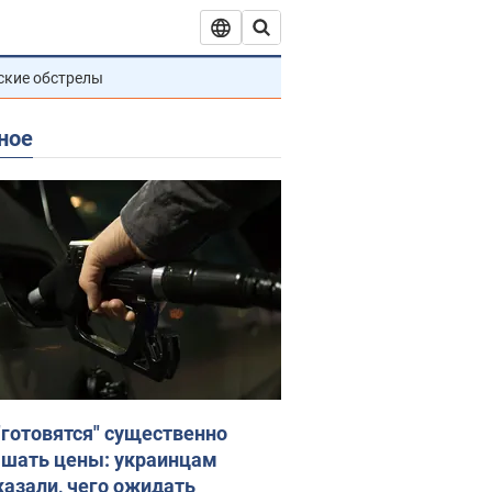
ские обстрелы
ное
"готовятся" существенно
шать цены: украинцам
казали, чего ожидать