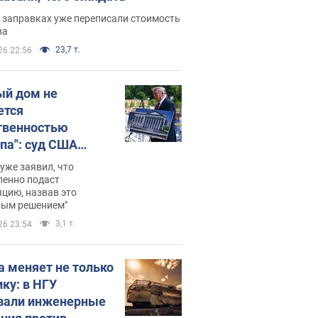
 заправках уже переписали стоимость
ва
23,7 т.
26 22:56
ый дом не
ется
твенностью
па": суд США
становил
уже заявил, что
ительство
ленно подаст
цию, назвав это
ного зала
ным решением"
мостью 400 млн
3,1 т.
26 23:54
аров
а меняет не только
ику: в НГУ
зали инженерные