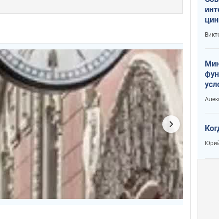
инт
цин
или
Викт
Тра
Мин
фун
усл
вое
Алек
Ког
Юрий