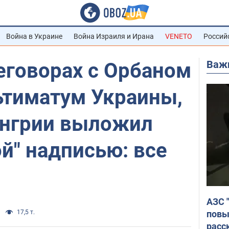
Война в Украине
Война Израиля и Ирана
VENETO
Россий
Важ
еговорах с Орбаном
ьтиматум Украины,
енгрии выложил
ой" надписью: все
АЗС 
повы
17,5 т.
расс