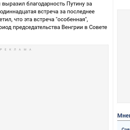
н выразил благодарность Путину за
х одиннадцатая встреча за последнее
тил, что эта встреча "особенная",
риод председательства Венгрии в Совете
Мн
Сов