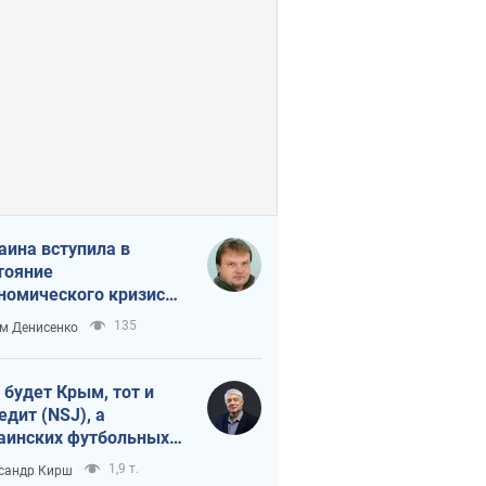
аина вступила в
тояние
номического кризиса.
ь ли свет в конце
135
м Денисенко
неля?
 будет Крым, тот и
едит (NSJ), а
аинских футбольных
овников могут
1,9 т.
сандр Кирш
вать убийцами