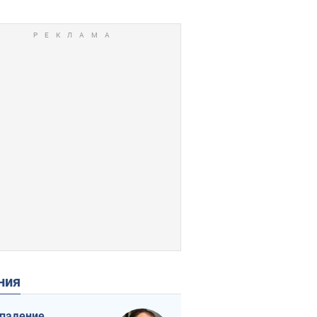
ения
падение