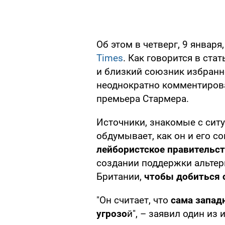
Об этом в четверг, 9 январ
Times
. Как говорится в ста
и близкий союзник избран
неоднократно комментирова
премьера Стармера.
Источники, знакомые с сит
обдумывает, как он и его с
лейбористское правительст
создании поддержки альтер
Британии,
чтобы добиться 
"Он считает, что
сама запад
угрозо
й", – заявил один из 