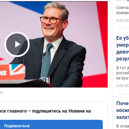
"агр
Сначал
внима
6.08.20
Ее у
умер
дево
Play Video
резу
атак
В тот 
обла
россий
ее бра
6.08.20
Поче
носи
рсе главного – подпишитесь на Новини на
хала
Подписаться
В этом