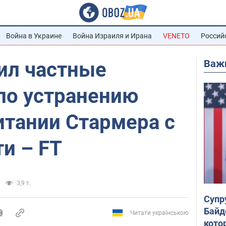
Война в Украине
Война Израиля и Ирана
VENETO
Россий
Важ
ил частные
по устранению
итании Стармера с
и – FT
3,9 т.
Супр
Байд
Читати українською
кото