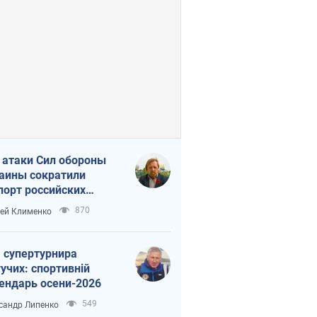
 атаки Сил обороны
аины сократили
порт российских
тепродуктов
870
ей Клименко
 супертурнира
учих: спортивній
ендарь осени-2026
549
сандр Липенко