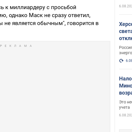
ь к миллиардеру с просьбой
6.08.20
ю, однако Маск не сразу ответил,
ы не является обычным", говорится в
Херс
свет
откл
энер
Росси
энерг
6.0
Нало
Мино
возра
нужн
Это н
учета
6.08.20