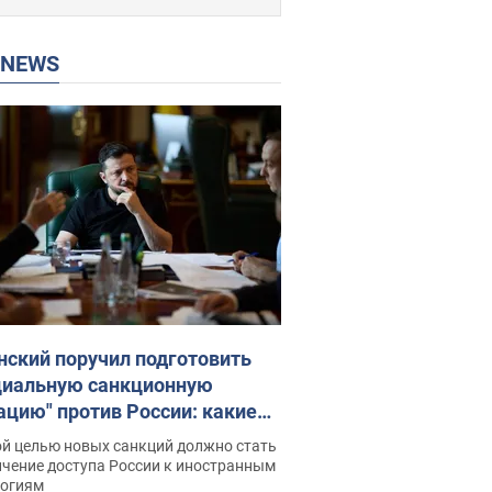
P NEWS
нский поручил подготовить
циальную санкционную
ацию" против России: какие
чи поставил президент. Фото
ой целью новых санкций должно стать
ичение доступа России к иностранным
логиям