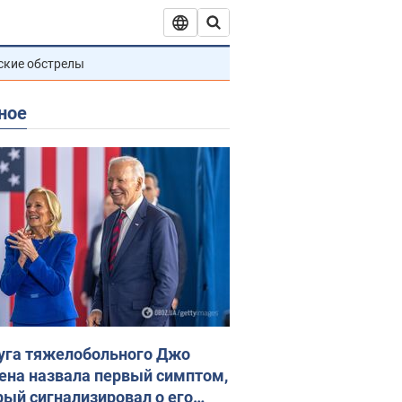
ские обстрелы
ное
уга тяжелобольного Джо
ена назвала первый симптом,
рый сигнализировал о его