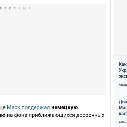
Как
Укр
экс
неф
Андр
Два
яце
Маск поддержал
немецкую
Маг
кал
ию
на фоне приближающихся досрочных
Алек