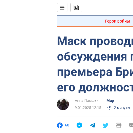
Герои войны
Маск провод
обсуждения 
премьера Бр
его должност
Анна Паскевич
Мир
9.01.2025 12:15
2 минуты
60