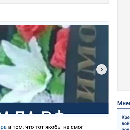
Мн
Кре
вой
ера
в том, что тот якобы не смог
под