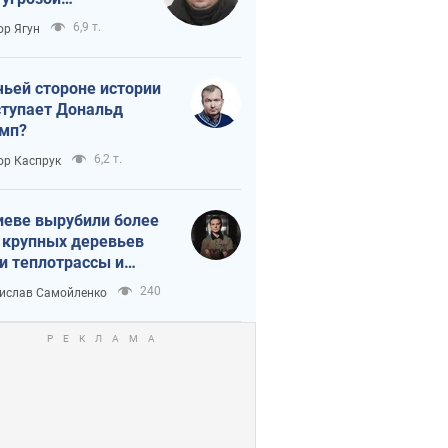
тическая
6,9 т.
ор Ягун
истика
чьей стороне истории
тупает Дональд
мп?
6,2 т.
ор Каспрук
иеве вырубили более
 крупных деревьев
и теплотрассы и
реки Генплану
240
ислав Самойленко