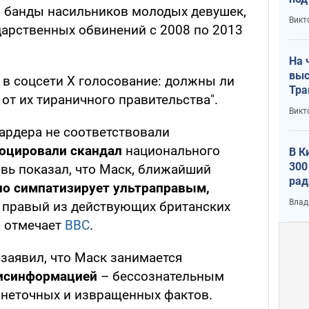
и банды насильников молодых девушек,
кри
Викт
лог
дарственных обвинений с 2008 по 2013
На 
выс
в соцсети Х голосование: должны ли
Тра
от их тираничного правительства".
Викт
ардера не соответствовали
оцировали скандал
национального
В К
300
овь показал, что Маск, ближайший
рад
о симпатизирует ультраправым,
воп
Влад
й правый из действующих британских
, отмечает
BBC
.
 заявил, что Маск занимается
мисинформацией
– бессознательным
 неточных и извращенных фактов.