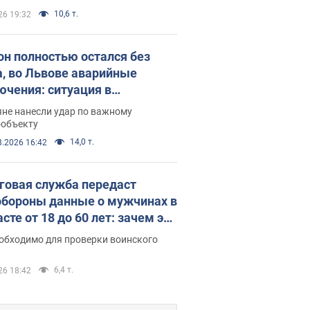
10,6 т.
26 19:32
он полностью остался без
а, во Львове аварийные
ючения: ситуация в
госистеме 6 августа
яне нанесли удар по важному
ообъекту
14,0 т.
8.2026 16:42
говая служба передаст
бороны данные о мужчинах в
сте от 18 до 60 лет: зачем это
о
еобходимо для проверки воинского
6,4 т.
26 18:42