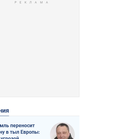
ения
мль переносит
ну в тыл Европы:
 угрозой