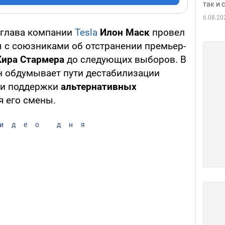
так и
6.08.20
 глава компании
Tesla
Илон Маск
провел
 с союзниками об отстранении премьер-
ира Стармера
до следующих выборов. В
н обдумывает пути дестабилизации
 и поддержки
альтернативных
я его смены.
идео дня