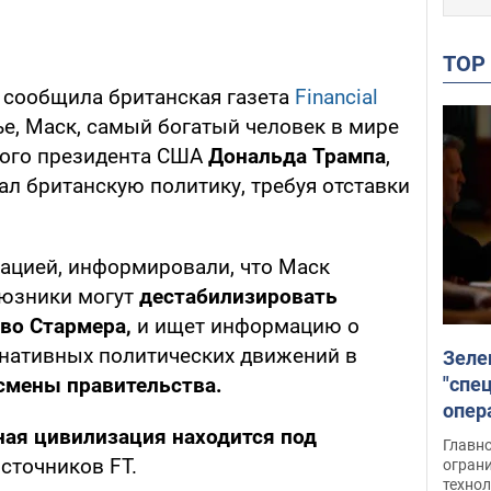
TO
я, сообщила британская газета
Financial
тье, Маск, самый богатый человек в мире
ного президента США
Дональда Трампа
,
л британскую политику, требуя отставки
уацией, информировали, что Маск
оюзники могут
дестабилизировать
во Стармера,
и ищет информацию о
нативных политических движений в
Зеле
"спе
смены правительства.
опер
ная цивилизация находится под
зада
Главн
источников FT.
огран
техно