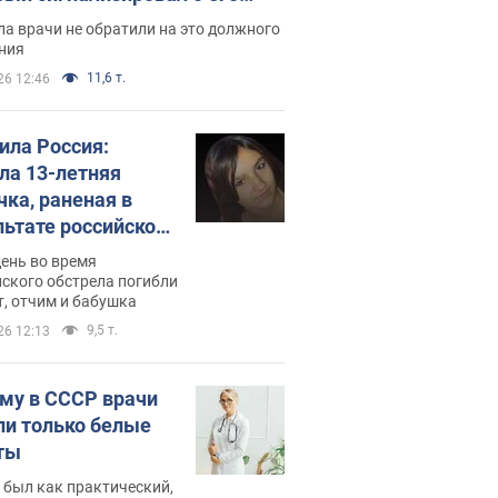
ессивном" раке
а врачи не обратили на это должного
ния
11,6 т.
26 12:46
била Россия:
ла 13-летняя
чка, раненая в
льтате российской
и на Сумскую
день во время
сть. Фото
ского обстрела погибли
т, отчим и бабушка
9,5 т.
26 12:13
му в СССР врачи
ли только белые
ты
 был как практический,