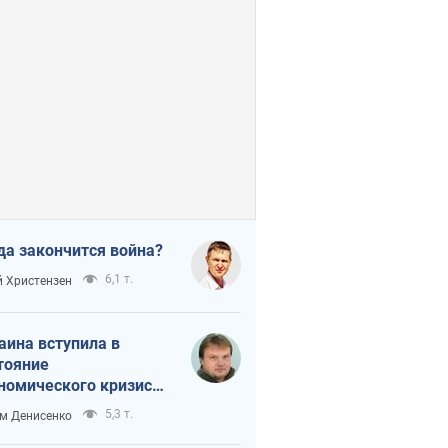
да закончится война?
6,1 т.
 Христензен
аина вступила в
тояние
номического кризиса.
ь ли свет в конце
5,3 т.
м Денисенко
неля?