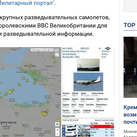
Милитарный портал".
крупных разведывательных самолетов,
TO
оролевскими ВВС Великобритании для
чи разведывательной информации.
Крем
возм
почт
Укра
Мнение
баллис