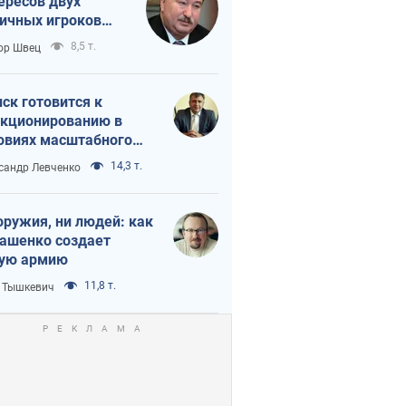
ересов двух
ичных игроков
 тайный план
8,5 т.
ор Швец
мпа и Путина?
ск готовится к
кционированию в
овиях масштабного
нного кризиса
14,3 т.
сандр Левченко
оружия, ни людей: как
ашенко создает
ую армию
11,8 т.
 Тышкевич