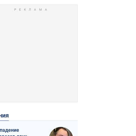
ения
падение