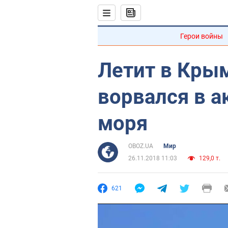
Герои войны
Летит в Кры
ворвался в 
моря
OBOZ.UA
Мир
26.11.2018 11:03
129,0 т.
621