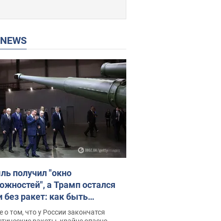
P NEWS
ль получил "окно
ожностей", а Трамп остался
и без ракет: как быть
ине? Интервью с Мельником
 о том, что у России закончатся
тические ракеты, крайне опасно,