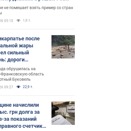
ицей
е не помешает взять пример со стран
ы
1,9 т.
26 05:10
икарпатье после
альной жары
ел сильный
нь: дороги
ратились в реки.
ода обрушилась на
о
-Франковскую область
ортный Буковель
22,9 т.
26 09:27
ине начислили
ыс. грн долга за
из-за показаний
правного счетчика: