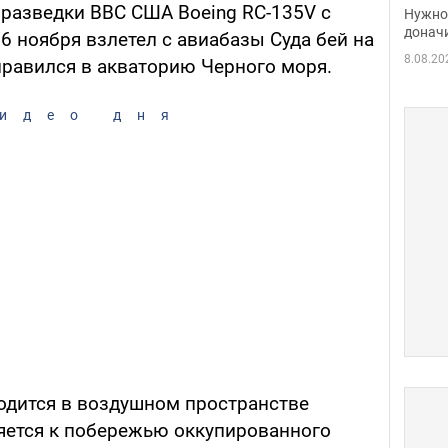
судь
разведки ВВС США Boeing RC-135V с
Нужно 
неож
донач
ноября взлетел с авиабазы ​​Суда бей на
8.08.20
правился в акваторию Черного моря.
идео дня
ходится в воздушном пространстве
яется к побережью оккупированного