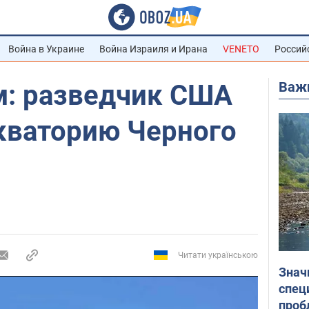
Война в Украине
Война Израиля и Ирана
VENETO
Россий
Важ
м: разведчик США
акваторию Черного
Читати українською
Знач
спец
проб