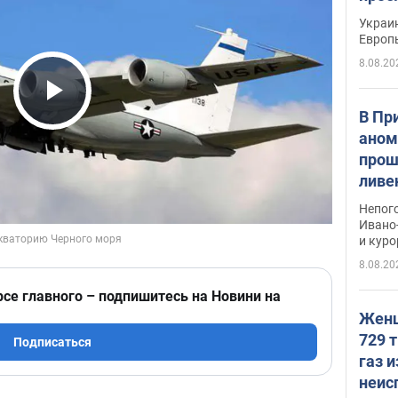
гран
Украин
Европ
8.08.20
Play Video
В Пр
аном
прош
ливе
прев
Непог
Виде
Ивано
и кур
8.08.20
рсе главного – подпишитесь на Новини на
Женщ
729 т
Подписаться
газ 
неис