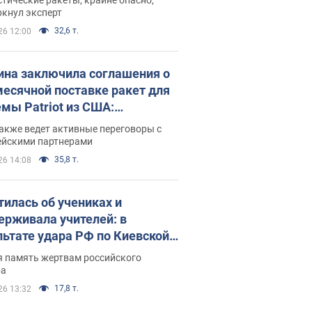
ркнул эксперт
32,6 т.
26 12:00
ина заключила соглашения о
есячной поставке ракет для
емы Patriot из США:
нский раскрыл подробности
акже ведет активные переговоры с
ейскими партнерами
35,8 т.
26 14:08
тилась об учениках и
ерживала учителей: в
льтате удара РФ по Киевской
сти погибли директор
я память жертвам российского
ского лицея, её муж и внук
ра
17,8 т.
26 13:32