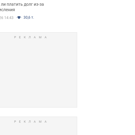
я вынес
ли платить долг из-за
иданное решение
исления
30,6 т.
26 14:43