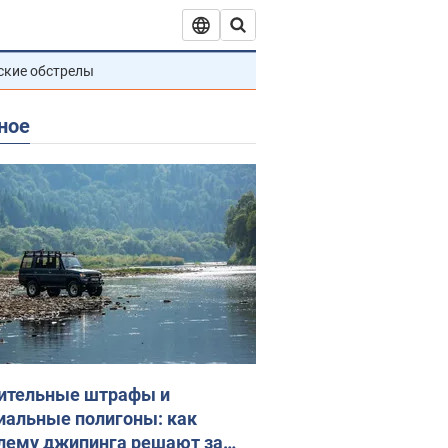
ские обстрелы
ное
ительные штрафы и
иальные полигоны: как
лему джипинга решают за