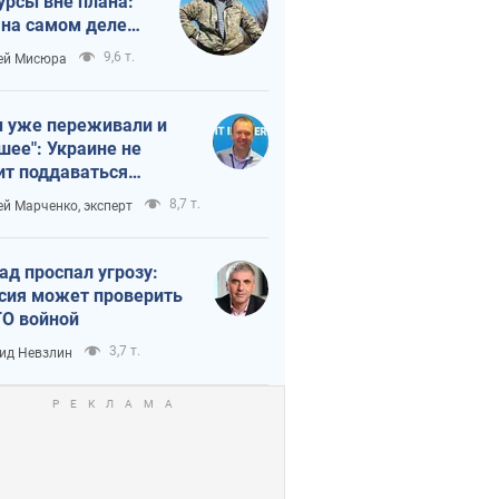
урсы вне плана:
 на самом деле
тует темп войны
9,6 т.
ей Мисюра
 уже переживали и
шее": Украине не
ит поддаваться
аянию из-за
8,7 т.
ей Марченко, эксперт
етного террора
ад проспал угрозу:
сия может проверить
О войной
3,7 т.
ид Невзлин