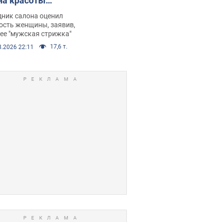
на красоты
рбил женщину
дник салона оценил
е химиотерапии,
ость женщины, заявив,
нее "мужская стрижка"
орелся скандал.
17,6 т.
8.2026 22:11