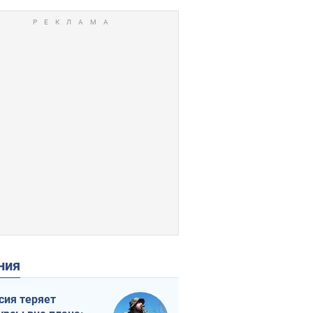
ения
сия теряет