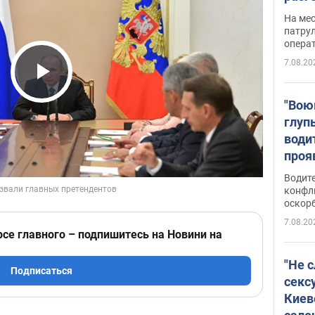
марш
На ме
адми
патрул
опера
Виде
7.08.20
Play Video
"Вою
глуп
води
проя
укра
Водите
попла
конфл
оскорб
Виде
7.08.20
рсе главного – подпишитесь на Новини на
"Не 
Подписаться
секс
Киев