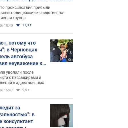
рутке: полиция составила
сто происшествия прибыли
нистративный протокол.
ьные полицейские и следственно-
тивная группа
о
11,3 т.
26 18:40
ют, потому что
ы": в Черновцах
тель автобуса
вил неуважение к
инским военным и
ля уволили после
тился за это.
икта с пассажирами и
лений в адрес военных
о
9,6 т.
26 15:47
следит за
уальностью": в
е консультант