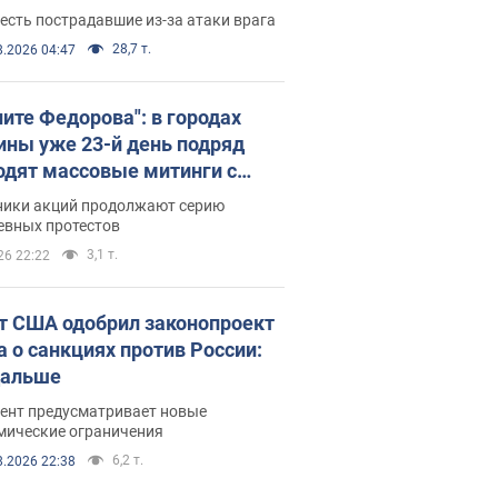
есть пострадавшие из-за атаки врага
28,7 т.
8.2026 04:47
ните Федорова": в городах
ины уже 23-й день подряд
одят массовые митинги с
атами. Фото и видео
ники акций продолжают серию
евных протестов
3,1 т.
26 22:22
т США одобрил законопроект
а о санкциях против России:
дальше
ент предусматривает новые
мические ограничения
6,2 т.
8.2026 22:38