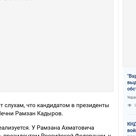
"Ва
выд
обс
дро
Укра
офи
т слухам, что кандидатом в президенты
3
Чечни Рамзан Кадыров.
КНД
реализуется. У Рамзана Ахматовича
вой
ь президентом Российской Федерации, у