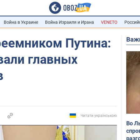
Война в Украине
Война Израиля и Ирана
VENETO
Россий
Важ
реемником Путина:
вали главных
в
Читати українською
Во Л
спро
разг