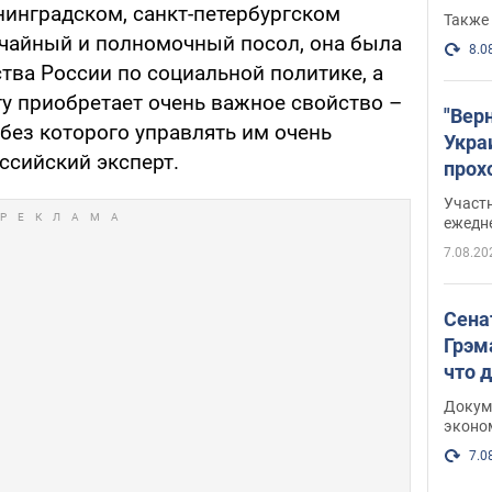
нинградском, санкт-петербургском
Также 
ычайный и полномочный посол, она была
8.0
тва России по социальной политике, а
ту приобретает очень важное свойство –
"Вер
 без которого управлять им очень
Укра
оссийский эксперт.
прох
плак
Участ
ежедн
7.08.20
Сена
Грэм
что 
Докум
эконо
7.0