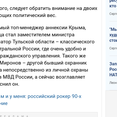
рес
кто
го, следует обратить внимание на двоих
дик
Серг
ющих политический вес.
амый топ-менеджер аннексии Крыма,
"Мы
ца стал заместителем министра
худ
сто
натор Тульской области – классического
отч
ральной России, где очень удобно и
Серг
рак
гражданского управления. Такого же
 Миронов – другой бывший охранник
Зап
Рос
да непосредственно из личной охраны
НАТ
в МВД России, а сейчас возглавляет
Леон
снил он.
м и у меня: российский рокер 90-х
ние