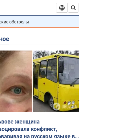
ские обстрелы
ное
ьвове женщина
воцировала конфликт,
оваривая на русском языке в