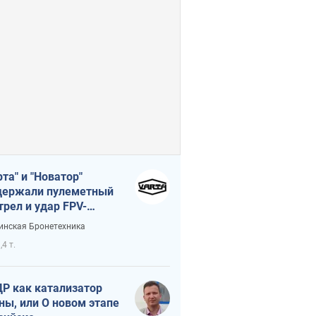
рта" и "Новатор"
ержали пулеметный
трел и удар FPV-
на, сохранив жизнь
инская Бронетехника
церу ВСУ
,4 т.
Р как катализатор
ны, или О новом этапе