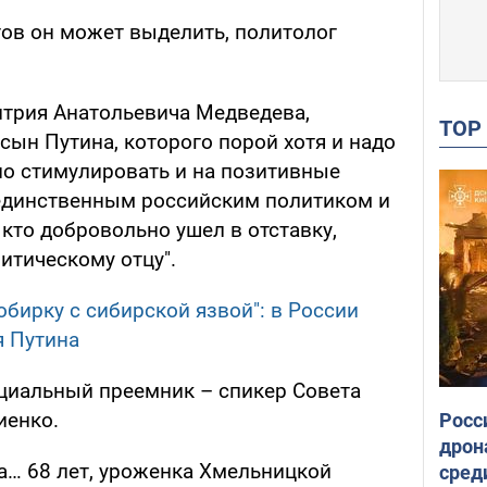
тов он может выделить, политолог
итрия Анатольевича Медведева,
TO
сын Путина, которого порой хотя и надо
но стимулировать и на позитивные
единственным российским политиком и
кто добровольно ушел в отставку,
итическому отцу".
обирку с сибирской язвой": в России
я Путина
нциальный преемник – спикер Совета
иенко.
Росс
дрон
а… 68 лет, уроженка Хмельницкой
сред