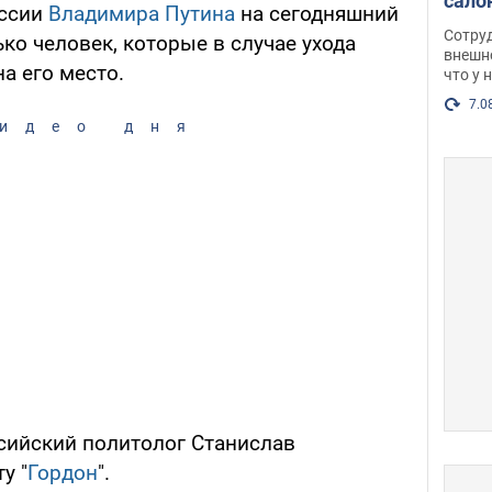
сало
оссии
Владимира Путина
на сегодняшний
оско
Сотру
ко человек, которые в случае ухода
посл
внешн
а его место.
что у 
разг
Фото
7.0
идео дня
сийский политолог Станислав
у "
Гордон
".