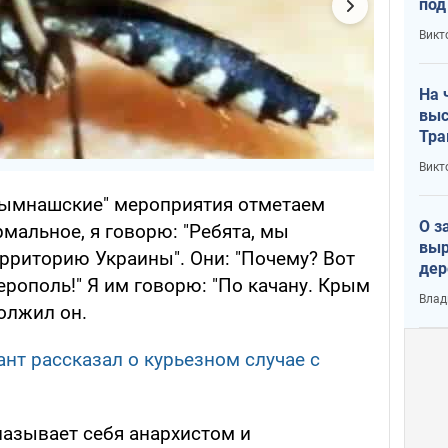
под
кри
Викт
лог
На 
выс
Тра
Викт
рымнашские" мероприятия отметаем
О з
ормальное, я говорю: "Ребята, мы
выр
ерриторию Украины". Они: "Почему? Вот
дер
рополь!" Я им говорю: "По качану. Крым
что
Влад
Тер
должил он.
нт рассказал о курьезном случае с
 называет себя анархистом и