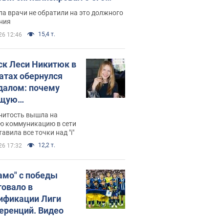
ессивном" раке
а врачи не обратили на это должного
ния
15,4 т.
26 12:46
ск Леси Никитюк в
атах обернулся
далом: почему
ущую
раведливо
нитость вышла на
йтили
ю коммуникацию в сети
тавила все точки над "i"
12,2 т.
26 17:32
амо" с победы
товало в
ификации Лиги
еренций. Видео