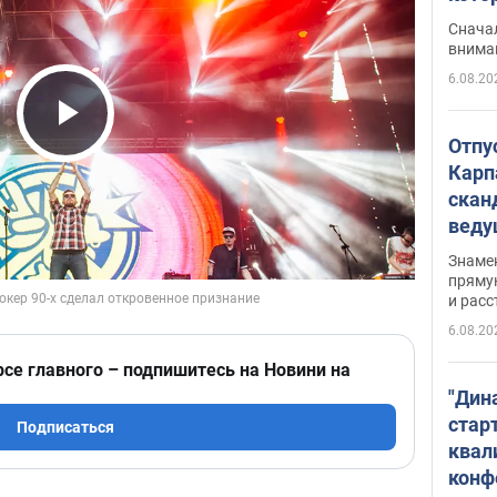
"агр
Сначал
внима
6.08.20
Play Video
Отпу
Карп
скан
вед
несп
Знаме
захе
пряму
и расс
6.08.20
рсе главного – подпишитесь на Новини на
"Дин
стар
Подписаться
квал
конф