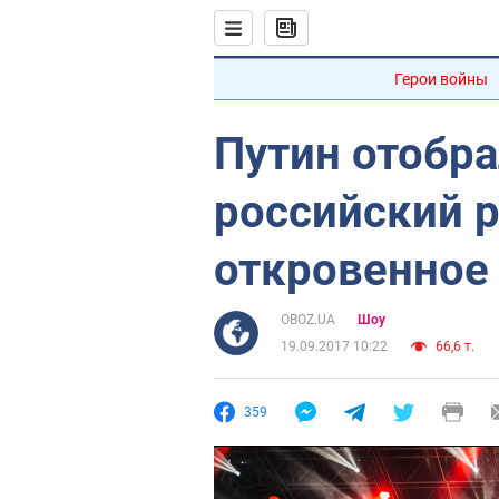
Герои войны
Путин отобра
российский р
откровенное
OBOZ.UA
Шоу
19.09.2017 10:22
66,6 т.
359