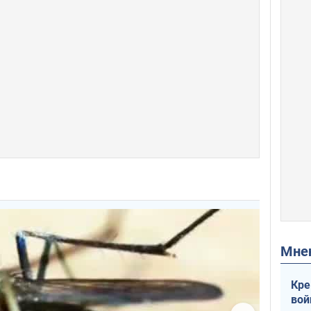
Мн
Кре
вой