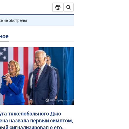
ские обстрелы
ное
уга тяжелобольного Джо
ена назвала первый симптом,
рый сигнализировал о его