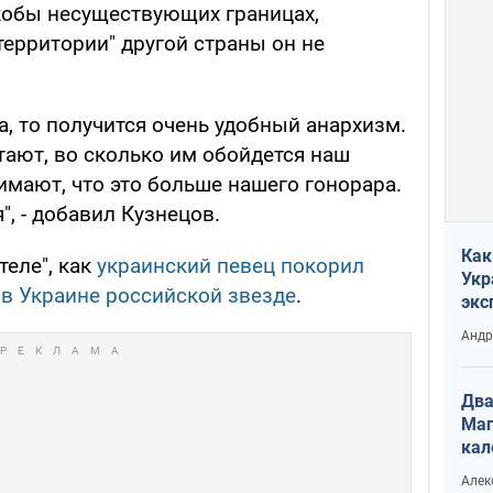
кобы несуществующих границах,
 территории" другой страны он не
а, то получится очень удобный анархизм.
тают, во сколько им обойдется наш
имают, что это больше нашего гонорара.
", - добавил Кузнецов.
Как
теле", как
украинский певец покорил
Укр
в Украине российской звезде
.
экс
неф
Андр
Два
Маг
кал
Алек