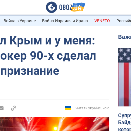
Война в Украине
Война Израиля и Ирана
VENETO
Россий
Важ
л Крым и у меня:
окер 90-х сделал
 признание
Читати українською
Супр
Байд
кото