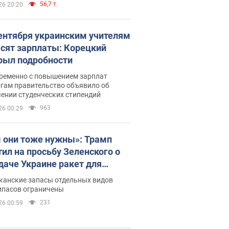
56,7 т.
26 20:20
сентября украинским учителям
сят зарплаты: Корецкий
рыл подробности
ременно с повышением зарплат
огам правительство объявило об
ении студенческих стипендий
963
26 00:29
 они тоже нужны»: Трамп
тил на просьбу Зеленского о
даче Украине ракет для
ot
канские запасы отдельных видов
ипасов ограничены
231
26 00:59