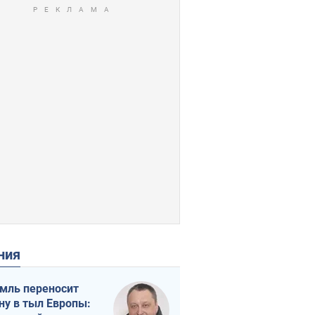
ения
мль переносит
ну в тыл Европы: