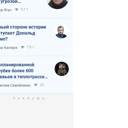
 угрозой
тическая
9,7 т.
ор Ягун
истика
чьей стороне истории
тупает Дональд
мп?
7,9 т.
ор Каспрук
апланированной
убке более 600
евьев и теплотрассе:
 происходит на
42
ислав Самойленко
емках в Киеве