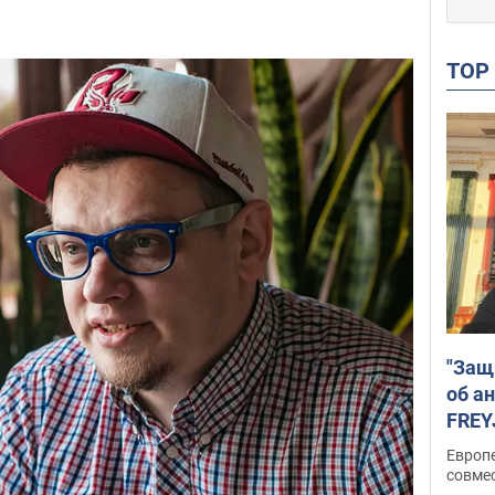
TO
"Защ
об а
FREY
подд
Европ
совме