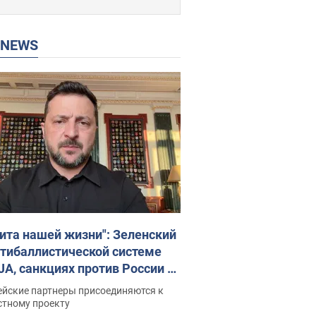
P NEWS
ита нашей жизни": Зеленский
нтибаллистической системе
JA, санкциях против России и
ержке аграриев. Видео
ейские партнеры присоединяются к
стному проекту