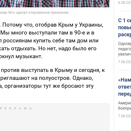
6.08.20
С 1 
. Потому что, отобрав Крым у Украины,
повы
. Мы много выступали там в 90-е и в
раск
л россиянам купить себе там дом или
Однов
ать отдыхать. Но нет, надо было его
педаг
увелич
еркнул музыкант.
7.08.20
 против выступать в Крыму и сегодня, к
приглашают на полуостров. Однако,
«Нам
, организаторы тут же бросают эту
отве
пере
Patri
Амери
боепр
7.08.20