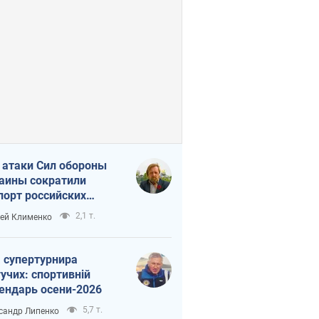
 атаки Сил обороны
аины сократили
порт российских
тепродуктов
2,1 т.
ей Клименко
 супертурнира
учих: спортивній
ендарь осени-2026
5,7 т.
сандр Липенко