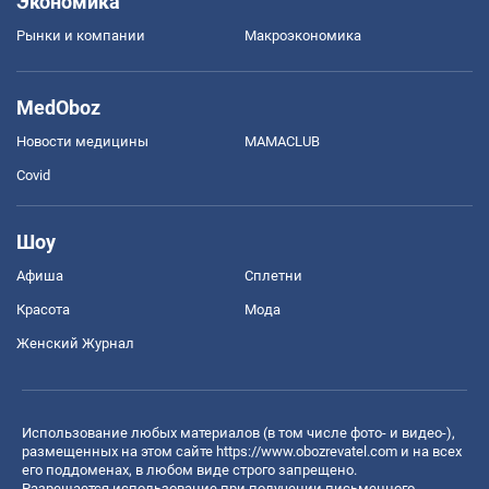
Экономика
Рынки и компании
Mакроэкономика
MedOboz
Новости медицины
MAMACLUB
Covid
Шоу
Афиша
Сплетни
Красота
Мода
Женский Журнал
Использование любых материалов (в том числе фото- и видео-),
размещенных на этом сайте
https://www.obozrevatel.com
и на всех
его поддоменах, в любом виде строго запрещено.
Разрешается использование при получении письменного