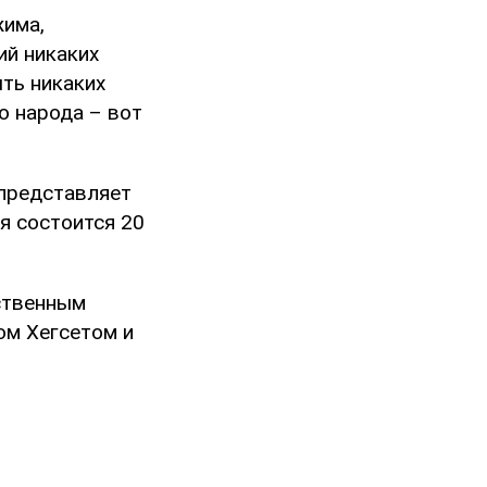
жима,
ий никаких
ыть никаких
о народа – вот
 представляет
я состоится 20
ственным
ом Хегсетом и