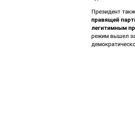
Президент такж
правящей парти
легитимным пр
режим вышел за
демократическо