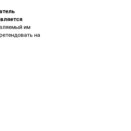
атель
является
авляемый им
ретендовать на