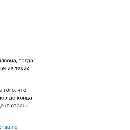
лсона, тогда
щение таких
 того, что
оюз до конца
дент страны
ртацию