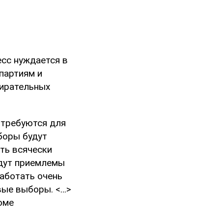
есс нуждается в
партиям и
ирательных
отребуются для
боры будут
сть всячески
удут приемлемы
работать очень
вые выборы. <…>
оме