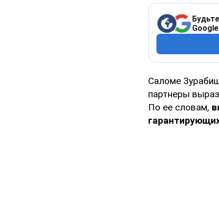
Будьте
Google
Саломе Зурабиш
партнеры выраз
По ее словам,
в
гарантирующих