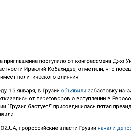
е приглашение поступило от конгрессмена Джо Уи
частности Ираклий Кобахидзе, отметили, что посе
 имеет политического влияния.
ду, 15 января, в Грузии
объявили
забастовку из-за
отказались от переговоров о вступлении в Еврос
ции "Грузия бастует!" присоединилась пятая прези
вили.
OZ.UA, пророссийские власти Грузии
начали депо