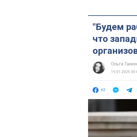
"Будем ра
что запа
организо
Ольга Ганю
19.01.2025 00:
62