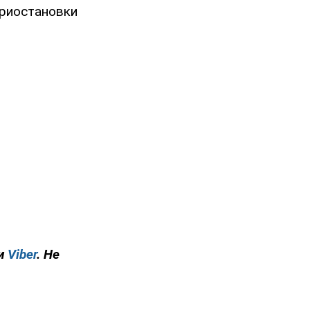
приостановки
и
Viber
. Не