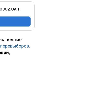
 OBOZ.UA в
дународные
 перевыборов.
вий,