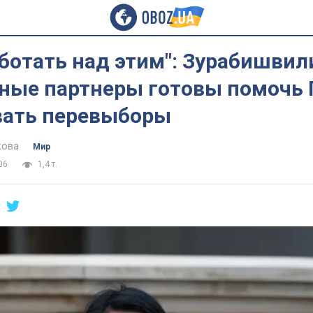
ботать над этим": Зурабишвил
дные партнеры готовы помочь 
вать перевыборы
кова
Мир
06
1,4 т.