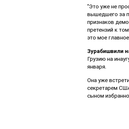
"Это уже не пр
вышедшего за п
признаков демок
претензий к то
это мое главное
Зурабишвили н
Грузию на инау
января.
Она уже встрет
секретарем США
сыном избранн