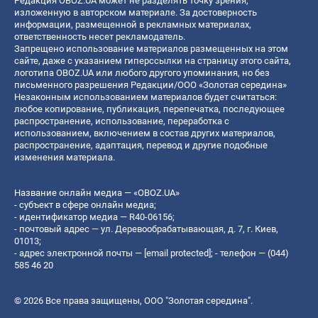
Редакция OBOZ.UA может не разделять точку зрения,
изложенную в авторском материале. За достоверность
информации, размещенной в рекламных материалах,
ответственность несет рекламодатель.
Запрещено использование материалов размещенных на этом
сайте, даже с указанием гиперссылки на страницу этого сайта,
логотипа OBOZ.UA или любого другого упоминания, но без
письменного разрешения Редакции/ООО «Золотая середина»
Незаконным использованием материалов будет считаться:
любое копирование, публикация, перепечатка, последующее
распространение, использование, переработка с
использованием, включением в состав других материалов,
распространение, адаптация, перевод и другие подобные
изменения материала.
Название онлайн медиа — «OBOZ.UA»
- субъект в сфере онлайн медиа;
- идентификатор медиа — R40-06156;
- почтовый адрес — ул. Деревообрабатывающая, д. 7, г. Киев,
01013;
- адрес электронной почты —
[email protected]
; - телефон — (044)
585 46 20
© 2026 Все права защищены, ООО "Золотая середина".