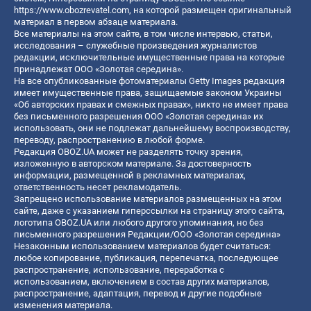
https://www.obozrevatel.com
, на которой размещен оригинальный
материал в первом абзаце материала.
Все материалы на этом сайте, в том числе интервью, статьи,
исследования – служебные произведения журналистов
редакции, исключительные имущественные права на которые
принадлежат ООО «Золотая середина».
На все опубликованные фотоматериалы Getty Images редакция
имеет имущественные права, защищаемые законом Украины
«Об авторских правах и смежных правах», никто не имеет права
без письменного разрешения ООО «Золотая середина» их
использовать, они не подлежат дальнейшему воспроизводству,
переводу, распространению в любой форме.
Редакция OBOZ.UA может не разделять точку зрения,
изложенную в авторском материале. За достоверность
информации, размещенной в рекламных материалах,
ответственность несет рекламодатель.
Запрещено использование материалов размещенных на этом
сайте, даже с указанием гиперссылки на страницу этого сайта,
логотипа OBOZ.UA или любого другого упоминания, но без
письменного разрешения Редакции/ООО «Золотая середина»
Незаконным использованием материалов будет считаться:
любое копирование, публикация, перепечатка, последующее
распространение, использование, переработка с
использованием, включением в состав других материалов,
распространение, адаптация, перевод и другие подобные
изменения материала.