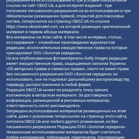
разрешения на их использование и при условии обязательной
ссылки на сайт OBOZ.UA, а для интернет-изданий - при
получении письменного разрешения на их использование и при
обязательном размещении прямой, открытой для поисковых
систем, гиперссылки на страницу OBOZ.UA по ссылке
https://www.obozrevatel.com
, на которой размещен оригинальный
материал в первом абзаце материала.
Все материалы на этом сайте, в том числе интервью, статьи,
исследования – служебные произведения журналистов
редакции, исключительные имущественные права на которые
принадлежат ООО «Золотая середина».
На все опубликованные фотоматериалы Getty Images редакция
имеет имущественные права, защищаемые законом Украины
«Об авторских правах и смежных правах», никто не имеет права
без письменного разрешения ООО «Золотая середина» их
использовать, они не подлежат дальнейшему воспроизводству,
переводу, распространению в любой форме.
Редакция OBOZ.UA может не разделять точку зрения,
изложенную в авторском материале. За достоверность
информации, размещенной в рекламных материалах,
ответственность несет рекламодатель.
Запрещено использование материалов размещенных на этом
сайте, даже с указанием гиперссылки на страницу этого сайта,
логотипа OBOZ.UA или любого другого упоминания, но без
письменного разрешения Редакции/ООО «Золотая середина»
Незаконным использованием материалов будет считаться:
любое копирование, публикация, перепечатка, последующее